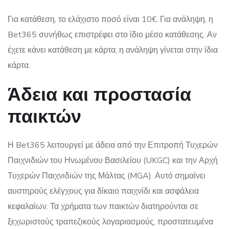
Για κατάθεση, το ελάχιστο ποσό είναι 10€. Για ανάληψη, η
Bet365 συνήθως επιστρέφει στο ίδιο μέσο κατάθεσης. Αν
έχετε κάνει κατάθεση με κάρτα, η ανάληψη γίνεται στην ίδια
κάρτα.
Άδεια και προστασία
παικτών
Η Bet365 λειτουργεί με άδεια από την Επιτροπή Τυχερών
Παιχνιδιών του Ηνωμένου Βασιλείου (UKGC) και την Αρχή
Τυχερών Παιχνιδιών της Μάλτας (MGA). Αυτό σημαίνει
αυστηρούς ελέγχους για δίκαιο παιχνίδι και ασφάλεια
κεφαλαίων. Τα χρήματα των παικτών διατηρούνται σε
ξεχωριστούς τραπεζικούς λογαριασμούς, προστατευμένα