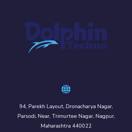
94, Parekh Layout, Dronacharya Nagar,
Parsodi, Near, Trimurtee Nagar, Nagpur,
Maharashtra 440022