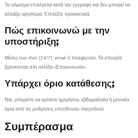
Το νόμισμα επιλέγεται κατά την εγγραφή και δεν μπορεί να
αλλάξει αργότερα. Επιλέξτε προσεκτικά.
Πώς επικοινωνώ με την
υποστήριξη;
Μέσω live chat (24/7), email ή τηλεφώνου. Τα στοιχεία
βρίσκονται στη σελίδα «Επικοινωνία».
Υπάρχει όριο κατάθεσης;
Ναι, μπορείτε να ορίσετε ημερήσια, εβδομαδιαία ή μηνιαία
όρια από τις ρυθμίσεις υπεύθυνου παιχνιδιού.
Συμπέρασμα