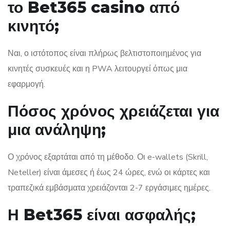
το Bet365 casino από
κινητό;
Ναι, ο ιστότοπος είναι πλήρως βελτιστοποιημένος για
κινητές συσκευές και η PWA λειτουργεί όπως μια
εφαρμογή.
Πόσος χρόνος χρειάζεται για
μια ανάληψη;
Ο χρόνος εξαρτάται από τη μέθοδο. Οι e-wallets (Skrill,
Neteller) είναι άμεσες ή έως 24 ώρες, ενώ οι κάρτες και
τραπεζικά εμβάσματα χρειάζονται 2-7 εργάσιμες ημέρες.
Η Bet365 είναι ασφαλής;