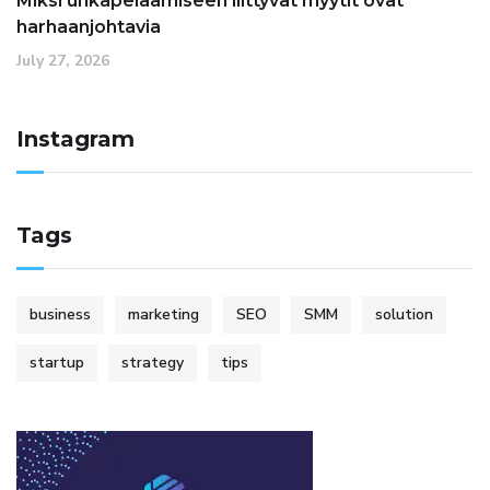
Miksi uhkapelaamiseen liittyvät myytit ovat
harhaanjohtavia
July 27, 2026
Instagram
Tags
business
marketing
SEO
SMM
solution
startup
strategy
tips