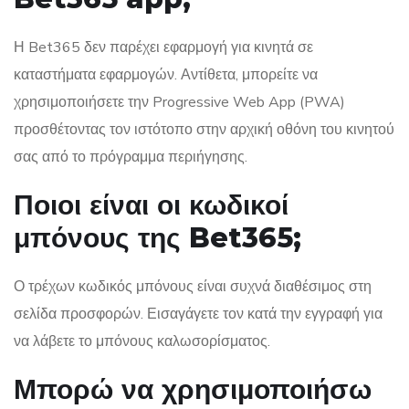
Η Bet365 δεν παρέχει εφαρμογή για κινητά σε
καταστήματα εφαρμογών. Αντίθετα, μπορείτε να
χρησιμοποιήσετε την Progressive Web App (PWA)
προσθέτοντας τον ιστότοπο στην αρχική οθόνη του κινητού
σας από το πρόγραμμα περιήγησης.
Ποιοι είναι οι κωδικοί
μπόνους της Bet365;
Ο τρέχων κωδικός μπόνους είναι συχνά διαθέσιμος στη
σελίδα προσφορών. Εισαγάγετε τον κατά την εγγραφή για
να λάβετε το μπόνους καλωσορίσματος.
Μπορώ να χρησιμοποιήσω