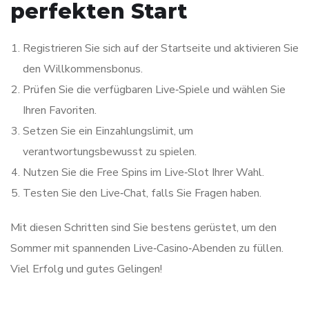
perfekten Start
Registrieren Sie sich auf der Startseite und aktivieren Sie
den Willkommensbonus.
Prüfen Sie die verfügbaren Live‑Spiele und wählen Sie
Ihren Favoriten.
Setzen Sie ein Einzahlungslimit, um
verantwortungsbewusst zu spielen.
Nutzen Sie die Free Spins im Live‑Slot Ihrer Wahl.
Testen Sie den Live‑Chat, falls Sie Fragen haben.
Mit diesen Schritten sind Sie bestens gerüstet, um den
Sommer mit spannenden Live‑Casino‑Abenden zu füllen.
Viel Erfolg und gutes Gelingen!