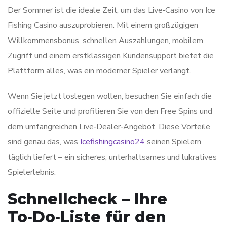
Der Sommer ist die ideale Zeit, um das Live‑Casino von Ice
Fishing Casino auszuprobieren. Mit einem großzügigen
Willkommensbonus, schnellen Auszahlungen, mobilem
Zugriff und einem erstklassigen Kundensupport bietet die
Plattform alles, was ein moderner Spieler verlangt.
Wenn Sie jetzt loslegen wollen, besuchen Sie einfach die
offizielle Seite und profitieren Sie von den Free Spins und
dem umfangreichen Live‑Dealer‑Angebot. Diese Vorteile
sind genau das, was
Icefishingcasino24
seinen Spielern
täglich liefert – ein sicheres, unterhaltsames und lukratives
Spielerlebnis.
Schnellcheck – Ihre
To‑Do‑Liste für den