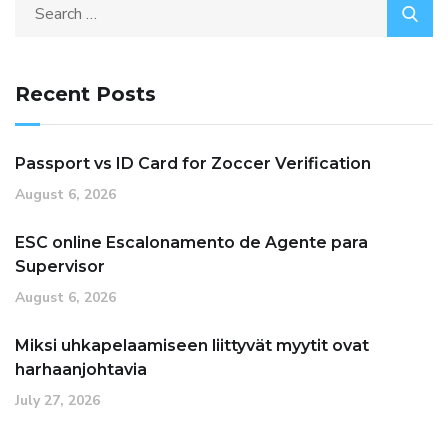
Recent Posts
Passport vs ID Card for Zoccer Verification
August 6, 2026
ESC online Escalonamento de Agente para
Supervisor
August 6, 2026
Miksi uhkapelaamiseen liittyvät myytit ovat
harhaanjohtavia
July 27, 2026