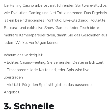
Ice Fishing Casino arbeitet mit führenden Software‑Studios
wie Evolution Gaming und NetEnt zusammen. Das Ergebnis
ist ein beeindruckendes Portfolio: Live‑Blackjack, Roulette,
Baccarat und exklusive Show‑Games. Jeder Tisch bietet
mehrere Kameraperspektiven, damit Sie das Geschehen aus
jedem Winkel verfolgen können.
Warum das wichtig ist:
– Echtes Casino‑Feeling: Sie sehen den Dealer in Echtzeit.
– Transparenz: Jede Karte und jeder Spin wird live
übertragen.
– Vielfalt: Für jeden Spielstil gibt es das passende
Angebot.
3. Schnelle