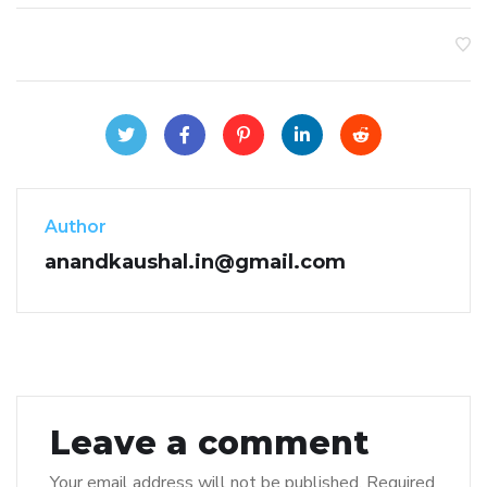
Author
anandkaushal.in@gmail.com
Leave a comment
Your email address will not be published.
Required