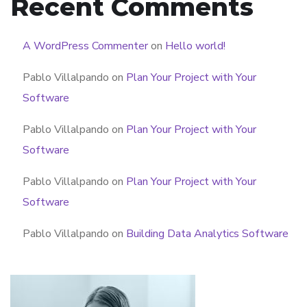
Recent Comments
A WordPress Commenter
on
Hello world!
Pablo Villalpando
on
Plan Your Project with Your
Software
Pablo Villalpando
on
Plan Your Project with Your
Software
Pablo Villalpando
on
Plan Your Project with Your
Software
Pablo Villalpando
on
Building Data Analytics Software