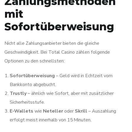
Zahlungsmethoden
mit
Sofortüberweisung
Nicht alle Zahlungsanbieter bieten die gleiche
Geschwindigkeit. Bei Total Casino zählen folgende
Optionen zu den schnellsten:
Sofortüberweisung
– Geld wird in Echtzeit vom
Bankkonto abgebucht.
Trustly
– ähnlich wie Sofort, aber mit zusätzlicher
Sicherheitsstufe.
E-Wallets
wie
Neteller
oder
Skrill
– Auszahlung
erfolgt meist innerhalb von 15 Minuten.