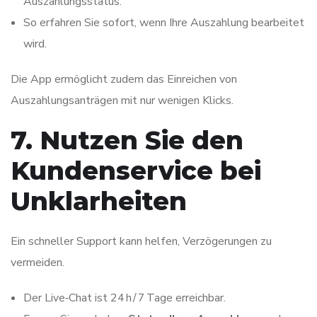
Auszahlungsstatus.
So erfahren Sie sofort, wenn Ihre Auszahlung bearbeitet
wird.
Die App ermöglicht zudem das Einreichen von
Auszahlungsanträgen mit nur wenigen Klicks.
7. Nutzen Sie den
Kundenservice bei
Unklarheiten
Ein schneller Support kann helfen, Verzögerungen zu
vermeiden.
Der Live‑Chat ist 24 h / 7 Tage erreichbar.