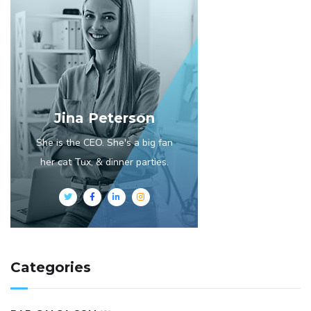
Jina Peterson
She is the CEO. She's a big fan
her cat Tux, & dinner parties.
Categories