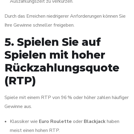
Auszahlungszeit zu verkürzen.
Durch das Erreichen niedrigerer Anforderungen können Sie
Ihre Gewinne schneller freigeben.
5. Spielen Sie auf
Spielen mit hoher
Rückzahlungsquote
(RTP)
Spiele mit einem RTP von 96 % oder höher zahlen häufiger
Gewinne aus.
Klassiker wie
Euro Roulette
oder
Blackjack
haben
meist einen hohen RTP.