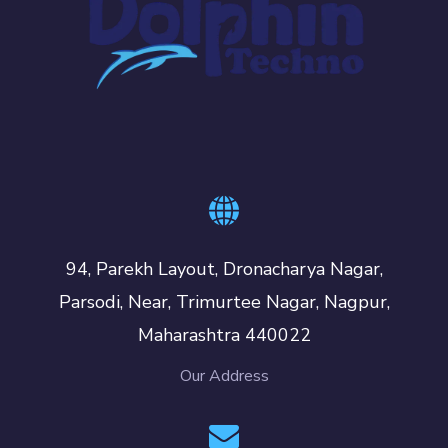
94, Parekh Layout, Dronacharya Nagar,
Parsodi, Near, Trimurtee Nagar, Nagpur,
Maharashtra 440022
Our Address