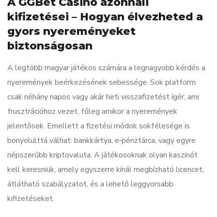
A GGBet Casino azonnali
kifizetései – Hogyan élvezheted a
gyors nyereményeket
biztonságosan
A legtöbb magyar játékos számára a legnagyobb kérdés a
nyeremények beérkezésének sebessége. Sok platform
csak néhány napos vagy akár heti visszafizetést ígér, ami
frusztrációhoz vezet, főleg amikor a nyeremények
jelentősek. Emellett a fizetési módok sokfélesége is
bonyolulttá válhat: bankkártya, e‑pénztárca, vagy egyre
népszerűbb kriptovaluta. A játékosoknak olyan kaszinót
kell keresniük, amely egyszerre kínál megbízható licencet,
átlátható szabályzatot, és a lehető leggyorsabb
kifizetéseket.