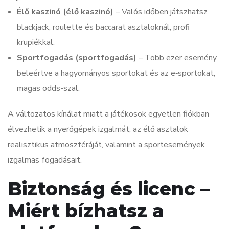
Élő kaszinó (élő kaszinó)
– Valós időben játszhatsz
blackjack, roulette és baccarat asztaloknál, profi
krupiékkal.
Sportfogadás (sportfogadás)
– Több ezer esemény,
beleértve a hagyományos sportokat és az e‑sportokat,
magas odds-szal.
A változatos kínálat miatt a játékosok egyetlen fiókban
élvezhetik a nyerőgépek izgalmát, az élő asztalok
realisztikus atmoszféráját, valamint a sportesemények
izgalmas fogadásait.
Biztonság és licenc –
Miért bízhatsz a