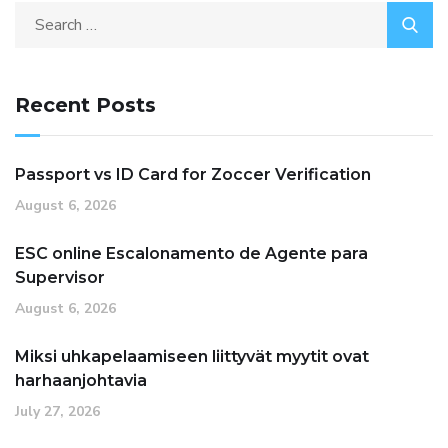
Recent Posts
Passport vs ID Card for Zoccer Verification
August 6, 2026
ESC online Escalonamento de Agente para
Supervisor
August 6, 2026
Miksi uhkapelaamiseen liittyvät myytit ovat
harhaanjohtavia
July 27, 2026