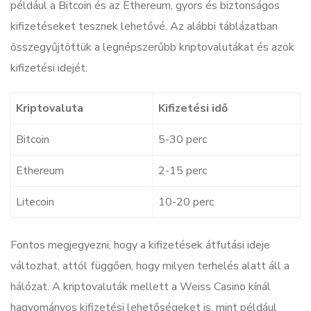
például a Bitcoin és az Ethereum, gyors és biztonságos
kifizetéseket tesznek lehetővé. Az alábbi táblázatban
összegyűjtöttük a legnépszerűbb kriptovalutákat és azok
kifizetési idejét:
Kriptovaluta
Kifizetési idő
Bitcoin
5-30 perc
Ethereum
2-15 perc
Litecoin
10-20 perc
Fontos megjegyezni, hogy a kifizetések átfutási ideje
változhat, attól függően, hogy milyen terhelés alatt áll a
hálózat. A kriptovaluták mellett a Weiss Casino kínál
hagyományos kifizetési lehetőségeket is, mint például