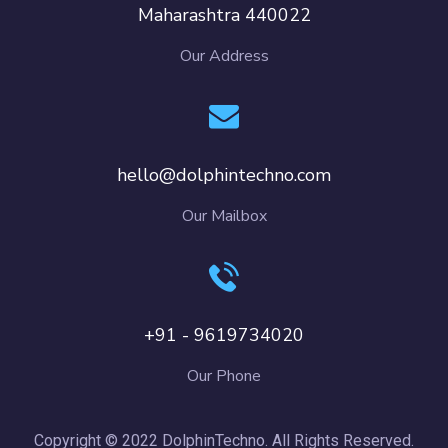
Maharashtra 440022
Our Address
hello@dolphintechno.com
Our Mailbox
+91 - 9619734020
Our Phone
Copyright © 2022 DolphinTechno. All Rights Reserved.