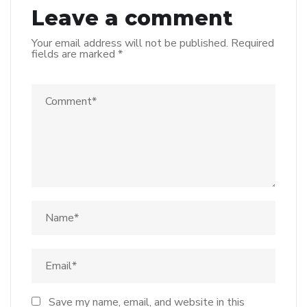
Leave a comment
Your email address will not be published.
Required
fields are marked
*
Save my name, email, and website in this