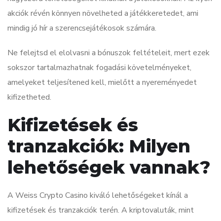
akciók révén könnyen növelheted a játékkeretedet, ami
mindig jó hír a szerencsejátékosok számára.
Ne felejtsd el elolvasni a bónuszok feltételeit, mert ezek
sokszor tartalmazhatnak fogadási követelményeket,
amelyeket teljesítened kell, mielőtt a nyereményedet
kifizetheted.
Kifizetések és
tranzakciók: Milyen
lehetőségek vannak?
A Weiss Crypto Casino kiváló lehetőségeket kínál a
kifizetések és tranzakciók terén. A kriptovaluták, mint