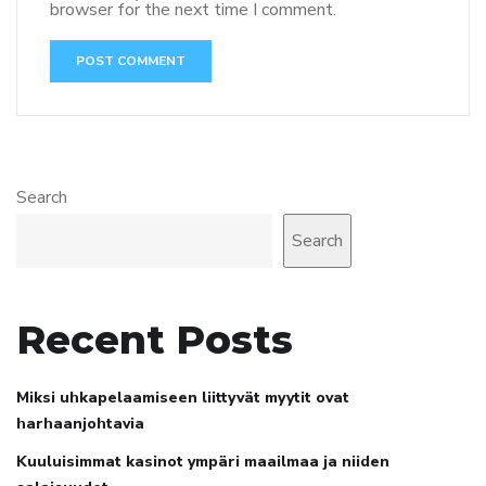
browser for the next time I comment.
Search
Search
Recent Posts
Miksi uhkapelaamiseen liittyvät myytit ovat
harhaanjohtavia
Kuuluisimmat kasinot ympäri maailmaa ja niiden