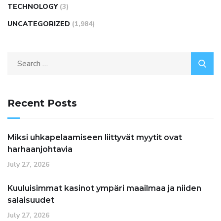
TECHNOLOGY
(3)
UNCATEGORIZED
(1,984)
Recent Posts
Miksi uhkapelaamiseen liittyvät myytit ovat
harhaanjohtavia
July 27, 2026
Kuuluisimmat kasinot ympäri maailmaa ja niiden
salaisuudet
July 27, 2026