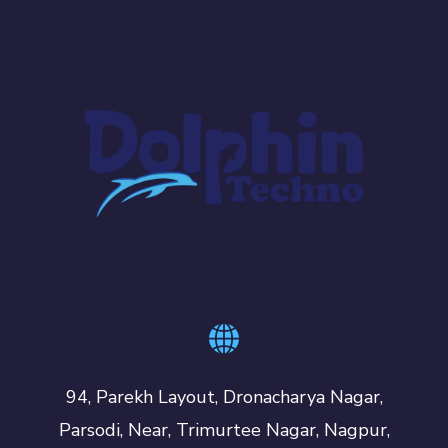
94, Parekh Layout, Dronacharya Nagar,
Parsodi, Near, Trimurtee Nagar, Nagpur,