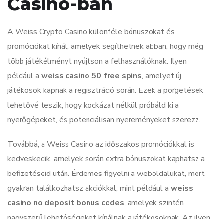
Casino-ban
A Weiss Crypto Casino különféle bónuszokat és
promóciókat kínál, amelyek segíthetnek abban, hogy még
több játékélményt nyújtson a felhasználóknak. Ilyen
például a
weiss casino 50 free spins
, amelyet új
játékosok kapnak a regisztráció során. Ezek a pörgetések
lehetővé teszik, hogy kockázat nélkül próbáld ki a
nyerőgépeket, és potenciálisan nyereményeket szerezz.
Továbbá, a Weiss Casino az időszakos promóciókkal is
kedveskedik, amelyek során extra bónuszokat kaphatsz a
befizetéseid után. Érdemes figyelni a weboldalukat, mert
gyakran találkozhatsz akciókkal, mint például a
weiss
casino no deposit bonus codes
, amelyek szintén
nagyszerű lehetőségeket kínálnak a játékosoknak. Az ilyen