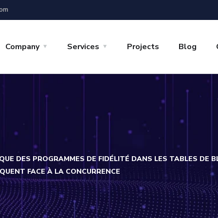
com
Company
Services
Projects
Blog
UE DES PROGRAMMES DE FIDÉLITÉ DANS LES TABLES DE B
QUENT FACE À LA CONCURRENCE