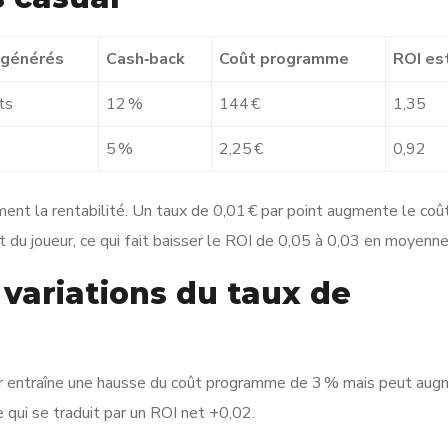
 générés
Cash‑back
Coût programme
ROI es
ts
12 %
144 €
1,35
5 %
2,25 €
0,92
ent la rentabilité. Un taux de 0,01 € par point augmente le coû
u joueur, ce qui fait baisser le ROI de 0,05 à 0,03 en moyenne
 variations du taux de
Or entraîne une hausse du coût programme de 3 % mais peut aug
e qui se traduit par un ROI net +0,02.