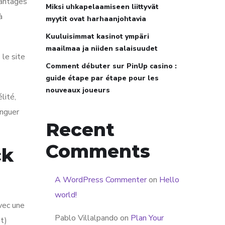
vantages
Miksi uhkapelaamiseen liittyvät
à
myytit ovat harhaanjohtavia
Kuuluisimmat kasinot ympäri
maailmaa ja niiden salaisuudet
 le site
Comment débuter sur PinUp casino :
guide étape par étape pour les
nouveaux joueurs
lité,
inguer
Recent
Comments
ck
A WordPress Commenter
on
Hello
world!
avec une
Pablo Villalpando
on
Plan Your
st)