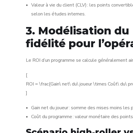
Valeur à vie du client (CLV) : les points conve
selon les études internes.
3. Modélisation d
fidélité pour l’opé
Le ROI d’un programme se calcule généralement ains
[
ROI = \frac{Gain\ net\ du\ joueur \times Coût\ du\
]
Gain net du joueur : somme des mises moins les 
Coût du programme : valeur monétaire des points 
Scénario high‑roller v