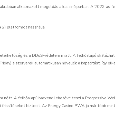
ggyakrabban alkalmazott megoldás a kaszinóiparban. A 2023‑as f
WS)
platformot használja.
 elérhetőség és a DDoS‑védelem miatt. A felhőalapú skálázha
Friday) a szerverek automatikusan növeljék a kapacitást, így elk
ra nőtt. A felhőalapú backend lehetővé teszi a Progressive W
frissítéseket biztosít. Az Energy Casino PWA‑ja már több min