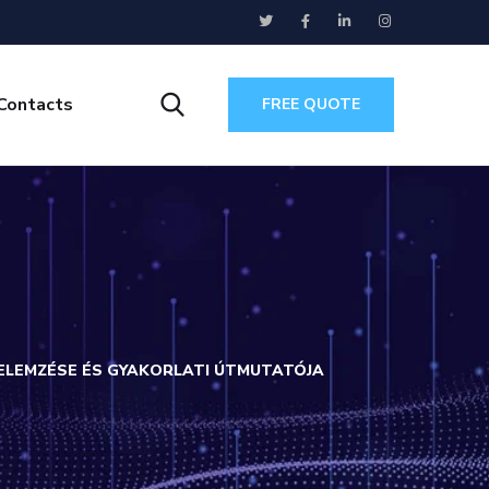
Contacts
FREE QUOTE
ELEMZÉSE ÉS GYAKORLATI ÚTMUTATÓJA