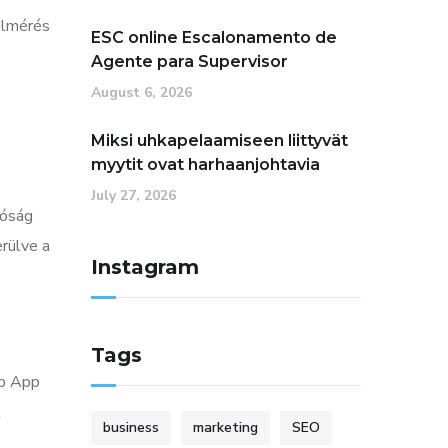
elmérés
ESC online Escalonamento de
Agente para Supervisor
August 6, 2026
Miksi uhkapelaamiseen liittyvät
myytit ovat harhaanjohtavia
July 27, 2026
tóság
erülve a
Instagram
Tags
eb App
t
business
marketing
SEO