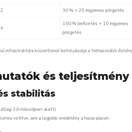
62
30 % + 25 ingyenes pörgetés
150 % befizetés + 10 ingyenes
94
pörgetés
ú infrastruktúra közvetlenül befolyásolja a felhasználói élmén
utatók és teljesítmény
s stabilitás
 átlag 3,6 másodperc alatt).
omra vetítve, ami a legjobb eredmény a hazai piacon.