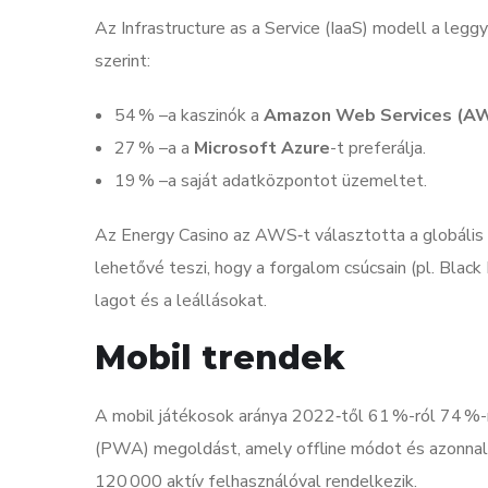
Az Infrastructure as a Service (IaaS) modell a le
szerint:
54 % –a kaszinók a
Amazon Web Services (A
27 % –a a
Microsoft Azure
-t preferálja.
19 % –a saját adatközpontot üzemeltet.
Az Energy Casino az AWS‑t választotta a globális
lehetővé teszi, hogy a forgalom csúcsain (pl. Black 
lagot és a leállásokat.
Mobil trendek
A mobil játékosok aránya 2022‑től 61 %-ról 74 %-
(PWA) megoldást, amely offline módot és azonnali 
120 000 aktív felhasználóval rendelkezik.