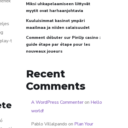
tnének
Miksi uhkapelaamiseen liittyvät
myytit ovat harhaanjohtavia
Kuuluisimmat kasinot ympäri
eljes
maailmaa ja niiden salaisuudet
ág
Comment débuter sur PinUp casino :
play-t
guide étape par étape pour les
nouveaux joueurs
z
Recent
Comments
A WordPress Commenter
on
Hello
ete
world!
zó
Pablo Villalpando
on
Plan Your