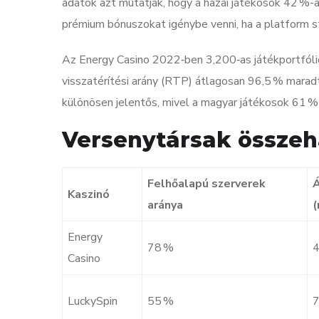
adatok azt mutatják, hogy a hazai játékosok 42 %-a
prémium bónuszokat igénybe venni, ha a platform st
Az Energy Casino 2022‑ben 3,200‑as játékportfóliót
visszatérítési arány (RTP) átlagosan 96,5 % marad
különösen jelentős, mivel a magyar játékosok 61 %-
Versenytársak összeh
Felhőalapú szerverek
Á
Kaszinó
aránya
(
Energy
78 %
Casino
LuckySpin
55 %