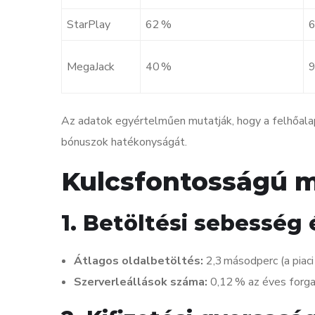
StarPlay
62 %
MegaJack
40 %
Az adatok egyértelműen mutatják, hogy a felhőalap
bónuszok hatékonyságát.
Kulcsfontosságú m
1. Betöltési sebesség é
Átlagos oldalbetöltés:
2,3 másodperc (a piaci
Szerverleállások száma:
0,12 % az éves forgal