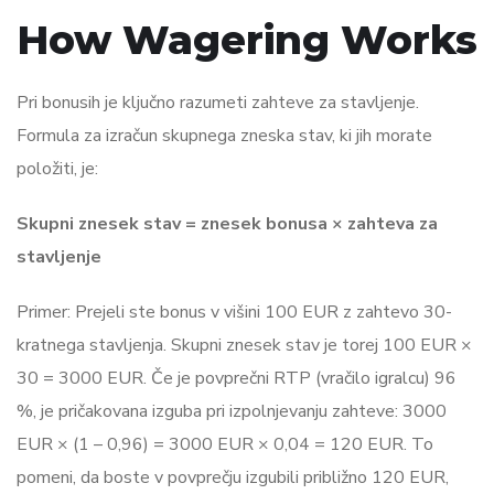
How Wagering Works
Pri bonusih je ključno razumeti zahteve za stavljenje.
Formula za izračun skupnega zneska stav, ki jih morate
položiti, je:
Skupni znesek stav = znesek bonusa × zahteva za
stavljenje
Primer: Prejeli ste bonus v višini 100 EUR z zahtevo 30-
kratnega stavljenja. Skupni znesek stav je torej 100 EUR ×
30 = 3000 EUR. Če je povprečni RTP (vračilo igralcu) 96
%, je pričakovana izguba pri izpolnjevanju zahteve: 3000
EUR × (1 – 0,96) = 3000 EUR × 0,04 = 120 EUR. To
pomeni, da boste v povprečju izgubili približno 120 EUR,