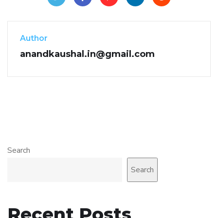
Author
anandkaushal.in@gmail.com
Search
Search
Recent Posts