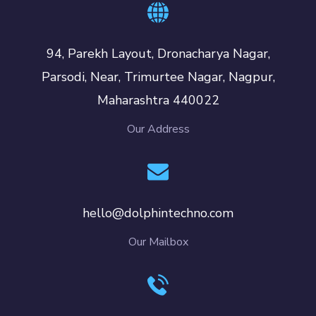
94, Parekh Layout, Dronacharya Nagar,
Parsodi, Near, Trimurtee Nagar, Nagpur,
Maharashtra 440022
Our Address
hello@dolphintechno.com
Our Mailbox