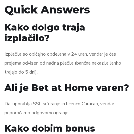
Quick Answers
Kako dolgo traja
izplačilo?
Izplačila so običajno obdelana v 24 urah, vendar je čas
prejema odvisen od načina plačila (bančna nakazila lahko
trajajo do 5 dni).
Ali je Bet at Home varen?
Da, uporablja SSL šifriranje in licenco Curacao, vendar
priporočamo odgovorno igranje.
Kako dobim bonus