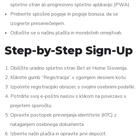
spletno stran ali progresivno spletno aplikacijo (PWA).
Preberite splošne pogoje in pogoje bonusa, da se
izognete presenečenjem.
Odločite se o načinu plačila in morebitnih omejitvah.
Step-by-Step Sign-Up
Obiščite uradno spletno stran Bet at Home Slovenija.
Kliknite gumb “Registracija” v zgornjem desnem kotu.
Izpolnite registracijski obrazec s svojimi osebnimi podatki.
Potrdite svoj e-poštni naslov s klikom na povezavo v
prejetem sporočilu.
Opravite postopek preverjanja identitete (KYC) z
nalaganjem osebnega dokumenta.
Izberite način plačila in opravite prvi depozit.