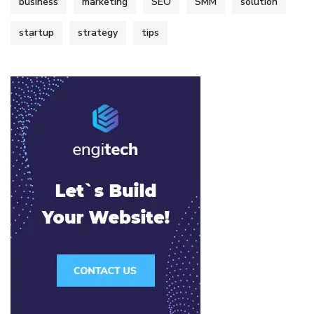
business
marketing
SEO
SMM
solution
startup
strategy
tips