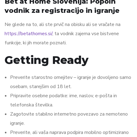
Bet at Home Slovenija: Popoln
vodnik za registracijo in igranje
Ne glede na to, ali ste prvič na obisku ali se vračate na
https://betathomes.si/
, ta vodnik zajema vse bistvene
funkcije, ki jih morate poznati.
Getting Ready
Preverite starostno omejitev – igranje je dovoljeno samo
osebam, starejšim od 18 let.
Pripravite osebne podatke: ime, naslov, e-pošta in
telefonska številka.
Zagotovite stabilno internetno povezavo za nemoteno
igranje.
Preverite, ali vaša naprava podpira mobilno optimizirano