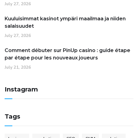
July 27, 2026
Kuuluisimmat kasinot ympäri maailmaa ja niiden
salaisuudet
July 27, 2026
Comment débuter sur PinUp casino : guide étape
par étape pour les nouveaux joueurs
July 21, 2026
Instagram
Tags