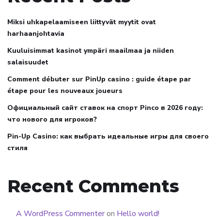
Miksi uhkapelaamiseen liittyvät myytit ovat
harhaanjohtavia
Kuuluisimmat kasinot ympäri maailmaa ja niiden
salaisuudet
Comment débuter sur PinUp casino : guide étape par
étape pour les nouveaux joueurs
Официальный сайт ставок на спорт Pinco в 2026 году:
что нового для игроков?
Pin-Up Casino: как выбрать идеальные игры для своего
стиля
Recent Comments
A WordPress Commenter
on
Hello world!