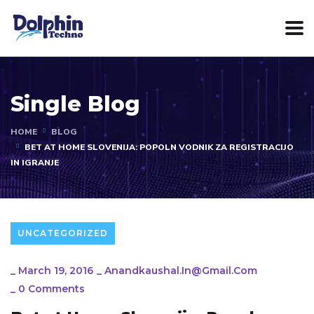
Single Blog
HOME
BLOG
BET AT HOME SLOVENIJA: POPOLN VODNIK ZA REGISTRACIJO
IN IGRANJE
UNCATEGORIZED
_
March 19, 2016
_
Anandkaushal.in@gmail.com
_
0 Comments