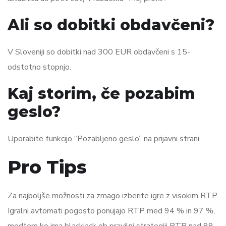
Ali so dobitki obdavčeni?
V Sloveniji so dobitki nad 300 EUR obdavčeni s 15-
odstotno stopnjo.
Kaj storim, če pozabim
geslo?
Uporabite funkcijo “Pozabljeno geslo” na prijavni strani.
Pro Tips
Za najboljše možnosti za zmago izberite igre z visokim RTP.
Igralni avtomati pogosto ponujajo RTP med 94 % in 97 %,