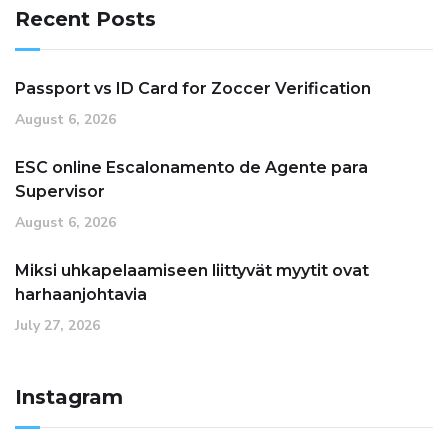
Recent Posts
Passport vs ID Card for Zoccer Verification
August 6, 2026
ESC online Escalonamento de Agente para
Supervisor
August 6, 2026
Miksi uhkapelaamiseen liittyvät myytit ovat
harhaanjohtavia
July 27, 2026
Instagram