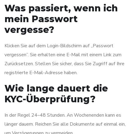
Was passiert, wenn ich
mein Passwort
vergesse?
Klicken Sie auf dem Login-Bildschirm auf „Passwort
vergessen”. Sie erhalten eine E-Mail mit einem Link zum
Zurücksetzen. Stellen Sie sicher, dass Sie Zugriff auf Ihre
registrierte E-Mail-Adresse haben.
Wie lange dauert die
KYC-Überprüfung?
In der Regel 24–48 Stunden. An Wochenenden kann es
länger dauern. Reichen Sie alle Dokumente auf einmal ein,
um Verzögerungen zu vermeiden.