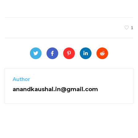
1
Author
anandkaushal.in@gmail.com