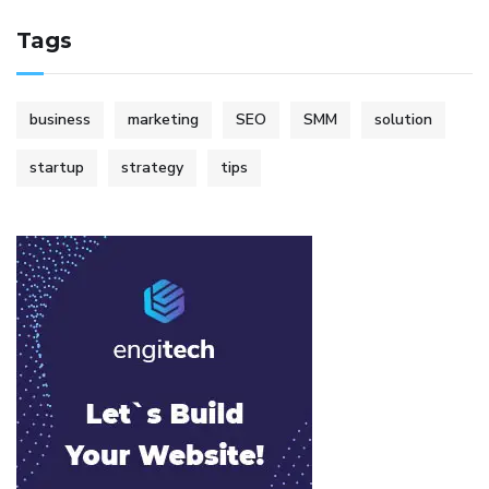
Tags
business
marketing
SEO
SMM
solution
startup
strategy
tips