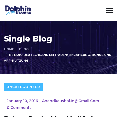
Single Blog
HOME
BLOG
BETANO DEUTSCHLAND LEITFADEN: EINZAHLUNG, BONUS UND
APP-NUTZUNG
UNCATEGORIZED
_
January 10, 2016
_
Anandkaushal.in@gmail.com
_
0 Comments