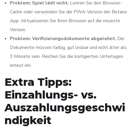
Problem: Spiel lädt nicht.
Leeren Sie den Browser-
Cache oder verwenden Sie die PWA-Version der Betano
App. Aktualisieren Sie Ihren Browser auf die neueste
Version.
Problem: Verifizierungsdokumente abgelehnt.
Die
Dokumente müssen farbig, gut lesbar und nicht älter als
3 Monate sein. Reichen Sie die korrigierten Unterlagen
erneut ein.
Extra Tipps:
Einzahlungs- vs.
Auszahlungsgeschwi
ndigkeit