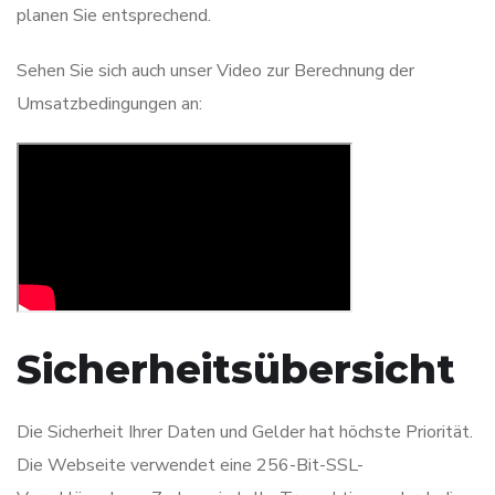
planen Sie entsprechend.
Sehen Sie sich auch unser Video zur Berechnung der
Umsatzbedingungen an:
Sicherheitsübersicht
Die Sicherheit Ihrer Daten und Gelder hat höchste Priorität.
Die Webseite verwendet eine 256-Bit-SSL-