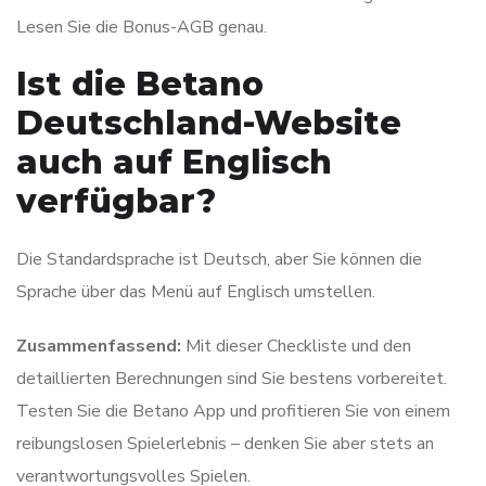
Lesen Sie die Bonus-AGB genau.
Ist die Betano
Deutschland-Website
auch auf Englisch
verfügbar?
Die Standardsprache ist Deutsch, aber Sie können die
Sprache über das Menü auf Englisch umstellen.
Zusammenfassend:
Mit dieser Checkliste und den
detaillierten Berechnungen sind Sie bestens vorbereitet.
Testen Sie die Betano App und profitieren Sie von einem
reibungslosen Spielerlebnis – denken Sie aber stets an
verantwortungsvolles Spielen.