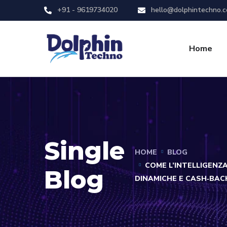
+91 - 9619734020
hello@dolphintechno.
Home
Single
HOME
BLOG
COME L’INTELLIGENZA
Blog
DINAMICHE E CASH‑BAC