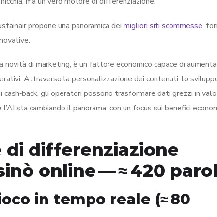
di nicchia, ma un vero motore di differenziazione.
Sustainair propone una panoramica dei
migliori siti scommesse
, fo
novative.
una novità di marketing; è un fattore economico capace di aumenta
operativi. Attraverso la personalizzazione dei contenuti, lo svilupp
i cash‑back, gli operatori possono trasformare dati grezzi in valo
e l’AI sta cambiando il panorama, con un focus sui benefici econom
e di differenziazione
inò online — ≈ 420 paro
 gioco in tempo reale (≈ 80