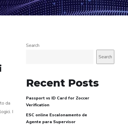
Search
Search
i
Recent Posts
Passport vs ID Card for Zoccer
ato da
Verification
gici. I
ESC online Escalonamento de
Agente para Supervisor