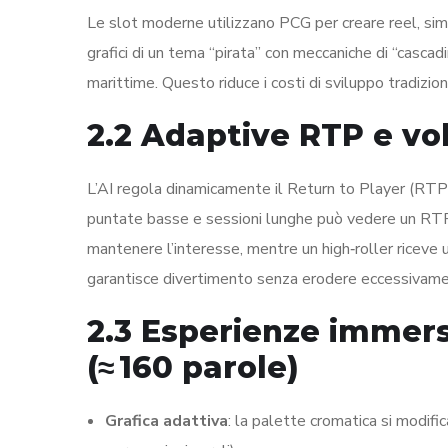
Le slot moderne utilizzano PCG per creare reel, si
grafici di un tema “pirata” con meccaniche di “casca
marittime. Questo riduce i costi di sviluppo tradizio
2.2 Adaptive RTP e vola
L’AI regola dinamicamente il Return to Player (RTP) i
puntate basse e sessioni lunghe può vedere un RTP
mantenere l’interesse, mentre un high‑roller riceve u
garantisce divertimento senza erodere eccessivamen
2.3 Esperienze immers
(≈ 160 parole)
Grafica adattiva
: la palette cromatica si modific