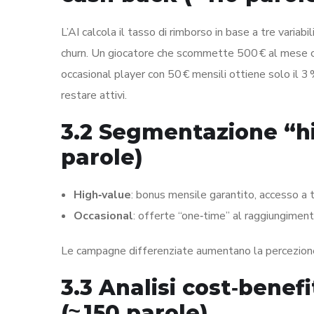
L’AI calcola il tasso di rimborso in base a tre varia
churn. Un giocatore che scommette 500 € al mese co
occasional player con 50 € mensili ottiene solo il 3 %
restare attivi.
3.2 Segmentazione “hi
parole)
High‑value
: bonus mensile garantito, accesso a t
Occasional
: offerte “one‑time” al raggiungiment
Le campagne differenziate aumentano la percezione di
3.3 Analisi cost‑bene
(≈ 150 parole)