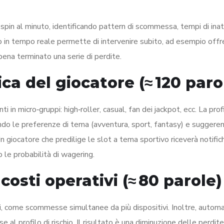
i spin al minuto, identificando pattern di scommessa, tempi di inat
co in tempo reale permette di intervenire subito, ad esempio off
ena terminato una serie di perdite.
ica del giocatore (≈ 120 paro
ti in micro‑gruppi: high‑roller, casual, fan dei jackpot, ecc. La pro
endo le preferenze di tema (avventura, sport, fantasy) e suggere
n giocatore che predilige le slot a tema sportivo riceverà notific
 le probabilità di wagering.
costi operativi (≈ 80 parole)
i, come scommesse simultanee da più dispositivi. Inoltre, automat
 al profilo di rischio. Il risultato è una diminuzione delle perdit