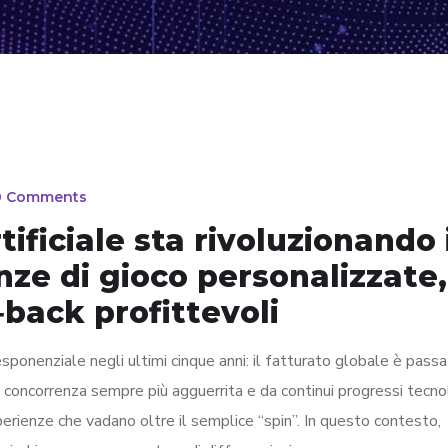
0 Comments
ificiale sta rivoluzionando 
nze di gioco personalizzate,
‑back profittevoli
esponenziale negli ultimi cinque anni: il fatturato globale è pass
una concorrenza sempre più agguerrita e da continui progressi tecnolo
sperienze che vadano oltre il semplice “spin”. In questo contesto,