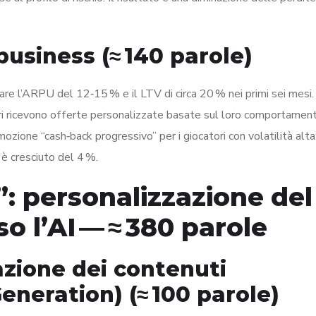
.
business (≈ 140 parole)
 l’ARPU del 12‑15 % e il LTV di circa 20 % nei primi sei mesi. 
ori ricevono offerte personalizzate basate sul loro comportamen
ione “cash‑back progressivo” per i giocatori con volatilità alta; 
 è cresciuto del 4 %.
i”: personalizzazione del
 l’AI — ≈ 380 parole
azione dei contenuti
eneration) (≈ 100 parole)