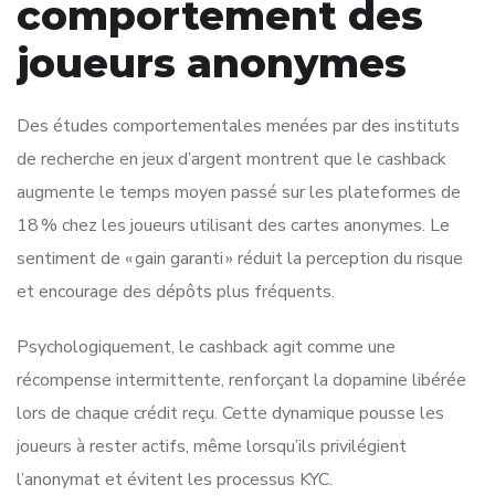
comportement des
joueurs anonymes
Des études comportementales menées par des instituts
de recherche en jeux d’argent montrent que le cashback
augmente le temps moyen passé sur les plateformes de
18 % chez les joueurs utilisant des cartes anonymes. Le
sentiment de « gain garanti » réduit la perception du risque
et encourage des dépôts plus fréquents.
Psychologiquement, le cashback agit comme une
récompense intermittente, renforçant la dopamine libérée
lors de chaque crédit reçu. Cette dynamique pousse les
joueurs à rester actifs, même lorsqu’ils privilégient
l’anonymat et évitent les processus KYC.