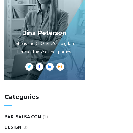
Jina Peterson
She is the CEO. She's a big fan
her cat Tux, & dinner parties.
Categories
BAR-SALSA.COM
(1)
DESIGN
(3)