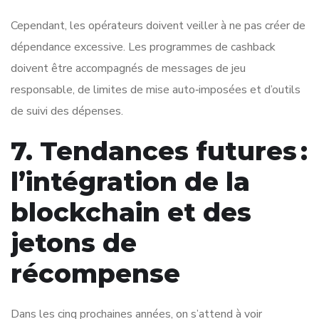
Cependant, les opérateurs doivent veiller à ne pas créer de
dépendance excessive. Les programmes de cashback
doivent être accompagnés de messages de jeu
responsable, de limites de mise auto‑imposées et d’outils
de suivi des dépenses.
7. Tendances futures :
l’intégration de la
blockchain et des
jetons de
récompense
Dans les cinq prochaines années, on s’attend à voir