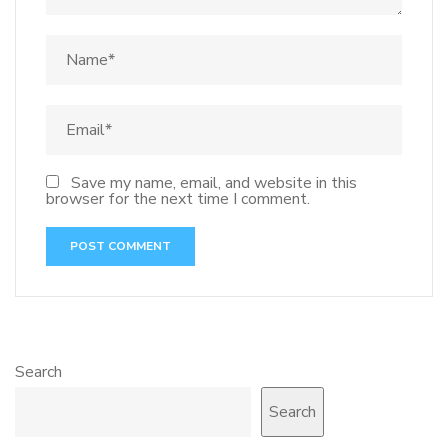
Save my name, email, and website in this
browser for the next time I comment.
Search
Search