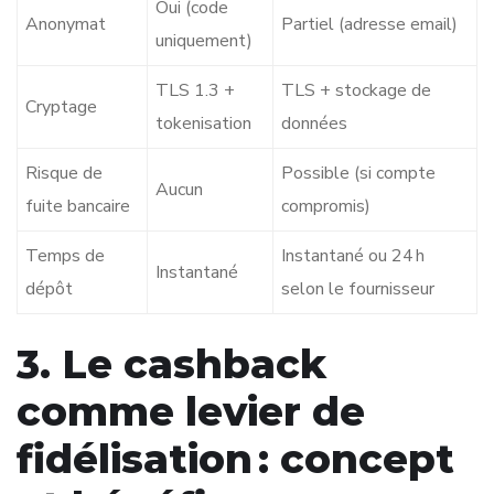
Oui (code
Anonymat
Partiel (adresse email)
uniquement)
TLS 1.3 +
TLS + stockage de
Cryptage
tokenisation
données
Risque de
Possible (si compte
Aucun
fuite bancaire
compromis)
Temps de
Instantané ou 24 h
Instantané
dépôt
selon le fournisseur
3. Le cashback
comme levier de
fidélisation : concept