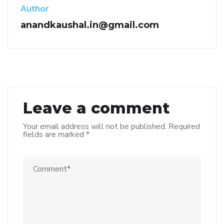
Author
anandkaushal.in@gmail.com
Leave a comment
Your email address will not be published.
Required
fields are marked
*