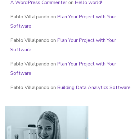
A WordPress Commenter
on
Hello world!
Pablo Villalpando
on
Plan Your Project with Your
Software
Pablo Villalpando
on
Plan Your Project with Your
Software
Pablo Villalpando
on
Plan Your Project with Your
Software
Pablo Villalpando
on
Building Data Analytics Software