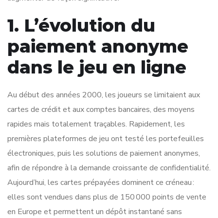
1. L’évolution du
paiement anonyme
dans le jeu en ligne
Au début des années 2000, les joueurs se limitaient aux
cartes de crédit et aux comptes bancaires, des moyens
rapides mais totalement traçables. Rapidement, les
premières plateformes de jeu ont testé les portefeuilles
électroniques, puis les solutions de paiement anonymes,
afin de répondre à la demande croissante de confidentialité.
Aujourd’hui, les cartes prépayées dominent ce créneau :
elles sont vendues dans plus de 150 000 points de vente
en Europe et permettent un dépôt instantané sans