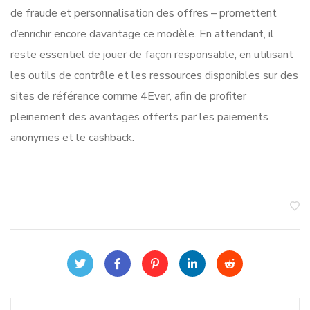
de fraude et personnalisation des offres – promettent
d’enrichir encore davantage ce modèle. En attendant, il
reste essentiel de jouer de façon responsable, en utilisant
les outils de contrôle et les ressources disponibles sur des
sites de référence comme 4Ever, afin de profiter
pleinement des avantages offerts par les paiements
anonymes et le cashback.