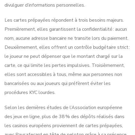
divulguer d’informations personnelles.
Les cartes prépayées répondent à trois besoins majeurs.
Premièrement, elles garantissent la confidentialité : aucun
nom, aucune adresse bancaire ne transite lors du paiement.
Deuxièmement, elles offrent un contrôle budgétaire strict :
le joueur ne peut dépenser que le montant chargé sur la
carte, ce qui limite les pertes impulsives. Troisièmement,
elles sont accessibles à tous, même aux personnes non
bancarisées ou aux joueurs qui préfèrent éviter les
procédures KYC lourdes.
Selon les dernières études de l’Association européenne
des jeux en ligne, plus de 38 % des dépôts réalisés dans
les casinos européens proviennent de cartes prépayées,
avec Paysafecard en tête de peloton grâce à sa présence