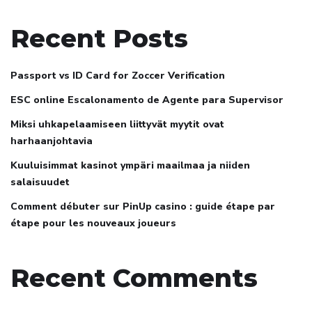
Recent Posts
Passport vs ID Card for Zoccer Verification
ESC online Escalonamento de Agente para Supervisor
Miksi uhkapelaamiseen liittyvät myytit ovat
harhaanjohtavia
Kuuluisimmat kasinot ympäri maailmaa ja niiden
salaisuudet
Comment débuter sur PinUp casino : guide étape par
étape pour les nouveaux joueurs
Recent Comments