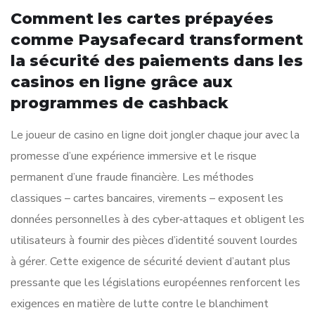
Comment les cartes prépayées
comme Paysafecard transforment
la sécurité des paiements dans les
casinos en ligne grâce aux
programmes de cashback
Le joueur de casino en ligne doit jongler chaque jour avec la
promesse d’une expérience immersive et le risque
permanent d’une fraude financière. Les méthodes
classiques – cartes bancaires, virements – exposent les
données personnelles à des cyber‑attaques et obligent les
utilisateurs à fournir des pièces d’identité souvent lourdes
à gérer. Cette exigence de sécurité devient d’autant plus
pressante que les législations européennes renforcent les
exigences en matière de lutte contre le blanchiment