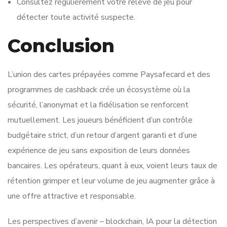
Consultez régulièrement votre relevé de jeu pour
détecter toute activité suspecte.
Conclusion
L’union des cartes prépayées comme Paysafecard et des
programmes de cashback crée un écosystème où la
sécurité, l’anonymat et la fidélisation se renforcent
mutuellement. Les joueurs bénéficient d’un contrôle
budgétaire strict, d’un retour d’argent garanti et d’une
expérience de jeu sans exposition de leurs données
bancaires. Les opérateurs, quant à eux, voient leurs taux de
rétention grimper et leur volume de jeu augmenter grâce à
une offre attractive et responsable.
Les perspectives d’avenir – blockchain, IA pour la détection