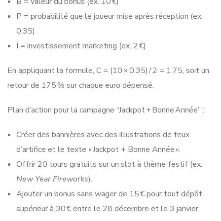
B = valeur du bonus (ex. 10 €)
P = probabilité que le joueur mise après réception (ex.
0,35)
I = investissement marketing (ex. 2 €)
En appliquant la formule, C = (10 × 0,35) / 2 = 1,75, soit un
retour de 175 % sur chaque euro dépensé.
Plan d’action pour la campagne “Jackpot + Bonne Année” :
Créer des bannières avec des illustrations de feux
d’artifice et le texte « Jackpot + Bonne Année ».
Offrir 20 tours gratuits sur un slot à thème festif (ex.
New Year Fireworks
).
Ajouter un bonus sans wager de 15 € pour tout dépôt
supérieur à 30 € entre le 28 décembre et le 3 janvier.