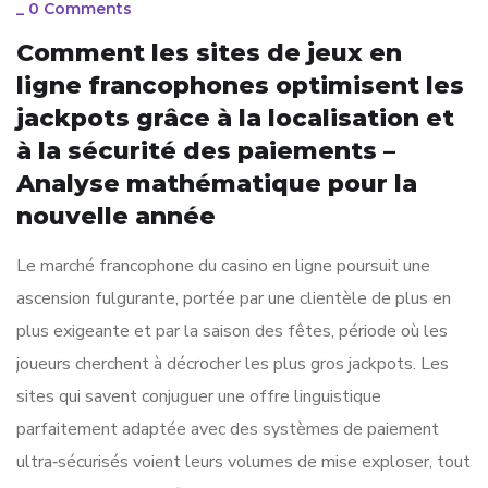
_
0 Comments
Comment les sites de jeux en
ligne francophones optimisent les
jackpots grâce à la localisation et
à la sécurité des paiements –
Analyse mathématique pour la
nouvelle année
Le marché francophone du casino en ligne poursuit une
ascension fulgurante, portée par une clientèle de plus en
plus exigeante et par la saison des fêtes, période où les
joueurs cherchent à décrocher les plus gros jackpots. Les
sites qui savent conjuguer une offre linguistique
parfaitement adaptée avec des systèmes de paiement
ultra‑sécurisés voient leurs volumes de mise exploser, tout