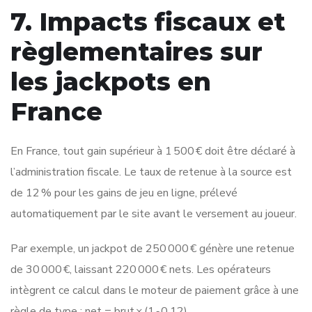
7. Impacts fiscaux et
règlementaires sur
les jackpots en
France
En France, tout gain supérieur à 1 500 € doit être déclaré à
l’administration fiscale. Le taux de retenue à la source est
de 12 % pour les gains de jeu en ligne, prélevé
automatiquement par le site avant le versement au joueur.
Par exemple, un jackpot de 250 000 € génère une retenue
de 30 000 €, laissant 220 000 € nets. Les opérateurs
intègrent ce calcul dans le moteur de paiement grâce à une
règle de type : net = brut × (1 ‑ 0,12).