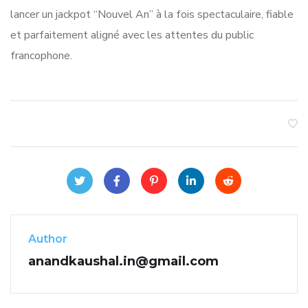
lancer un jackpot “Nouvel An” à la fois spectaculaire, fiable
et parfaitement aligné avec les attentes du public
francophone.
Author
anandkaushal.in@gmail.com