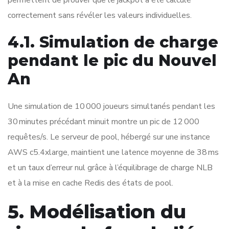
permettent de prouver que le jackpot a été calculé
correctement sans révéler les valeurs individuelles.
4.1. Simulation de charge
pendant le pic du Nouvel
An
Une simulation de 10 000 joueurs simultanés pendant les
30 minutes précédant minuit montre un pic de 12 000
requêtes/s. Le serveur de pool, hébergé sur une instance
AWS c5.4xlarge, maintient une latence moyenne de 38 ms
et un taux d’erreur nul grâce à l’équilibrage de charge NLB
et à la mise en cache Redis des états de pool.
5. Modélisation du