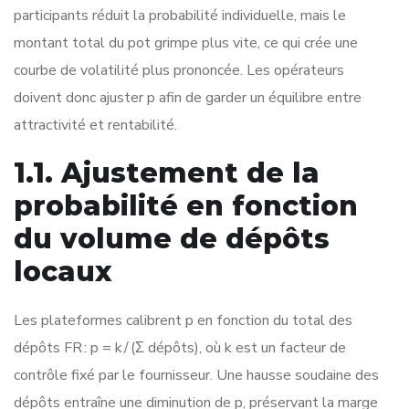
participants réduit la probabilité individuelle, mais le
montant total du pot grimpe plus vite, ce qui crée une
courbe de volatilité plus prononcée. Les opérateurs
doivent donc ajuster p afin de garder un équilibre entre
attractivité et rentabilité.
1.1. Ajustement de la
probabilité en fonction
du volume de dépôts
locaux
Les plateformes calibrent p en fonction du total des
dépôts FR : p = k / (Σ dépôts), où k est un facteur de
contrôle fixé par le fournisseur. Une hausse soudaine des
dépôts entraîne une diminution de p, préservant la marge