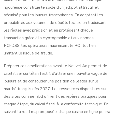
rigoureuse constitue le socle d’un jackpot attractif et
sécurisé pour les joueurs francophones. En adaptant les
probabilités aux volumes de dépôts locaux, en traduisant
les règles avec précision et en protégeant chaque
transaction grâce à la cryptographie et aux normes
PCI‑DSS, les opérateurs maximisent le ROI tout en
limitant le risque de fraude.
Préparer ces améliorations avant le Nouvel An permet de
capitaliser sur l’élan festif, d’attirer une nouvelle vague de
joueurs et de consolider une position de leader sur le
marché français dès 2027. Les ressources disponibles sur
des sites comme Iabd offrent des repères pratiques pour
chaque étape, du calcul fiscal à la conformité technique. En
suivant la road‑map proposée, chaque casino en ligne pourra