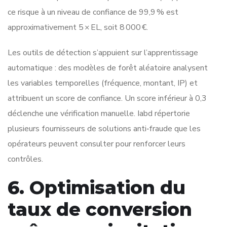
ce risque à un niveau de confiance de 99,9 % est
approximativement 5 × EL, soit 8 000 €.
Les outils de détection s’appuient sur l’apprentissage
automatique : des modèles de forêt aléatoire analysent
les variables temporelles (fréquence, montant, IP) et
attribuent un score de confiance. Un score inférieur à 0,3
déclenche une vérification manuelle. Iabd répertorie
plusieurs fournisseurs de solutions anti‑fraude que les
opérateurs peuvent consulter pour renforcer leurs
contrôles.
6. Optimisation du
taux de conversion