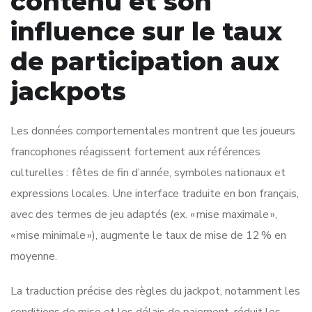
contenu et son
influence sur le taux
de participation aux
jackpots
Les données comportementales montrent que les joueurs
francophones réagissent fortement aux références
culturelles : fêtes de fin d’année, symboles nationaux et
expressions locales. Une interface traduite en bon français,
avec des termes de jeu adaptés (ex. « mise maximale »,
« mise minimale »), augmente le taux de mise de 12 % en
moyenne.
La traduction précise des règles du jackpot, notamment les