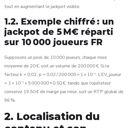
tout en augmentant le jackpot visible.
1.2. Exemple chiffré : un
jackpot de 5 M€ réparti
sur 10 000 joueurs FR
Supposons un pool de 10 000 joueurs, chaque mise
moyenne de 20 €, soit un volume de 200 000 €. Si le
facteur k = 0,02, p = 0,02 / 200 000 = 1 × 10⁻⁷. L’EV_joueur
= 1 × 10⁻⁷ × 5 000 000 ≈ 0,50 €, tandis que l’opérateur
conserve 19,50 € de marge par mise, soit un RTP global de
96 %.
2. Localisation du