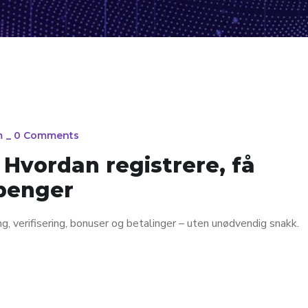
m
_
0 Comments
 Hvordan registrere, få
 penger
ing, verifisering, bonuser og betalinger – uten unødvendig snakk.