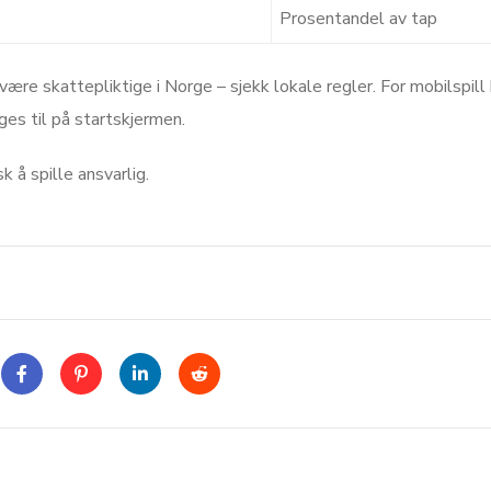
Prosentandel av tap
 være skattepliktige i Norge – sjekk lokale regler. For mobilspill
s til på startskjermen.
 å spille ansvarlig.