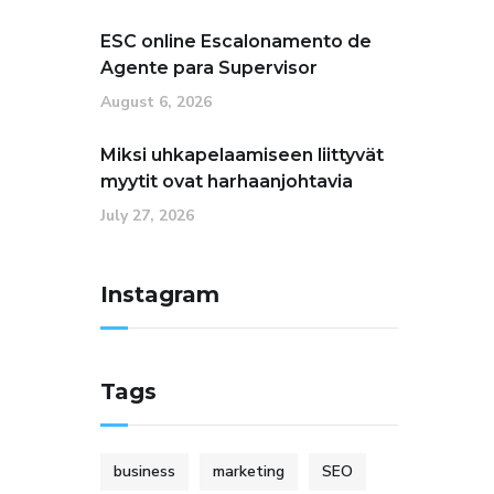
ESC online Escalonamento de
Agente para Supervisor
August 6, 2026
Miksi uhkapelaamiseen liittyvät
myytit ovat harhaanjohtavia
July 27, 2026
Instagram
Tags
business
marketing
SEO