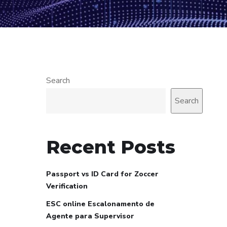
Search
Search
Recent Posts
Passport vs ID Card for Zoccer
Verification
ESC online Escalonamento de
Agente para Supervisor