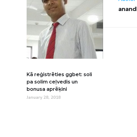
anand
Kā reģistrēties ggbet: soli
pa solim ceļvedis un
bonusa aprēķini
January 28, 2018