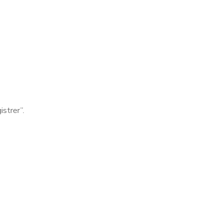
istrer”.