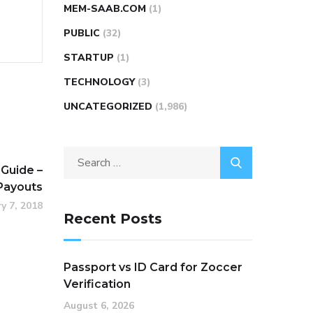
MEM-SAAB.COM
(1)
PUBLIC
(32)
STARTUP
(1)
TECHNOLOGY
(3)
UNCATEGORIZED
(1,986)
 Guide –
Payouts
y 7, 2018
Recent Posts
Passport vs ID Card for Zoccer
Verification
August 6, 2026