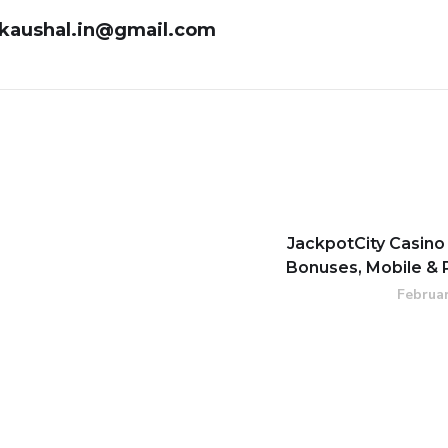
kaushal.in@gmail.com
JackpotCity Casino
Bonuses, Mobile & 
Februar