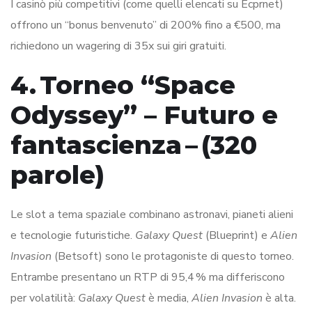
I casinò più competitivi (come quelli elencati su Ecprnet)
offrono un “bonus benvenuto” di 200% fino a €500, ma
richiedono un wagering di 35x sui giri gratuiti.
4. Torneo “Space
Odyssey” – Futuro e
fantascienza – (320
parole)
Le slot a tema spaziale combinano astronavi, pianeti alieni
e tecnologie futuristiche.
Galaxy Quest
(Blueprint) e
Alien
Invasion
(Betsoft) sono le protagoniste di questo torneo.
Entrambe presentano un RTP di 95,4 % ma differiscono
per volatilità:
Galaxy Quest
è media,
Alien Invasion
è alta.