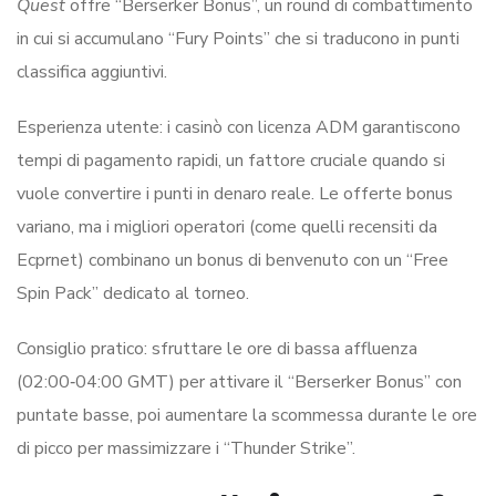
Quest
offre “Berserker Bonus”, un round di combattimento
in cui si accumulano “Fury Points” che si traducono in punti
classifica aggiuntivi.
Esperienza utente: i casinò con licenza ADM garantiscono
tempi di pagamento rapidi, un fattore cruciale quando si
vuole convertire i punti in denaro reale. Le offerte bonus
variano, ma i migliori operatori (come quelli recensiti da
Ecprnet) combinano un bonus di benvenuto con un “Free
Spin Pack” dedicato al torneo.
Consiglio pratico: sfruttare le ore di bassa affluenza
(02:00‑04:00 GMT) per attivare il “Berserker Bonus” con
puntate basse, poi aumentare la scommessa durante le ore
di picco per massimizzare i “Thunder Strike”.