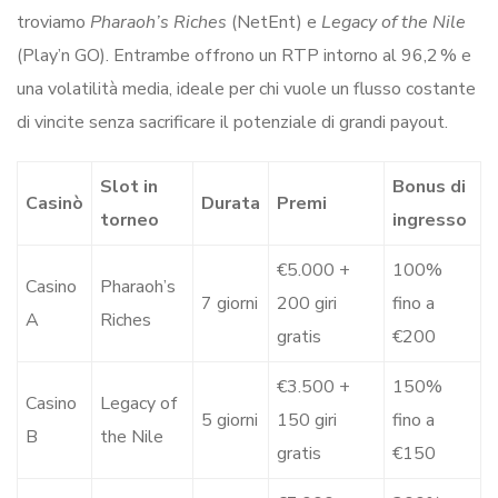
troviamo
Pharaoh’s Riches
(NetEnt) e
Legacy of the Nile
(Play’n GO). Entrambe offrono un RTP intorno al 96,2 % e
una volatilità media, ideale per chi vuole un flusso costante
di vincite senza sacrificare il potenziale di grandi payout.
Slot in
Bonus di
Casinò
Durata
Premi
torneo
ingresso
€5.000 +
100%
Casino
Pharaoh’s
7 giorni
200 giri
fino a
A
Riches
gratis
€200
€3.500 +
150%
Casino
Legacy of
5 giorni
150 giri
fino a
B
the Nile
gratis
€150