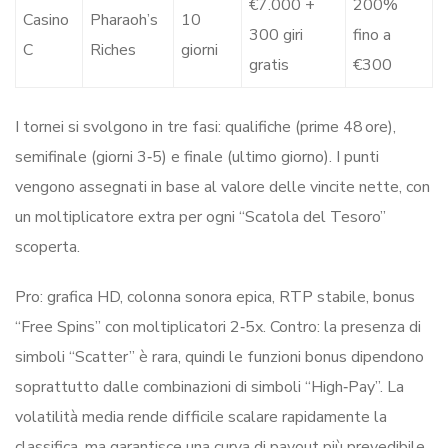
€7.000 +
200%
Casino
Pharaoh’s
10
300 giri
fino a
C
Riches
giorni
gratis
€300
I tornei si svolgono in tre fasi: qualifiche (prime 48 ore),
semifinale (giorni 3‑5) e finale (ultimo giorno). I punti
vengono assegnati in base al valore delle vincite nette, con
un moltiplicatore extra per ogni “Scatola del Tesoro”
scoperta.
Pro: grafica HD, colonna sonora epica, RTP stabile, bonus
“Free Spins” con moltiplicatori 2‑5x. Contro: la presenza di
simboli “Scatter” è rara, quindi le funzioni bonus dipendono
soprattutto dalle combinazioni di simboli “High‑Pay”. La
volatilità media rende difficile scalare rapidamente la
classifica, ma garantisce una curva di payout più prevedibile