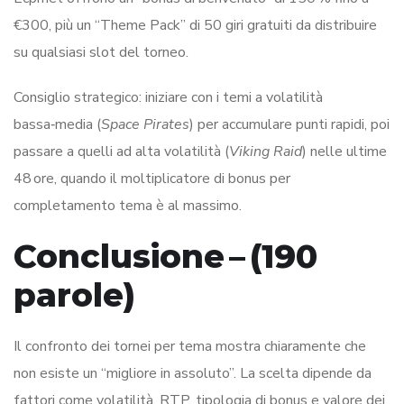
€300, più un “Theme Pack” di 50 giri gratuiti da distribuire
su qualsiasi slot del torneo.
Consiglio strategico: iniziare con i temi a volatilità
bassa‑media (
Space Pirates
) per accumulare punti rapidi, poi
passare a quelli ad alta volatilità (
Viking Raid
) nelle ultime
48 ore, quando il moltiplicatore di bonus per
completamento tema è al massimo.
Conclusione – (190
parole)
Il confronto dei tornei per tema mostra chiaramente che
non esiste un “migliore in assoluto”. La scelta dipende da
fattori come volatilità, RTP, tipologia di bonus e valore dei