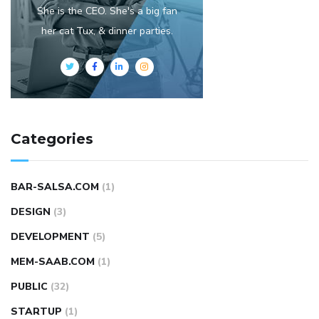
She is the CEO. She's a big fan
her cat Tux, & dinner parties.
Categories
BAR-SALSA.COM
(1)
DESIGN
(3)
DEVELOPMENT
(5)
MEM-SAAB.COM
(1)
PUBLIC
(32)
STARTUP
(1)