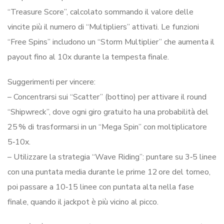
“Treasure Score”, calcolato sommando il valore delle
vincite più il numero di “Multipliers” attivati. Le funzioni
“Free Spins” includono un “Storm Multiplier” che aumenta il
payout fino al 10x durante la tempesta finale.
Suggerimenti per vincere:
– Concentrarsi sui “Scatter” (bottino) per attivare il round
“Shipwreck”, dove ogni giro gratuito ha una probabilità del
25 % di trasformarsi in un “Mega Spin” con moltiplicatore
5‑10x.
– Utilizzare la strategia “Wave Riding”: puntare su 3‑5 linee
con una puntata media durante le prime 12 ore del torneo,
poi passare a 10‑15 linee con puntata alta nella fase
finale, quando il jackpot è più vicino al picco.