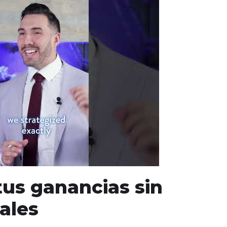
tus ganancias sin
ales