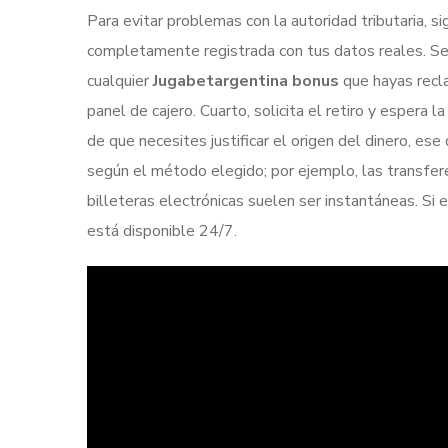
Para evitar problemas con la autoridad tributaria, s
completamente registrada con tus datos reales. Se
cualquier
Jugabetargentina bonus
que hayas recl
panel de cajero. Cuarto, solicita el retiro y espera 
de que necesites justificar el origen del dinero, e
según el método elegido; por ejemplo, las transfere
billeteras electrónicas suelen ser instantáneas. Si
está disponible 24/7.