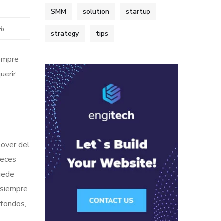
SMM
solution
startup
1%
strategy
tips
iempre
uerir
lover del
veces
puede
 siempre
 fondos,