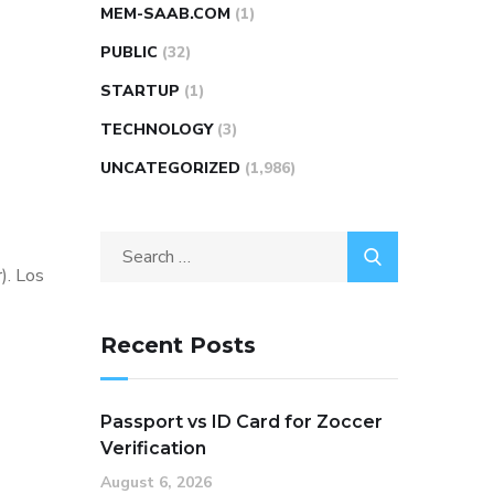
MEM-SAAB.COM
(1)
PUBLIC
(32)
STARTUP
(1)
TECHNOLOGY
(3)
UNCATEGORIZED
(1,986)
). Los
Recent Posts
Passport vs ID Card for Zoccer
Verification
August 6, 2026