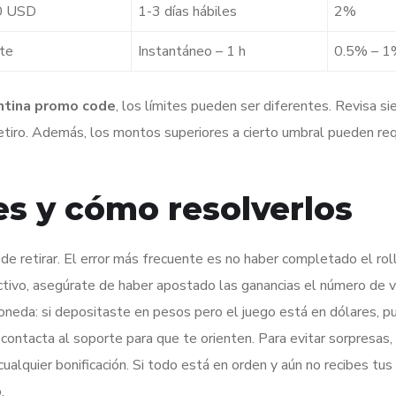
0 USD
1-3 días hábiles
2%
ite
Instantáneo – 1 h
0.5% – 
ntina promo code
, los límites pueden ser diferentes. Revisa s
retiro. Además, los montos superiores a cierto umbral pueden req
 y cómo resolverlos
 retirar. El error más frecuente es no haber completado el rol
tivo, asegúrate de haber apostado las ganancias el número de 
moneda: si depositaste en pesos pero el juego está en dólares, 
contacta al soporte para que te orienten. Para evitar sorpresas,
cualquier bonificación. Si todo está en orden y aún no recibes tus
.