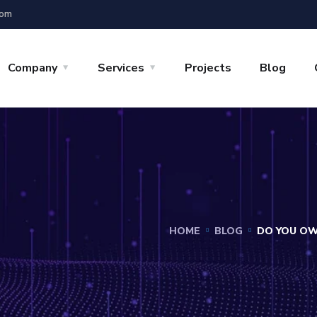
com
Company
Services
Projects
Blog
HOME
BLOG
DO YOU O