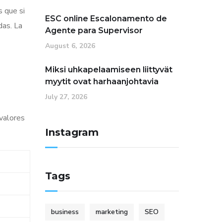
s que si
ESC online Escalonamento de
das. La
Agente para Supervisor
August 6, 2026
Miksi uhkapelaamiseen liittyvät
myytit ovat harhaanjohtavia
July 27, 2026
valores
Instagram
Tags
business
marketing
SEO