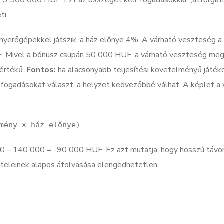
= 3 500 000 HUF. Ezt az összeget kell fogadásokkal „átforgatn
ti.
yerőgépekkel játszik, a ház előnye 4%. A várható veszteség a
F. Mivel a bónusz csupán 50 000 HUF, a várható veszteség meg
 értékű.
Fontos:
ha alacsonyabb teljesítési követelményű játéko
ogadásokat választ, a helyzet kedvezőbbé válhat. A képlet a 
mény × ház előnye)
0 – 140 000 = -90 000 HUF. Ez azt mutatja, hogy hosszú távo
ételeinek alapos átolvasása elengedhetetlen.