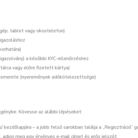
gép, tablet vagy okostelefon)
aigazoláshoz
korhatára)
 igazolvány) a későbbi KYC-ellenőrzéshez
árca vagy előre fizetett kártya)
 ismerete (nyeremények adókötelezettsége)
igénybe. Kövesse az alábbi lépéseket:
s/
kezdőlapjára – a jobb felső sarokban találja a „Regisztráció” 
, adjon meg egy érvényes e-mail címet és erős jelszót.