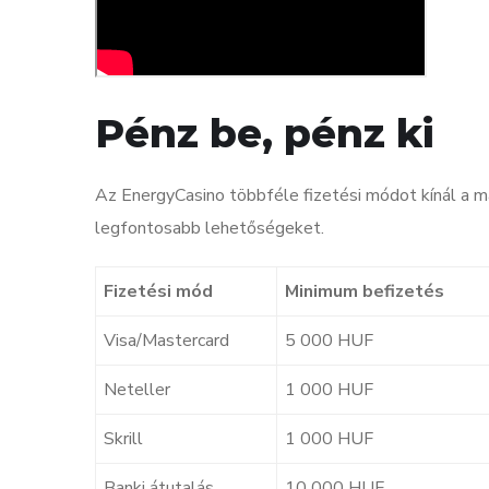
Pénz be, pénz ki
Az EnergyCasino többféle fizetési módot kínál a m
legfontosabb lehetőségeket.
Fizetési mód
Minimum befizetés
Visa/Mastercard
5 000 HUF
Neteller
1 000 HUF
Skrill
1 000 HUF
Banki átutalás
10 000 HUF