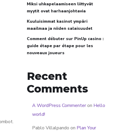
Miksi uhkapelaamiseen liittyvät
myytit ovat harhaanjohtavia
Kuuluisimmat kasinot ympäri
maailmaa ja niiden salaisuudet
Comment débuter sur PinUp casino :
guide étape par étape pour les
nouveaux joueurs
Recent
Comments
A WordPress Commenter
on
Hello
world!
gombot.
Pablo Villalpando
on
Plan Your