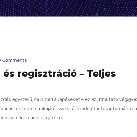
0 Comments
és regisztráció – Teljes
zdés egyszerű, ha ismeri a lépéseket – ez az útmutató végigve
y a bónuszok matematikájáról van szó, minden fontos információt 
ságosan elkezdhesse a játékot.