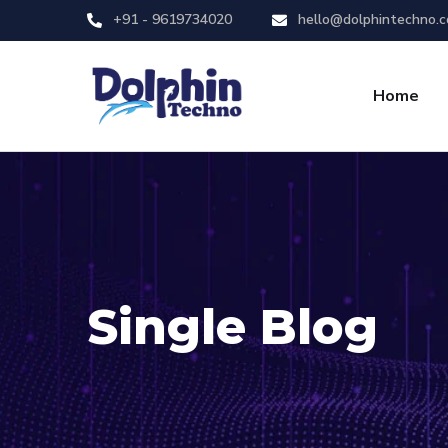
+91 - 9619734020
hello@dolphintechno.
Home
Single Blog