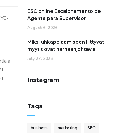
ESC online Escalonamento de
KYC-
Agente para Supervisor
August 6, 2026
Miksi uhkapelaamiseen liittyvät
myytit ovat harhaanjohtavia
July 27, 2026
tja a
át.
nt
Instagram
Tags
business
marketing
SEO