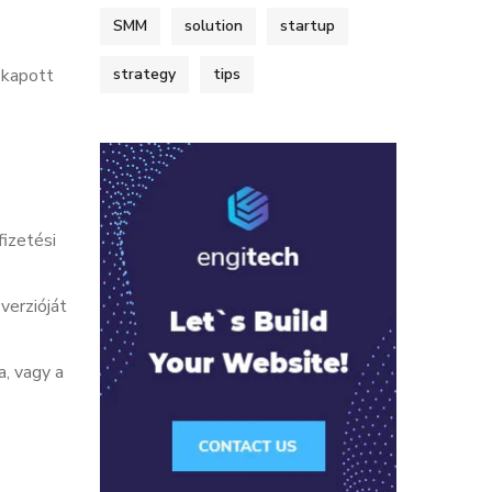
SMM
solution
startup
 kapott
strategy
tips
fizetési
verzióját
a, vagy a