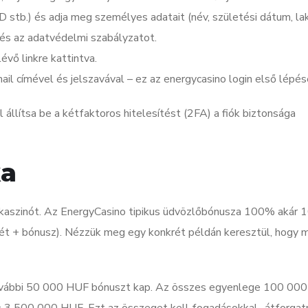
stb.) és adja meg személyes adatait (név, születési dátum, lak
 és az adatvédelmi szabályzatot.
évő linkre kattintva.
il címével és jelszavával – ez az energycasino login első lépés
 állítsa be a kétfaktoros hitelesítést (2FA) a fiók biztonsága
ka
y kaszinót. Az EnergyCasino tipikus üdvözlőbónusza 100% akár
ét + bónusz). Nézzük meg egy konkrét példán keresztül, hogy mi
további 50 000 HUF bónuszt kap. Az összes egyenlege 100 00