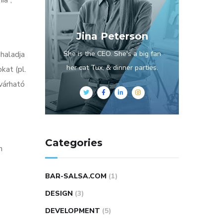
ia”,
Jina Peterson
haladja
She is the CEO. She's a big fan
her cat Tux, & dinner parties.
kat (pl.
várható
Categories
n
BAR-SALSA.COM
(1)
DESIGN
(3)
DEVELOPMENT
(5)