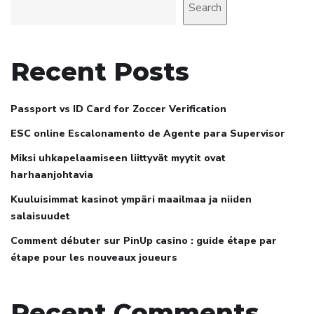
Search
Recent Posts
Passport vs ID Card for Zoccer Verification
ESC online Escalonamento de Agente para Supervisor
Miksi uhkapelaamiseen liittyvät myytit ovat
harhaanjohtavia
Kuuluisimmat kasinot ympäri maailmaa ja niiden
salaisuudet
Comment débuter sur PinUp casino : guide étape par
étape pour les nouveaux joueurs
Recent Comments