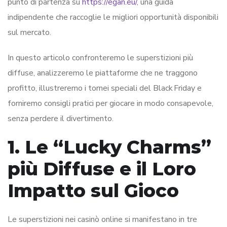
punto di partenza su
https://egan.eu/
, una guida
indipendente che raccoglie le migliori opportunità disponibili
sul mercato.
In questo articolo confronteremo le superstizioni più
diffuse, analizzeremo le piattaforme che ne traggono
profitto, illustreremo i tornei speciali del Black Friday e
forniremo consigli pratici per giocare in modo consapevole,
senza perdere il divertimento.
1. Le “Lucky Charms”
più Diffuse e il Loro
Impatto sul Gioco
Le superstizioni nei casinò online si manifestano in tre