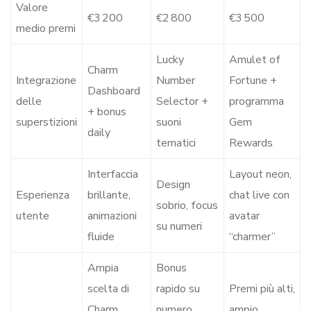
Valore
€3 200
€2 800
€3 500
medio premi
Lucky
Amulet of
Charm
Integrazione
Number
Fortune +
Dashboard
delle
Selector +
programma
+ bonus
superstizioni
suoni
Gem
daily
tematici
Rewards
Interfaccia
Layout neon,
Design
Esperienza
brillante,
chat live con
sobrio, focus
utente
animazioni
avatar
su numeri
fluide
“charmer”
Ampia
Bonus
scelta di
rapido su
Premi più alti,
Charm
numero
ampio