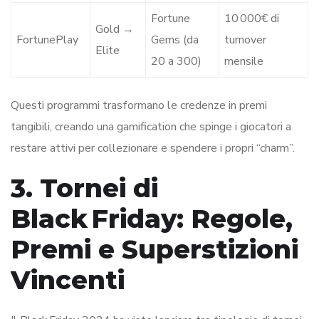
Fortune
10 000€ di
Gold →
FortunePlay
Gems (da
turnover
Elite
20 a 300)
mensile
Questi programmi trasformano le credenze in premi
tangibili, creando una gamification che spinge i giocatori a
restare attivi per collezionare e spendere i propri “charm”.
3. Tornei di
Black Friday: Regole,
Premi e Superstizioni
Vincenti