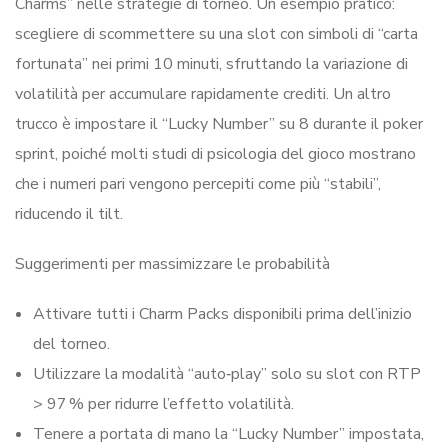
Charms” nelle strategie di torneo. Un esempio pratico:
scegliere di scommettere su una slot con simboli di “carta
fortunata” nei primi 10 minuti, sfruttando la variazione di
volatilità per accumulare rapidamente crediti. Un altro
trucco è impostare il “Lucky Number” su 8 durante il poker
sprint, poiché molti studi di psicologia del gioco mostrano
che i numeri pari vengono percepiti come più “stabili”,
riducendo il tilt.
Suggerimenti per massimizzare le probabilità
Attivare tutti i Charm Packs disponibili prima dell’inizio
del torneo.
Utilizzare la modalità “auto‑play” solo su slot con RTP
> 97 % per ridurre l’effetto volatilità.
Tenere a portata di mano la “Lucky Number” impostata,