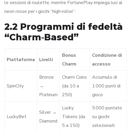
le sessioni di roulette, mentre FortunePlay impiega luci al
neon rosse per i giochi “high‑roller”.
2.2 Programmi di fedeltà
“Charm‑Based”
Bonus
Condizione di
Piattaforma
Livelli
Charm
accesso
Bronze
Charm Coins
Accumulo di
SpinCity
→
(da 10 a
1 000 punti di
Platinum
250)
gioco
Lucky
5 000 puntate
Silver →
LuckyBet
Tokens (da
su giochi
Diamond
5 a 150)
selezionati