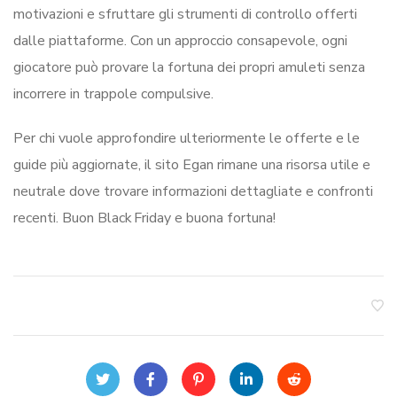
motivazioni e sfruttare gli strumenti di controllo offerti
dalle piattaforme. Con un approccio consapevole, ogni
giocatore può provare la fortuna dei propri amuleti senza
incorrere in trappole compulsive.
Per chi vuole approfondire ulteriormente le offerte e le
guide più aggiornate, il sito Egan rimane una risorsa utile e
neutrale dove trovare informazioni dettagliate e confronti
recenti. Buon Black Friday e buona fortuna!