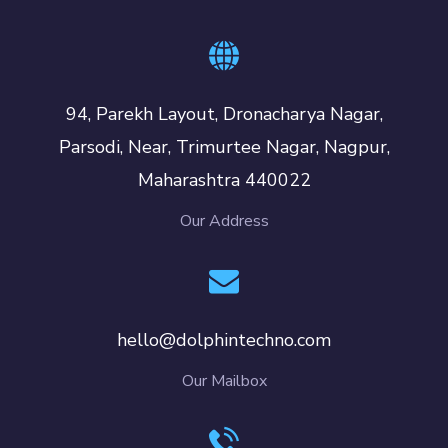
94, Parekh Layout, Dronacharya Nagar,
Parsodi, Near, Trimurtee Nagar, Nagpur,
Maharashtra 440022
Our Address
hello@dolphintechno.com
Our Mailbox