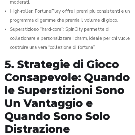
moderati.
High‑roller: FortunePlay offre i premi più consistenti e un
programma di gemme che premia il volume di gioco.
Superstizioso “hard‑core”: SpinCity permette di
collezionare e personalizzare i charm, ideale per chi vuole
costruire una vera “collezione di fortuna”.
5. Strategie di Gioco
Consapevole: Quando
le Superstizioni Sono
Un Vantaggio e
Quando Sono Solo
Distrazione