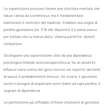
Le superstizioni possono fornire una struttura mentale che
riduce l’ansia da scommessa, ma è fondamentale
mantenere il controllo del bankroll. Stabilire una soglia di
perdita giornaliera (es. 5 % del deposito) è il primo passo
per evitare che la ricerca della “charma perfetta” diventi
compulsiva.
Distinguere una superstizione utile da una dipendenza
psicologica richiede autoconsapevolezza. Se un amuleto
influisce sulla scelta del gioco ma non sul rispetto dei limiti
di spesa, è probabilmente innocuo. Se, invece, il giocatore
sente il bisogno di acquistare nuovi charm ad ogni perdita, è
segnale di dipendenza.
Le piattaforme più affidabili offrono strumenti di gestione