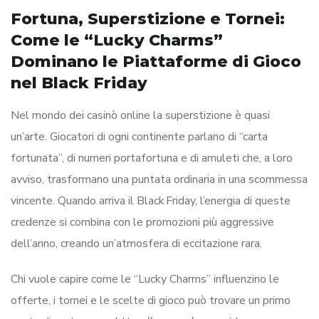
Fortuna, Superstizione e Tornei:
Come le “Lucky Charms”
Dominano le Piattaforme di Gioco
nel Black Friday
Nel mondo dei casinò online la superstizione è quasi
un’arte. Giocatori di ogni continente parlano di “carta
fortunata”, di numeri portafortuna e di amuleti che, a loro
avviso, trasformano una puntata ordinaria in una scommessa
vincente. Quando arriva il Black Friday, l’energia di queste
credenze si combina con le promozioni più aggressive
dell’anno, creando un’atmosfera di eccitazione rara.
Chi vuole capire come le “Lucky Charms” influenzino le
offerte, i tornei e le scelte di gioco può trovare un primo