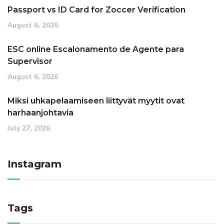
Passport vs ID Card for Zoccer Verification
August 6, 2026
ESC online Escalonamento de Agente para
Supervisor
August 6, 2026
Miksi uhkapelaamiseen liittyvät myytit ovat
harhaanjohtavia
July 27, 2026
Instagram
Tags