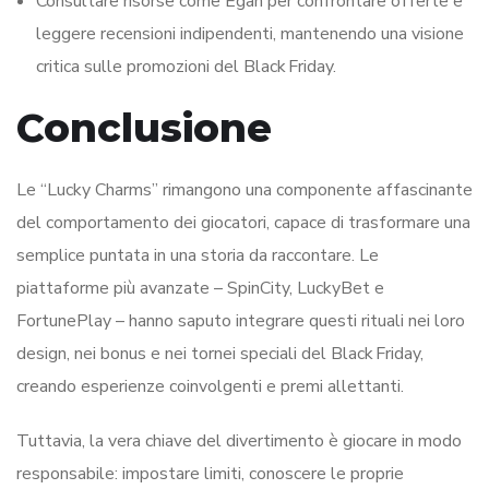
Consultare risorse come Egan per confrontare offerte e
leggere recensioni indipendenti, mantenendo una visione
critica sulle promozioni del Black Friday.
Conclusione
Le “Lucky Charms” rimangono una componente affascinante
del comportamento dei giocatori, capace di trasformare una
semplice puntata in una storia da raccontare. Le
piattaforme più avanzate – SpinCity, LuckyBet e
FortunePlay – hanno saputo integrare questi rituali nei loro
design, nei bonus e nei tornei speciali del Black Friday,
creando esperienze coinvolgenti e premi allettanti.
Tuttavia, la vera chiave del divertimento è giocare in modo
responsabile: impostare limiti, conoscere le proprie