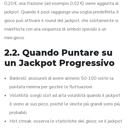
0,20 €, una frazione (ad esempio 0,02 €) viene aggiunta al
jackpot. Quando il pool raggiunge una soglia predefinita, il
gioco può attivare il round del jackpot, che solitamente si
manifesta con una sequenza di simboli speciali o un
mini‑gioco.
2.2. Quando Puntare su
un Jackpot Progressivo
Bankroll: assicurati di avere almeno 50‑100 volte la
puntata minima per gestire le fluttuazioni.
Volatilità: scegli slot ad alta volatilità quando il jackpot
è vicino al suo picco, poiché le vincite più grandi sono più
probabili.
Hot streak: osserva le statistiche del gioco; se il jackpot