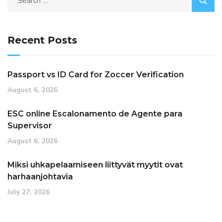
Recent Posts
Passport vs ID Card for Zoccer Verification
August 6, 2026
ESC online Escalonamento de Agente para
Supervisor
August 6, 2026
Miksi uhkapelaamiseen liittyvät myytit ovat
harhaanjohtavia
July 27, 2026