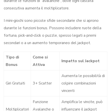
durante le funzioni di “avalanche”, dove ogni cascata
consecutiva aumenta il moltiplicatore.
I mini‑giochi sono piccole sfide secondarie che si aprono
durante le funzioni bonus. Possono includere ruote della
fortuna, pick‑and‑click o puzzle, spesso legati a premi
secondari o a un aumento temporaneo del jackpot.
Tipo di
Come si
Impatto sul Jackpot
Bonus
Attiva
Aumenta le possibilità di
Giri Gratuiti
3+ Scatter
colpire combinazioni
vincenti
Funzione
Amplifica le vincite, può
Moltiplicatori
Avalanche o
influenzare il jackpot