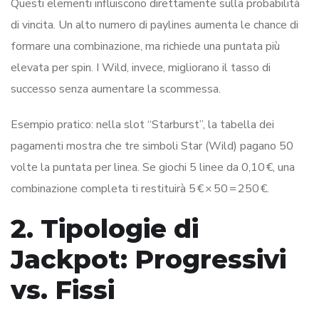
Questi elementi influiscono direttamente sulla probabilità
di vincita. Un alto numero di paylines aumenta le chance di
formare una combinazione, ma richiede una puntata più
elevata per spin. I Wild, invece, migliorano il tasso di
successo senza aumentare la scommessa.
Esempio pratico: nella slot “Starburst”, la tabella dei
pagamenti mostra che tre simboli Star (Wild) pagano 50
volte la puntata per linea. Se giochi 5 linee da 0,10 €, una
combinazione completa ti restituirà 5 € × 50 = 250 €.
2. Tipologie di
Jackpot: Progressivi
vs. Fissi