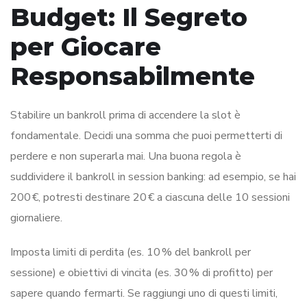
Budget: Il Segreto
per Giocare
Responsabilmente
Stabilire un bankroll prima di accendere la slot è
fondamentale. Decidi una somma che puoi permetterti di
perdere e non superarla mai. Una buona regola è
suddividere il bankroll in session banking: ad esempio, se hai
200 €, potresti destinare 20 € a ciascuna delle 10 sessioni
giornaliere.
Imposta limiti di perdita (es. 10 % del bankroll per
sessione) e obiettivi di vincita (es. 30 % di profitto) per
sapere quando fermarti. Se raggiungi uno di questi limiti,