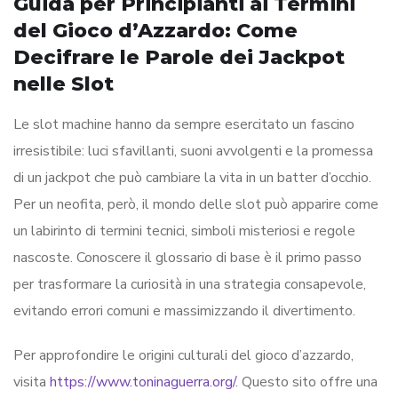
Guida per Principianti ai Termini
del Gioco d’Azzardo: Come
Decifrare le Parole dei Jackpot
nelle Slot
Le slot machine hanno da sempre esercitato un fascino
irresistibile: luci sfavillanti, suoni avvolgenti e la promessa
di un jackpot che può cambiare la vita in un batter d’occhio.
Per un neofita, però, il mondo delle slot può apparire come
un labirinto di termini tecnici, simboli misteriosi e regole
nascoste. Conoscere il glossario di base è il primo passo
per trasformare la curiosità in una strategia consapevole,
evitando errori comuni e massimizzando il divertimento.
Per approfondire le origini culturali del gioco d’azzardo,
visita
https://www.toninaguerra.org/
. Questo sito offre una