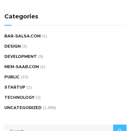
Categories
BAR-SALSA.COM
(1)
DESIGN
(3)
DEVELOPMENT
(5)
MEM-SAAB.COM
(1)
PUBLIC
(32)
STARTUP
(1)
TECHNOLOGY
(3)
UNCATEGORIZED
(1,986)