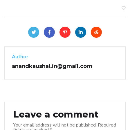
Author
anandkaushal.in@gmail.com
Leave a comment
Your email address will not be published.
Required
fields are marked
*