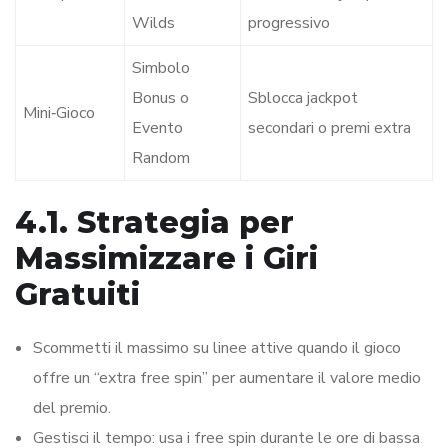
Wilds
progressivo
Simbolo
Bonus o
Sblocca jackpot
Mini‑Gioco
Evento
secondari o premi extra
Random
4.1. Strategia per
Massimizzare i Giri
Gratuiti
Scommetti il massimo su linee attive quando il gioco
offre un “extra free spin” per aumentare il valore medio
del premio.
Gestisci il tempo: usa i free spin durante le ore di bassa