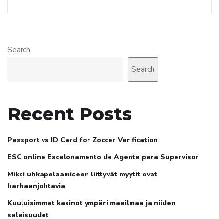
Search
Search
Recent Posts
Passport vs ID Card for Zoccer Verification
ESC online Escalonamento de Agente para Supervisor
Miksi uhkapelaamiseen liittyvät myytit ovat
harhaanjohtavia
Kuuluisimmat kasinot ympäri maailmaa ja niiden
salaisuudet