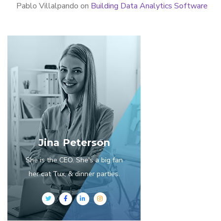
Pablo Villalpando
on
Building Data Analytics Software
Jina Peterson
She is the CEO. She's a big fan
her cat Tux, & dinner parties.