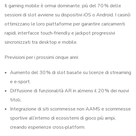
Il gaming mobile è ormai dominante: più del 70 % delle
sessioni di slot avviene su dispositivi iOS o Android. I casinò
ottimizzano le loro piattaforme per garantire caricamenti
rapidi, interfacce touch‑friendly e jackpot progressivi
sincronizzati tra desktop e mobile.
Previsioni per i prossimi cinque anni:
Aumento del 30 % di slot basate su licenze di streaming
e e‑sport.
Diffusione di funzionalità AR in almeno il 20 % dei nuovi
titoli.
Integrazione di siti scommesse non AAMS e scommesse
sportive all’interno di ecosistemi di gioco più ampi,
creando esperienze cross‑platform.