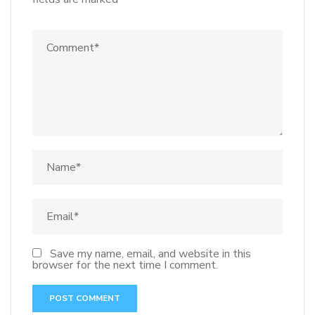
Save my name, email, and website in this
browser for the next time I comment.