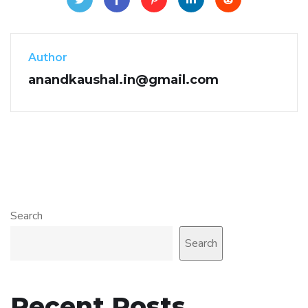
Author
anandkaushal.in@gmail.com
Search
Search
Recent Posts