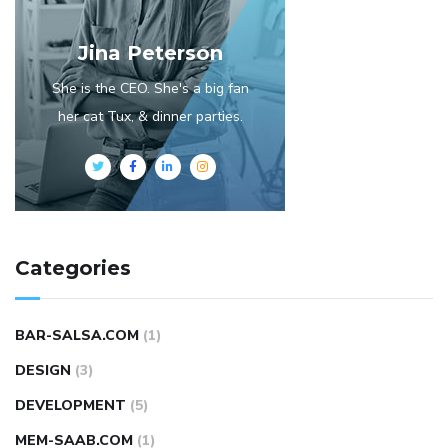
Jina Peterson
She is the CEO. She's a big fan
her cat Tux, & dinner parties.
Categories
BAR-SALSA.COM
(1)
DESIGN
(3)
DEVELOPMENT
(5)
MEM-SAAB.COM
(1)