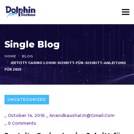
Single Blog
HOME
BLOG
JEETCITY CASINO LOGIN: SCHRITT-FÜR-SCHRITT-ANLEITUNG
FÜR 2025
UNCATEGORIZED
_
October 14, 2016
_
Anandkaushal.in@gmail.com
_
0 Comments