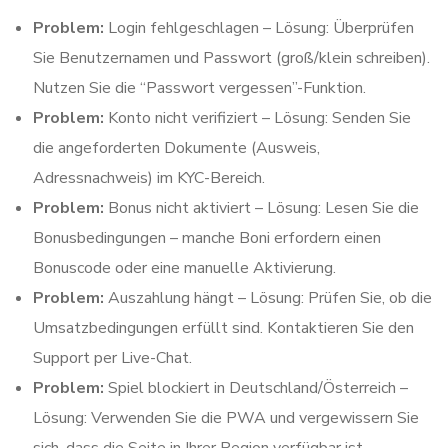
Problem:
Login fehlgeschlagen – Lösung: Überprüfen
Sie Benutzernamen und Passwort (groß/klein schreiben).
Nutzen Sie die “Passwort vergessen”-Funktion.
Problem:
Konto nicht verifiziert – Lösung: Senden Sie
die angeforderten Dokumente (Ausweis,
Adressnachweis) im KYC-Bereich.
Problem:
Bonus nicht aktiviert – Lösung: Lesen Sie die
Bonusbedingungen – manche Boni erfordern einen
Bonuscode oder eine manuelle Aktivierung.
Problem:
Auszahlung hängt – Lösung: Prüfen Sie, ob die
Umsatzbedingungen erfüllt sind. Kontaktieren Sie den
Support per Live-Chat.
Problem:
Spiel blockiert in Deutschland/Österreich –
Lösung: Verwenden Sie die PWA und vergewissern Sie