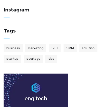
Instagram
Tags
business
marketing
SEO
SMM
solution
startup
strategy
tips