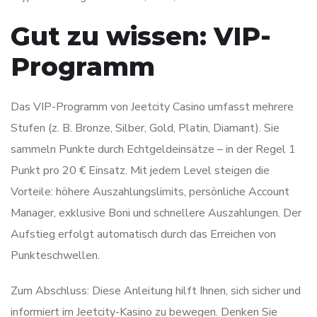
Gut zu wissen: VIP-
Programm
Das VIP-Programm von Jeetcity Casino umfasst mehrere
Stufen (z. B. Bronze, Silber, Gold, Platin, Diamant). Sie
sammeln Punkte durch Echtgeldeinsätze – in der Regel 1
Punkt pro 20 € Einsatz. Mit jedem Level steigen die
Vorteile: höhere Auszahlungslimits, persönliche Account
Manager, exklusive Boni und schnellere Auszahlungen. Der
Aufstieg erfolgt automatisch durch das Erreichen von
Punkteschwellen.
Zum Abschluss: Diese Anleitung hilft Ihnen, sich sicher und
informiert im Jeetcity-Kasino zu bewegen. Denken Sie