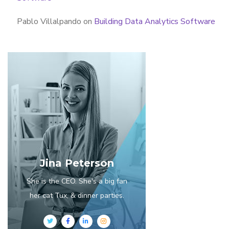
Pablo Villalpando
on
Building Data Analytics Software
Jina Peterson
She is the CEO. She's a big fan
her cat Tux, & dinner parties.