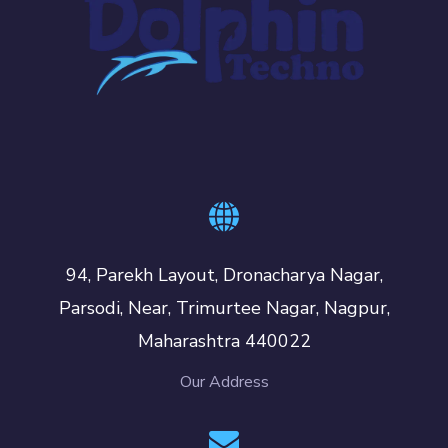
94, Parekh Layout, Dronacharya Nagar,
Parsodi, Near, Trimurtee Nagar, Nagpur,
Maharashtra 440022
Our Address