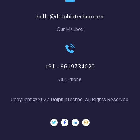
hello@dolphintechno.com
Our Mailbox
+91 - 9619734020
Our Phone
Copyright © 2022 DolphinTechno. All Rights Reserved.