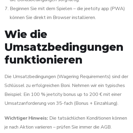
Beginnen Sie mit dem Spielen – die jeetcity app (PWA)
können Sie direkt im Browser installieren.
Wie die
Umsatzbedingungen
funktionieren
Die Umsatzbedingungen (Wagering Requirements) sind der
Schlüssel zu erfolgreichen Boni. Nehmen wir ein typisches
Beispiel: Ein 100 % jeetcity bonus up to 200 € mit einer
Umsatzanforderung von 35-fach (Bonus + Einzahlung).
Wichtiger Hinweis:
Die tatsächlichen Konditionen können
je nach Aktion variieren – prüfen Sie immer die AGB.