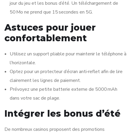
jour du jeu et les bonus d’été. Un téléchargement de
50 Mo ne prend que 15 secondes en 5G.
Astuces pour jouer
confortablement
Utilisez un support pliable pour maintenir le téléphone à
l’horizontale.
Optez pour un protecteur d’écran anti‑reflet afin de lire
clairement les lignes de paiement.
Prévoyez une petite batterie externe de 5000 mAh
dans votre sac de plage.
Intégrer les bonus d’été
De nombreux casinos proposent des promotions