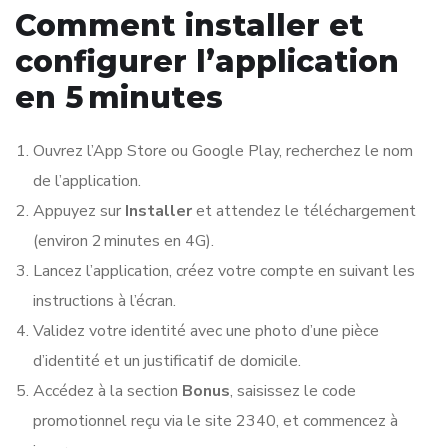
Comment installer et
configurer l’application
en 5 minutes
Ouvrez l’App Store ou Google Play, recherchez le nom
de l’application.
Appuyez sur
Installer
et attendez le téléchargement
(environ 2 minutes en 4G).
Lancez l’application, créez votre compte en suivant les
instructions à l’écran.
Validez votre identité avec une photo d’une pièce
d’identité et un justificatif de domicile.
Accédez à la section
Bonus
, saisissez le code
promotionnel reçu via le site 2340, et commencez à