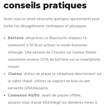
conseils pratiques
Jouer sous le soleil nécessite quelques ajustements pour
éviter les désagréments techniques et physiques.
Batterie
: désactivez le Bluetooth, réduisez la
luminosité à 50 % et activez le mode économie
d’énergie. Une session de 2 heures sur Sunrise Riches
consomme environ 10 % de batterie sur un smartphone
moyen.
Chaleur
: évitez de placer le téléphone directement sur
le sable chaud ; utilisez un support en bois ou une
serviette réfléchissante.
Connexion 4G/5G
: avant de passer offline,
assurez‑vous d’avoir téléchargé les dernières mises à