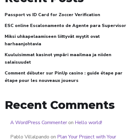
Passport vs ID Card for Zoccer Verification
ESC online Escalonamento de Agente para Supervisor
Miksi uhkapelaamiseen liittyvät myytit ovat
harhaanjohtavia
Kuuluisimmat kasinot ympäri maailmaa ja niiden
salaisuudet
Comment débuter sur PinUp casino : guide étape par
étape pour les nouveaux joueurs
Recent Comments
A WordPress Commenter
on
Hello world!
Pablo Villalpando
on
Plan Your Project with Your