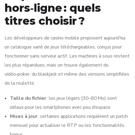
hors‑ligne : quels
titres choisir ?
Les développeurs de casino mobile proposent aujourd’hui
un catalogue varié de jeux téléchargeables, conçus pour
fonctionner sans serveur actif. Les machines à sous restent
les plus répandues, mais on trouve également du
vidéo‑poker, du blackjack et même des versions simplifiées
de la roulette.
Taille du fichier
: les jeux légers (30–80 Mo) sont
idéaux pour les smartphones avec peu d’espace.
Mises à jour
: certaines applications requièrent un patch
mensuel pour actualiser le RTP ou les fonctionnalités
bonus.