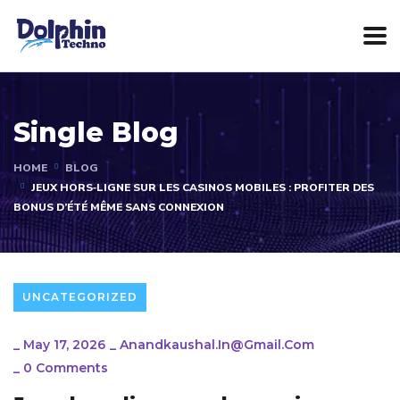
Single Blog
HOME
BLOG
JEUX HORS‑LIGNE SUR LES CASINOS MOBILES : PROFITER DES
BONUS D’ÉTÉ MÊME SANS CONNEXION
UNCATEGORIZED
_
May 17, 2026
_
Anandkaushal.in@gmail.com
_
0 Comments