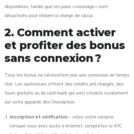
disponibles, tandis que les paris « voisinage » sont
désactivés pour réduire la charge de calcul.
2. Comment activer
et profiter des bonus
sans connexion ?
Tous les bonus ne nécessitent pas une connexion en temps
réel. Les opérateurs offrent des crédits pré‑chargés, des
tours gratuits ou du cash‑back qui sont stockés localement
sur votre appareil dès l’inscription.
Inscription et vérification
– créez votre compte
lorsque vous avez accès à Internet, complétez le KYC