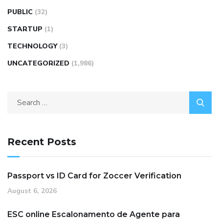
PUBLIC
(32)
STARTUP
(1)
TECHNOLOGY
(3)
UNCATEGORIZED
(1,986)
Recent Posts
Passport vs ID Card for Zoccer Verification
August 6, 2026
ESC online Escalonamento de Agente para