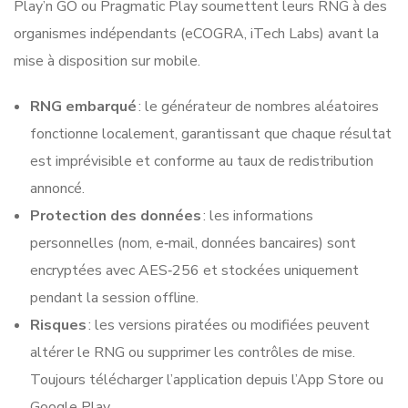
Play’n GO ou Pragmatic Play soumettent leurs RNG à des
organismes indépendants (eCOGRA, iTech Labs) avant la
mise à disposition sur mobile.
RNG embarqué
: le générateur de nombres aléatoires
fonctionne localement, garantissant que chaque résultat
est imprévisible et conforme au taux de redistribution
annoncé.
Protection des données
: les informations
personnelles (nom, e‑mail, données bancaires) sont
encryptées avec AES‑256 et stockées uniquement
pendant la session offline.
Risques
: les versions piratées ou modifiées peuvent
altérer le RNG ou supprimer les contrôles de mise.
Toujours télécharger l’application depuis l’App Store ou
Google Play.