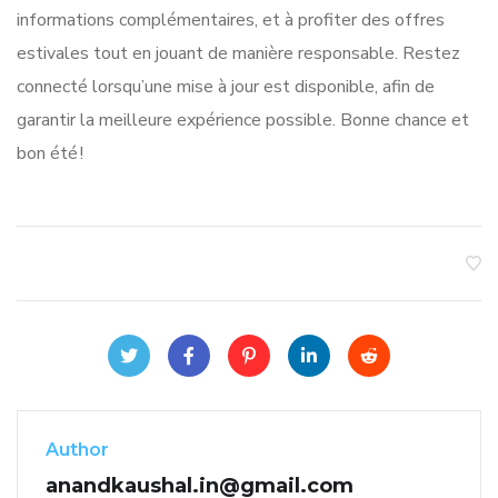
informations complémentaires, et à profiter des offres
estivales tout en jouant de manière responsable. Restez
connecté lorsqu’une mise à jour est disponible, afin de
garantir la meilleure expérience possible. Bonne chance et
bon été !
Author
anandkaushal.in@gmail.com