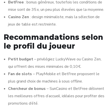
BetFree
: bonus généreux, toutefois les conditions de
mise sont de 35 x, un peu plus élevées que la moyenne.
Casino Zen
: design minimaliste, mais la sélection de
jeux de table est restreinte.
Recommandations selon
le profil du joueur
Petit budget
– privilégiez LuckyWave ou Casino Zen,
qui offrent des mises minimales de 0,10 €.
Fan de slots
– PlayMobile et BetFree proposent le
plus grand choix de machines à sous offline.
Chercheur de bonus
– SunCasino et BetFree délivrent
les meilleures offres d’accueil, idéales pour profiter des
promotions d’été.