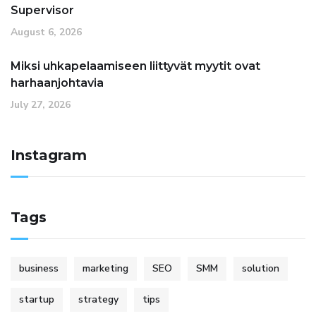
Supervisor
August 6, 2026
Miksi uhkapelaamiseen liittyvät myytit ovat
harhaanjohtavia
July 27, 2026
Instagram
Tags
business
marketing
SEO
SMM
solution
startup
strategy
tips