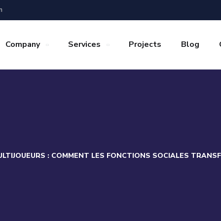
m
Company
Services
Projects
Blog
MULTIJOUEURS : COMMENT LES FONCTIONS SOCIALES TRAN