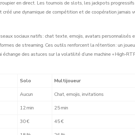
upier en direct. Les tournois de slots, les jackpots progressifs
 ont créé une dynamique de compétition et de coopération jamais 
seaux sociaux natifs : chat texte, emojis, avatars personnalisés
formes de streaming. Ces outils renforcent la rétention : un joueu
qui échange des astuces sur la volatilité d’une machine « High‑RTP
Solo
Multijoueur
Aucun
Chat, emojis, invitations
12 min
25 min
30 €
45 €