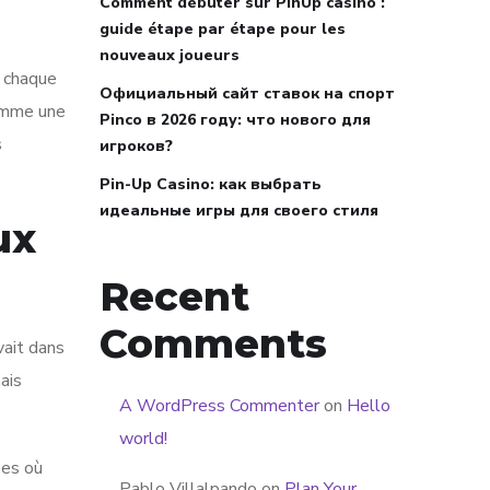
Comment débuter sur PinUp casino :
guide étape par étape pour les
nouveaux joueurs
u chaque
Официальный сайт ставок на спорт
comme une
Pinco в 2026 году: что нового для
s
игроков?
Pin-Up Casino: как выбрать
идеальные игры для своего стиля
ux
Recent
Comments
vait dans
ais
A WordPress Commenter
on
Hello
world!
ées où
Pablo Villalpando
on
Plan Your