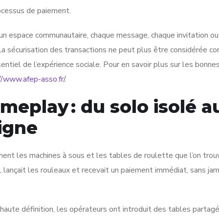
rocessus de paiement.
à un espace communautaire, chaque message, chaque invitation o
 La sécurisation des transactions ne peut plus être considérée 
tiel de l’expérience sociale. Pour en savoir plus sur les bonne
//www.afep-asso.fr/
.
ameplay : du solo isolé a
igne
ment les machines à sous et les tables de roulette que l’on trou
e, lançait les rouleaux et recevait un paiement immédiat, sans jam
aute définition, les opérateurs ont introduit des tables partag