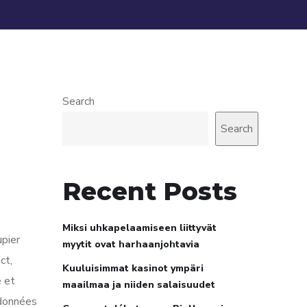
Search
Search
Recent Posts
Miksi uhkapelaamiseen liittyvät
upier
myytit ovat harhaanjohtavia
ct,
Kuuluisimmat kasinot ympäri
e et
maailmaa ja niiden salaisuudet
 données