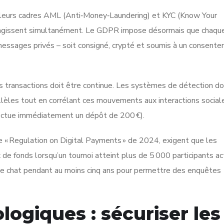
leurs cadres AML (Anti‑Money‑Laundering) et KYC (Know Your
eragissent simultanément. Le GDPR impose désormais que chaqu
essages privés – soit consigné, crypté et soumis à un consent
es transactions doit être continue. Les systèmes de détection do
llèles tout en corrélant ces mouvements aux interactions social
 effectue immédiatement un dépôt de 200 €).
 « Regulation on Digital Payments » de 2024, exigent que les
de fonds lorsqu’un tournoi atteint plus de 5 000 participants act
e chat pendant au moins cinq ans pour permettre des enquêtes
logiques : sécuriser les