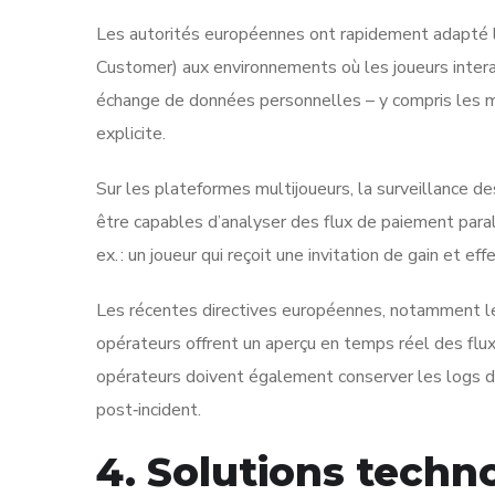
Les autorités européennes ont rapidement adapté 
Customer) aux environnements où les joueurs int
échange de données personnelles – y compris les m
explicite.
Sur les plateformes multijoueurs, la surveillance d
être capables d’analyser des flux de paiement para
ex. : un joueur qui reçoit une invitation de gain et
Les récentes directives européennes, notamment le
opérateurs offrent un aperçu en temps réel des flux 
opérateurs doivent également conserver les logs d
post‑incident.
4. Solutions techno