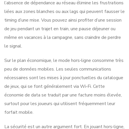
l’absence de dépendance au réseau élimine les frustrations
liées aux zones blanches ou aux lags qui peuvent fausser le
timing d’une mise. Vous pouvez ainsi profiter d’une session
de jeu pendant un trajet en train, une pause déjeuner ou
même en vacances à la campagne, sans craindre de perdre
le signal.
Sur le plan économique, le mode hors‑ligne consomme très
peu de données mobiles. Les seules communications
nécessaires sont les mises à jour ponctuelles du catalogue
de jeux, qui se font généralement via Wi‑Fi. Cette
économie de data se traduit par une facture moins élevée,
surtout pour les joueurs qui utilisent fréquemment leur
forfait mobile.
La sécurité est un autre argument fort. En jouant hors‑ligne,