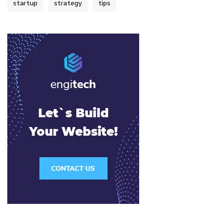
startup
strategy
tips