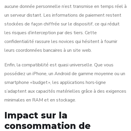
aucune donnée personnelle n’est transmise en temps réel à
un serveur distant. Les informations de paiement restent
stockées de façon chiffrée sur le dispositif, ce qui réduit
les risques d’interception par des tiers. Cette
confidentialité rassure les novices qui hésitent à fournir
leurs coordonnées bancaires à un site web.
Enfin, la compatibilité est quasi universelle. Que vous
possédiez un iPhone, un Android de gamme moyenne ou un
smartphone « budget », les applications hors‑ligne
s’adaptent aux capacités matérielles grâce à des exigences
minimales en RAM et en stockage.
Impact sur la
consommation de