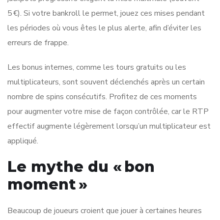
5 €). Si votre bankroll le permet, jouez ces mises pendant
les périodes où vous êtes le plus alerte, afin d’éviter les
erreurs de frappe.
Les bonus internes, comme les tours gratuits ou les
multiplicateurs, sont souvent déclenchés après un certain
nombre de spins consécutifs. Profitez de ces moments
pour augmenter votre mise de façon contrôlée, car le RTP
effectif augmente légèrement lorsqu’un multiplicateur est
appliqué.
Le mythe du « bon
moment »
Beaucoup de joueurs croient que jouer à certaines heures