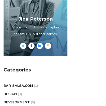
Jina Peterson
She is the CEO. She's a big fan
her cat Tux, & dinner parties.
Categories
BAR-SALSA.COM
(1)
DESIGN
(3)
DEVELOPMENT
(5)