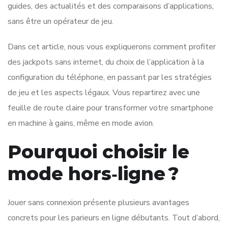
guides, des actualités et des comparaisons d’applications,
sans être un opérateur de jeu.
Dans cet article, nous vous expliquerons comment profiter
des jackpots sans internet, du choix de l’application à la
configuration du téléphone, en passant par les stratégies
de jeu et les aspects légaux. Vous repartirez avec une
feuille de route claire pour transformer votre smartphone
en machine à gains, même en mode avion.
Pourquoi choisir le
mode hors‑ligne ?
Jouer sans connexion présente plusieurs avantages
concrets pour les parieurs en ligne débutants. Tout d’abord,