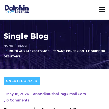
Single Blog
HOME
BLOG
JOUER AUX JACKPOTS MOBILES SANS CONNEXION : LE GUIDE DU
DÉBUTANT
UNCATEGORIZED
_
May 16, 2026
_
Anandkaushal.in@gmail.com
_
0 Comments