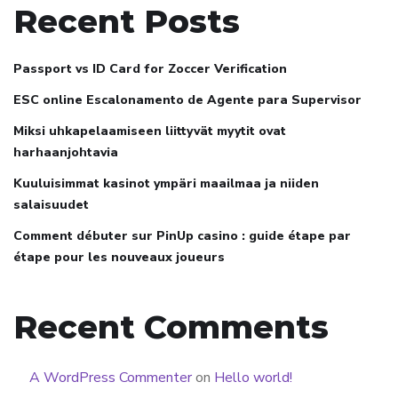
Recent Posts
Passport vs ID Card for Zoccer Verification
ESC online Escalonamento de Agente para Supervisor
Miksi uhkapelaamiseen liittyvät myytit ovat
harhaanjohtavia
Kuuluisimmat kasinot ympäri maailmaa ja niiden
salaisuudet
Comment débuter sur PinUp casino : guide étape par
étape pour les nouveaux joueurs
Recent Comments
A WordPress Commenter
on
Hello world!