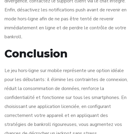
divergence, contactez le support client via le chat intégré.
Enfin, désactivez les notifications push avant de revenir en
mode hors‑ligne afin de ne pas être tenté de revenir
immédiatement en ligne et de perdre le contrôle de votre
bankroll.
Conclusion
Le jeu hors‑ligne sur mobile représente une option idéale
pour les débutants : il élimine les contraintes de connexion,
réduit la consommation de données, renforce la
confidentialité et fonctionne sur tous les smartphones. En
choisissant une application licenciée, en configurant
correctement votre appareil et en appliquant des
stratégies de bankroll rigoureuses, vous augmentez vos
chances de décrocher un jackpot sans stress.