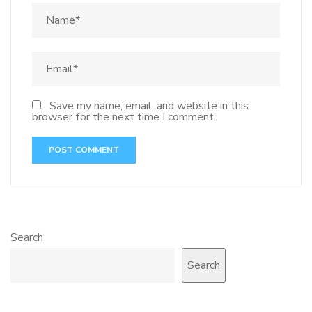
Save my name, email, and website in this
browser for the next time I comment.
Search
Search