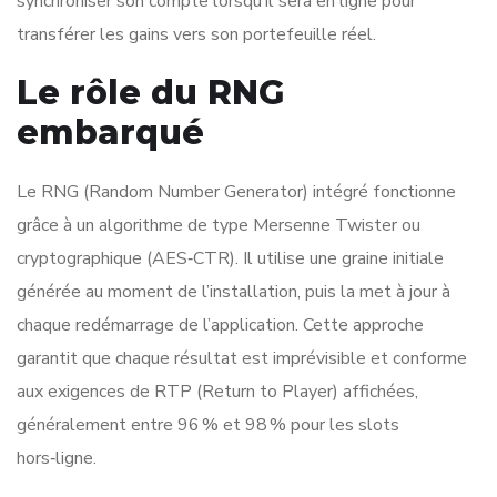
synchroniser son compte lorsqu’il sera en ligne pour
transférer les gains vers son portefeuille réel.
Le rôle du RNG
embarqué
Le RNG (Random Number Generator) intégré fonctionne
grâce à un algorithme de type Mersenne Twister ou
cryptographique (AES‑CTR). Il utilise une graine initiale
générée au moment de l’installation, puis la met à jour à
chaque redémarrage de l’application. Cette approche
garantit que chaque résultat est imprévisible et conforme
aux exigences de RTP (Return to Player) affichées,
généralement entre 96 % et 98 % pour les slots
hors‑ligne.