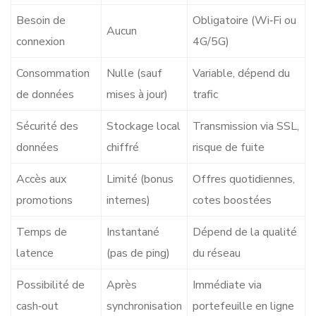
Besoin de
Obligatoire (Wi‑Fi ou
Aucun
connexion
4G/5G)
Consommation
Nulle (sauf
Variable, dépend du
de données
mises à jour)
trafic
Sécurité des
Stockage local
Transmission via SSL,
données
chiffré
risque de fuite
Accès aux
Limité (bonus
Offres quotidiennes,
promotions
internes)
cotes boostées
Temps de
Instantané
Dépend de la qualité
latence
(pas de ping)
du réseau
Possibilité de
Après
Immédiate via
cash‑out
synchronisation
portefeuille en ligne