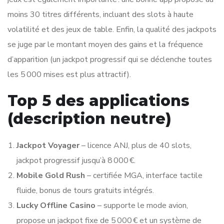
moins 30 titres différents, incluant des slots à haute
volatilité et des jeux de table. Enfin, la qualité des jackpots
se juge par le montant moyen des gains et la fréquence
d’apparition (un jackpot progressif qui se déclenche toutes
les 5 000 mises est plus attractif).
Top 5 des applications
(description neutre)
Jackpot Voyager
– licence ANJ, plus de 40 slots,
jackpot progressif jusqu’à 8 000 €.
Mobile Gold Rush
– certifiée MGA, interface tactile
fluide, bonus de tours gratuits intégrés.
Lucky Offline Casino
– supporte le mode avion,
propose un jackpot fixe de 5 000 € et un système de