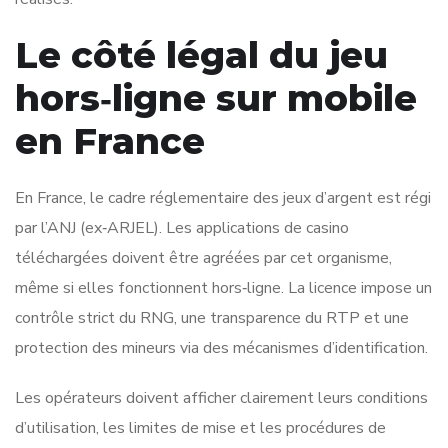
Le côté légal du jeu
hors‑ligne sur mobile
en France
En France, le cadre réglementaire des jeux d’argent est régi
par l’ANJ (ex‑ARJEL). Les applications de casino
téléchargées doivent être agréées par cet organisme,
même si elles fonctionnent hors‑ligne. La licence impose un
contrôle strict du RNG, une transparence du RTP et une
protection des mineurs via des mécanismes d’identification.
Les opérateurs doivent afficher clairement leurs conditions
d’utilisation, les limites de mise et les procédures de