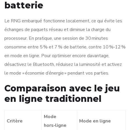
batterie
Le RNG embarqué fonctionne localement, ce qui évite les
échanges de paquets réseau et diminue la charge du
processeur. En pratique, une session de 30 minutes
consomme entre 5 % et 7 % de batterie, contre 10 %‑12 %
en mode en ligne. Pour optimiser encore davantage,
désactivez le Bluetooth, réduisez la luminosité et activez
le mode « économie d’énergie » pendant vos parties.
Comparaison avec le jeu
en ligne traditionnel
Mode
Critère
Mode en ligne
hors‑ligne