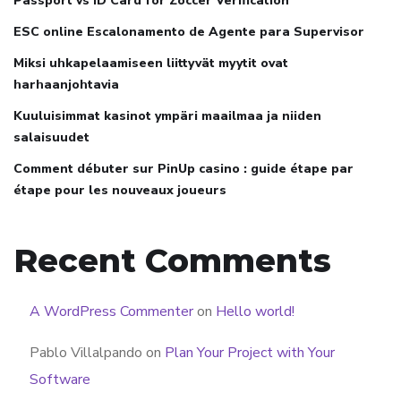
Passport vs ID Card for Zoccer Verification
ESC online Escalonamento de Agente para Supervisor
Miksi uhkapelaamiseen liittyvät myytit ovat
harhaanjohtavia
Kuuluisimmat kasinot ympäri maailmaa ja niiden
salaisuudet
Comment débuter sur PinUp casino : guide étape par
étape pour les nouveaux joueurs
Recent Comments
A WordPress Commenter
on
Hello world!
Pablo Villalpando
on
Plan Your Project with Your
Software