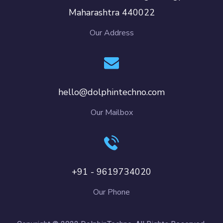
Maharashtra 440022
Our Address
hello@dolphintechno.com
Our Mailbox
+91 - 9619734020
Our Phone