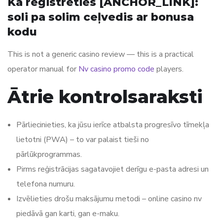
Kā reģistrēties [ANCHOR_LINK]:
soli pa solim ceļvedis ar bonusa
kodu
This is not a generic casino review — this is a practical
operator manual for
Nv casino promo code
players.
Ātrie kontrolsaraksti
Pārliecinieties, ka jūsu ierīce atbalsta progresīvo tīmekļa
lietotni (PWA) – to var palaist tieši no
pārlūkprogrammas.
Pirms reģistrācijas sagatavojiet derīgu e-pasta adresi un
telefona numuru.
Izvēlieties drošu maksājumu metodi – online casino nv
piedāvā gan karti, gan e-maku.