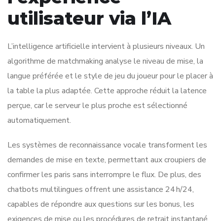
utilisateur via l’IA
L’intelligence artificielle intervient à plusieurs niveaux. Un
algorithme de matchmaking analyse le niveau de mise, la
langue préférée et le style de jeu du joueur pour le placer à
la table la plus adaptée. Cette approche réduit la latence
perçue, car le serveur le plus proche est sélectionné
automatiquement.
Les systèmes de reconnaissance vocale transforment les
demandes de mise en texte, permettant aux croupiers de
confirmer les paris sans interrompre le flux. De plus, des
chatbots multilingues offrent une assistance 24 h/24,
capables de répondre aux questions sur les bonus, les
exigences de mise ou les procédures de retrait instantané.