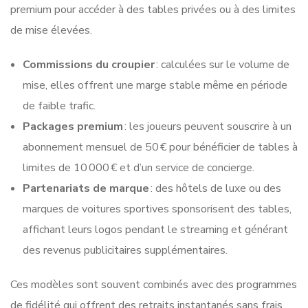
premium pour accéder à des tables privées ou à des limites
de mise élevées.
Commissions du croupier
: calculées sur le volume de
mise, elles offrent une marge stable même en période
de faible trafic.
Packages premium
: les joueurs peuvent souscrire à un
abonnement mensuel de 50 € pour bénéficier de tables à
limites de 10 000 € et d’un service de concierge.
Partenariats de marque
: des hôtels de luxe ou des
marques de voitures sportives sponsorisent des tables,
affichant leurs logos pendant le streaming et générant
des revenus publicitaires supplémentaires.
Ces modèles sont souvent combinés avec des programmes
de fidélité qui offrent des retraits instantanés sans frais