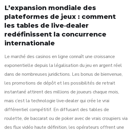
L’expansion mondiale des
plateformes de jeux : comment
les tables de live‑dealer
redéfinissent la concurrence
internationale
Le marché des casinos en ligne connaît une croissance
exponentielle depuis la légalisation du jeu en argent réel
dans de nombreuses juridictions. Les bonus de bienvenue,
les promotions de dépôt et les possibilités de retrait
instantané attirent des millions de joueurs chaque mois,
mais c’est la technologie live‑dealer qui crée le vrai
différentiel compétitif. En diffusant des tables de
roulette, de baccarat ou de poker avec de vrais croupiers via
des flux vidéo haute définition, les opérateurs offrent une