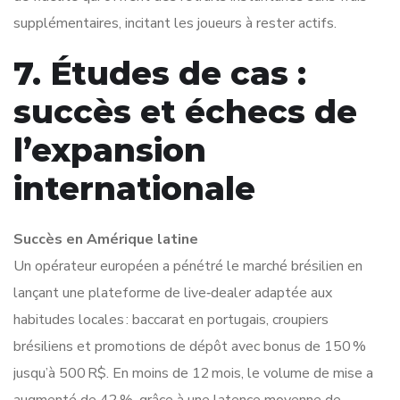
supplémentaires, incitant les joueurs à rester actifs.
7. Études de cas :
succès et échecs de
l’expansion
internationale
Succès en Amérique latine
Un opérateur européen a pénétré le marché brésilien en
lançant une plateforme de live‑dealer adaptée aux
habitudes locales : baccarat en portugais, croupiers
brésiliens et promotions de dépôt avec bonus de 150 %
jusqu’à 500 R$. En moins de 12 mois, le volume de mise a