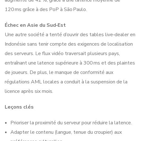
augmenté de 42 %, grâce à une latence moyenne de
120 ms grâce à des PoP à São Paulo.
Échec en Asie du Sud‑Est
Une autre société a tenté d’ouvrir des tables live‑dealer en
Indonésie sans tenir compte des exigences de localisation
des serveurs. Le flux vidéo traversait plusieurs pays,
entraînant une latence supérieure à 300 ms et des plaintes
de joueurs. De plus, le manque de conformité aux
régulations AML locales a conduit à la suspension de la
licence après six mois.
Leçons clés
Prioriser la proximité du serveur pour réduire la latence.
Adapter le contenu (langue, tenue du croupier) aux