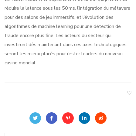
réduire la latence sous les 50 ms, l’intégration du métavers
pour des salons de jeu immersifs, et l’évolution des
algorithmes de machine learning pour une détection de
fraude encore plus fine. Les acteurs du secteur qui
investiront dès maintenant dans ces axes technologiques
seront les mieux placés pour rester leaders du nouveau
casino mondial.