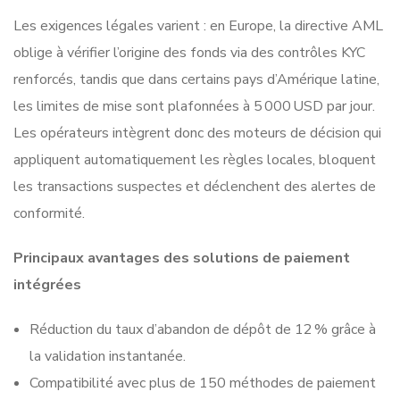
Les exigences légales varient : en Europe, la directive AML
oblige à vérifier l’origine des fonds via des contrôles KYC
renforcés, tandis que dans certains pays d’Amérique latine,
les limites de mise sont plafonnées à 5 000 USD par jour.
Les opérateurs intègrent donc des moteurs de décision qui
appliquent automatiquement les règles locales, bloquent
les transactions suspectes et déclenchent des alertes de
conformité.
Principaux avantages des solutions de paiement
intégrées
Réduction du taux d’abandon de dépôt de 12 % grâce à
la validation instantanée.
Compatibilité avec plus de 150 méthodes de paiement