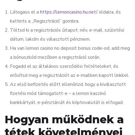
Látogass el a
https://lemoncasino.hu.net/
oldalra, és
kattints a „Regisztráció” gombra.
Töltsd ki a regisztrációs űrlapot: név, e-mail, születési
dátum, lakcím és választott pénznem.
Ha van lemon casino no deposit bonus code-od, add meg
a bónuszkód mezőben a regisztráció során.
Fogadd el az általános szerződési feltételeket, és
erősítsd meg a regisztrációt az e-mailben kapott linkkel.
Az első befizetés előtt ellenőrizd, hogy a kiválasztott
fizetési mód támogatott-e – a lemon kaszinó
bankkártyát, e-pénztárcát és kriptovalutát is elfogad.
Hogyan működnek a
tétek követelményei