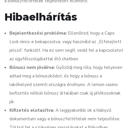
a bónuszfeltételek teljesítését ellenőrzi.
Hibaelhárítás
Bejelentkezési probléma:
Ellenőrizd, hogy a Caps
Lock nincs-e bekapcsolva, vagy használd az „Elfelejtett
jelszó” funkciót. Ha ez sem segít, vedd fel a kapcsolatot
az ügyfélszolgálattal élő chatben.
Bónusz nem jóváírva:
Győződj meg róla, hogy helyesen
adtad meg a bónuszkódot, és hogy a bónusz a
lakóhelyed szerinti országra érvényes. A lemon casino
befizetés nélküli bónusz általában csak új játékosoknak
jár.
Kifizetés elutasítva:
A leggyakoribb ok a hiányzó
dokumentum vagy a bónuszfeltételek nem teljesítése.
Töltsd fel a szükséges igazolásokat a fiókodban.