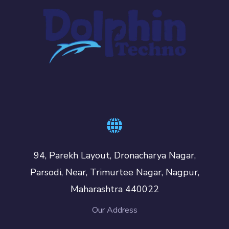
94, Parekh Layout, Dronacharya Nagar,
Parsodi, Near, Trimurtee Nagar, Nagpur,
Maharashtra 440022
Our Address