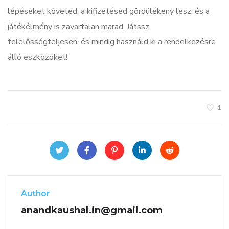
lépéseket követed, a kifizetésed gördülékeny lesz, és a
játékélmény is zavartalan marad. Játssz
felelősségteljesen, és mindig használd ki a rendelkezésre
álló eszközöket!
1
Author
anandkaushal.in@gmail.com