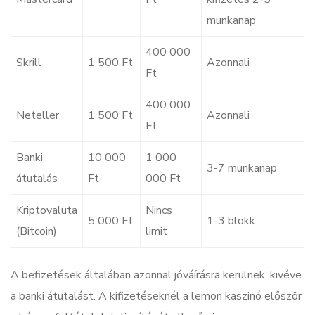
munkanap
400 000
Skrill
1 500 Ft
Azonnali
Ft
400 000
Neteller
1 500 Ft
Azonnali
Ft
Banki
10 000
1 000
3-7 munkanap
átutalás
Ft
000 Ft
Kriptovaluta
Nincs
5 000 Ft
1-3 blokk
(Bitcoin)
limit
A befizetések általában azonnal jóváírásra kerülnek, kivéve
a banki átutalást. A kifizetéseknél a lemon kaszinó először