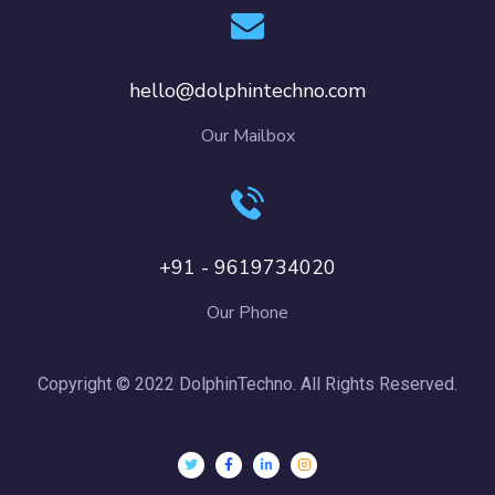
hello@dolphintechno.com
Our Mailbox
+91 - 9619734020
Our Phone
Copyright © 2022 DolphinTechno. All Rights Reserved.