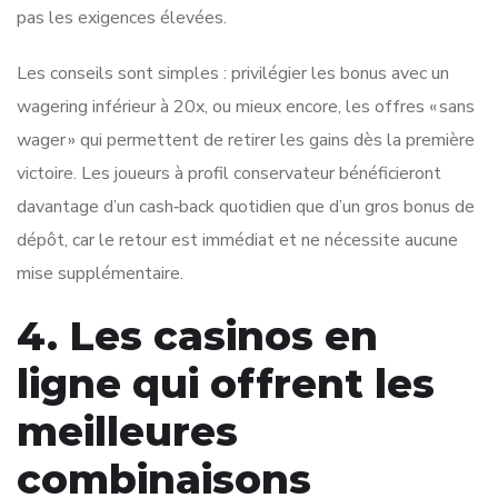
pas les exigences élevées.
Les conseils sont simples : privilégier les bonus avec un
wagering inférieur à 20x, ou mieux encore, les offres « sans
wager » qui permettent de retirer les gains dès la première
victoire. Les joueurs à profil conservateur bénéficieront
davantage d’un cash‑back quotidien que d’un gros bonus de
dépôt, car le retour est immédiat et ne nécessite aucune
mise supplémentaire.
4. Les casinos en
ligne qui offrent les
meilleures
combinaisons