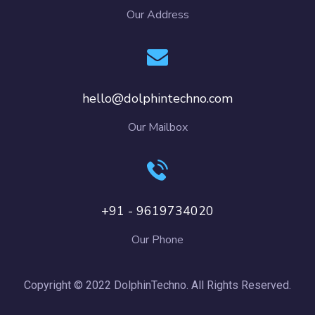
Our Address
hello@dolphintechno.com
Our Mailbox
+91 - 9619734020
Our Phone
Copyright © 2022 DolphinTechno. All Rights Reserved.