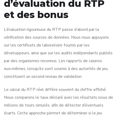
d’évaluation du RTP
et des bonus
L’évaluation rigoureuse du RTP passe d’abord par la
vérification des sources de données. Nous nous appuyons
sur les certificats de laboratoire fournis par les
développeurs, ainsi que sur les audits indépendants publiés
par des organismes reconnus. Les rapports de casinos
eux‑mêmes, lorsqu’ils sont soumis à des autorités de jeu,
constituent un second niveau de validation.
Le calcul du RTP réel diffère souvent du chiffre affiché.
Nous comparons le taux déclaré avec les résultats issus de
millions de tours simulés, afin de détecter d’éventuels
écarts. Cette approche permet de déterminer si le jeu