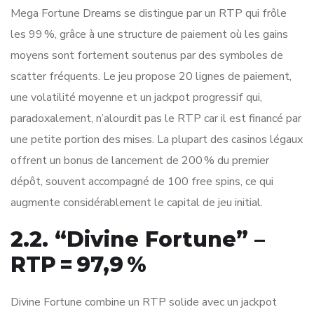
Mega Fortune Dreams se distingue par un RTP qui frôle
les 99 %, grâce à une structure de paiement où les gains
moyens sont fortement soutenus par des symboles de
scatter fréquents. Le jeu propose 20 lignes de paiement,
une volatilité moyenne et un jackpot progressif qui,
paradoxalement, n’alourdit pas le RTP car il est financé par
une petite portion des mises. La plupart des casinos légaux
offrent un bonus de lancement de 200 % du premier
dépôt, souvent accompagné de 100 free spins, ce qui
augmente considérablement le capital de jeu initial.
2.2. “Divine Fortune” –
RTP = 97,9 %
Divine Fortune combine un RTP solide avec un jackpot