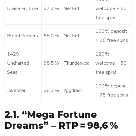
Divine Fortune
97,9 %
NetEnt
welcome + 50
free spins
100 % deposit
Blood Suckers
98,0 %
NetEnt
+ 25 free spins
1429
120 %
Uncharted
98,5 %
Thunderkick
welcome + 30
Seas
free spins
100 % deposit
Jokerizer
98,3 %
Yggdrasil
+ 75 free spins
2.1. “Mega Fortune
Dreams” – RTP = 98,6 %