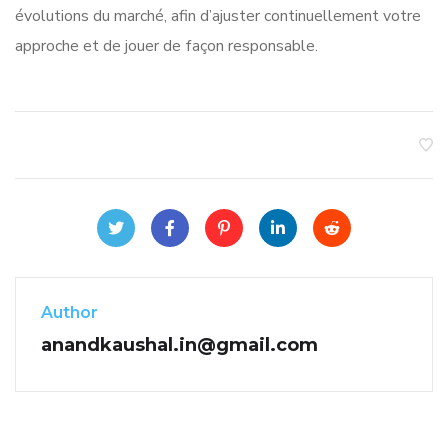
évolutions du marché, afin d’ajuster continuellement votre
approche et de jouer de façon responsable.
Author
anandkaushal.in@gmail.com