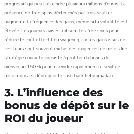
progressif qui peut atteindre plusieurs millions d’euros. La
présence de free spins déclenchés par trois scatter
augmente la fréquence des gains, même si la volatilité est
élevée. Les joueurs avisés utilisent les free spins pour
réduire le coût effectif du wagering, car les gains issus de
ces tours sont souvent exclus des exigences de mise. Une
stratégie courante consiste à profiter du bonus de
bienvenue 150 % pour atteindre rapidement le seuil de
mise requis et débloquer le cash‑back hebdomadaire.
3. L’influence des
bonus de dépôt sur le
ROI du joueur