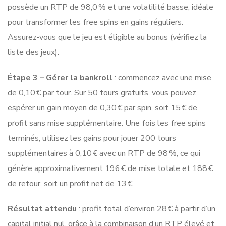
possède un RTP de 98,0 % et une volatilité basse, idéale
pour transformer les free spins en gains réguliers.
Assurez‑vous que le jeu est éligible au bonus (vérifiez la
liste des jeux).
Étape 3 – Gérer la bankroll
: commencez avec une mise
de 0,10 € par tour. Sur 50 tours gratuits, vous pouvez
espérer un gain moyen de 0,30 € par spin, soit 15 € de
profit sans mise supplémentaire. Une fois les free spins
terminés, utilisez les gains pour jouer 200 tours
supplémentaires à 0,10 € avec un RTP de 98 %, ce qui
génère approximativement 196 € de mise totale et 188 €
de retour, soit un profit net de 13 €.
Résultat attendu
: profit total d’environ 28 € à partir d’un
capital initial nul, grâce à la combinaison d’un RTP élevé et