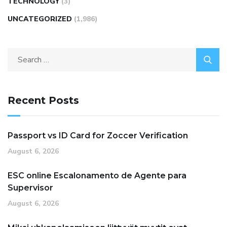
TECHNOLOGY
(3)
UNCATEGORIZED
(1,986)
Recent Posts
Passport vs ID Card for Zoccer Verification
August 6, 2026
ESC online Escalonamento de Agente para
Supervisor
August 6, 2026