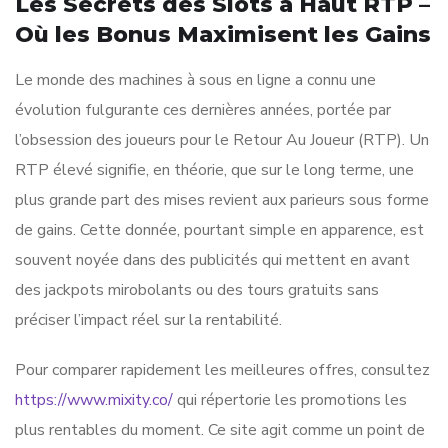
Les Secrets des Slots à Haut RTP –
Où les Bonus Maximisent les Gains
Le monde des machines à sous en ligne a connu une
évolution fulgurante ces dernières années, portée par
l’obsession des joueurs pour le Retour Au Joueur (RTP). Un
RTP élevé signifie, en théorie, que sur le long terme, une
plus grande part des mises revient aux parieurs sous forme
de gains. Cette donnée, pourtant simple en apparence, est
souvent noyée dans des publicités qui mettent en avant
des jackpots mirobolants ou des tours gratuits sans
préciser l’impact réel sur la rentabilité.
Pour comparer rapidement les meilleures offres, consultez
https://www.mixity.co/
qui répertorie les promotions les
plus rentables du moment. Ce site agit comme un point de