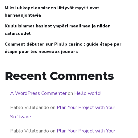
Miksi uhkapelaamiseen liittyvät myytit ovat
harhaanjohtavia
Kuuluisimmat kasinot ympäri maailmaa ja niiden
salaisuudet
Comment débuter sur PinUp casino : guide étape par
étape pour les nouveaux joueurs
Recent Comments
A WordPress Commenter
on
Hello world!
Pablo Villalpando
on
Plan Your Project with Your
Software
Pablo Villalpando
on
Plan Your Project with Your