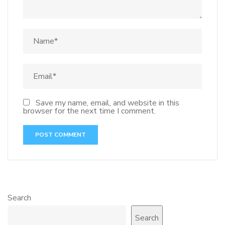
Save my name, email, and website in this
browser for the next time I comment.
Search
Search