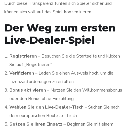
Durch diese Transparenz fühlen sich Spieler sicher und
können sich voll auf das Spiel konzentrieren.
Der Weg zum ersten
Live‑Dealer‑Spiel
Registrieren
– Besuchen Sie die Startseite und klicken
Sie auf „Registrieren“.
Verifizieren
– Laden Sie einen Ausweis hoch, um die
Lizenzanforderungen zu erfüllen.
Bonus aktivieren
– Nutzen Sie den Willkommensbonus
oder den Bonus ohne Einzahlung.
Wählen Sie den Live‑Dealer‑Tisch
– Suchen Sie nach
dem europäischen Roulette‑Tisch.
Setzen Sie Ihren Einsatz
– Beginnen Sie mit einem