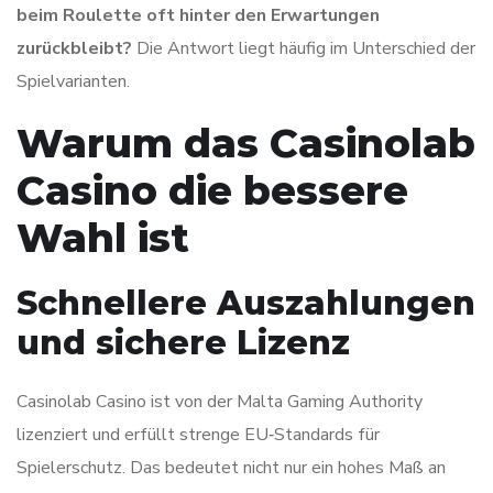
beim Roulette oft hinter den Erwartungen
zurückbleibt?
Die Antwort liegt häufig im Unterschied der
Spielvarianten.
Warum das Casinolab
Casino die bessere
Wahl ist
Schnellere Auszahlungen
und sichere Lizenz
Casinolab Casino ist von der Malta Gaming Authority
lizenziert und erfüllt strenge EU‑Standards für
Spielerschutz. Das bedeutet nicht nur ein hohes Maß an