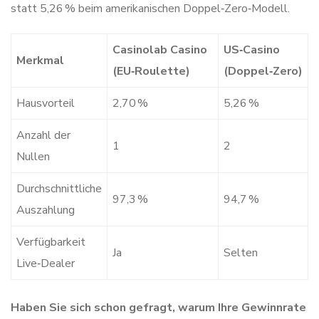
statt 5,26 % beim amerikanischen Doppel‑Zero‑Modell.
Casinolab Casino
US‑Casino
Merkmal
(EU‑Roulette)
(Doppel‑Zero)
Hausvorteil
2,70 %
5,26 %
Anzahl der
1
2
Nullen
Durchschnittliche
97,3 %
94,7 %
Auszahlung
Verfügbarkeit
Ja
Selten
Live‑Dealer
Haben Sie sich schon gefragt, warum Ihre Gewinnrate