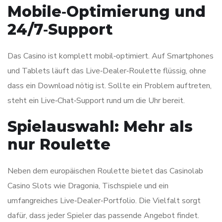
Mobile‑Optimierung und
24/7‑Support
Das Casino ist komplett mobil‑optimiert. Auf Smartphones
und Tablets läuft das Live‑Dealer‑Roulette flüssig, ohne
dass ein Download nötig ist. Sollte ein Problem auftreten,
steht ein Live‑Chat‑Support rund um die Uhr bereit.
Spielauswahl: Mehr als
nur Roulette
Neben dem europäischen Roulette bietet das Casinolab
Casino Slots wie Dragonia, Tischspiele und ein
umfangreiches Live‑Dealer‑Portfolio. Die Vielfalt sorgt
dafür, dass jeder Spieler das passende Angebot findet.