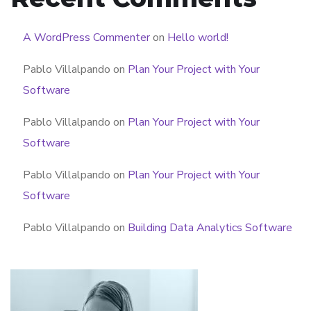
A WordPress Commenter
on
Hello world!
Pablo Villalpando
on
Plan Your Project with Your
Software
Pablo Villalpando
on
Plan Your Project with Your
Software
Pablo Villalpando
on
Plan Your Project with Your
Software
Pablo Villalpando
on
Building Data Analytics Software