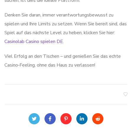
suchen, ist dies die ideale Plattform.
Denken Sie daran, immer verantwortungsbewusst zu
spielen und Ihre Limits zu setzen. Wenn Sie bereit sind, das
Spiel auf das nächste Level zu heben, klicken Sie hier:
Casinolab Casino spielen DE
.
Viel Erfolg an den Tischen – und genießen Sie das echte
Casino‑Feeling, ohne das Haus zu verlassen!