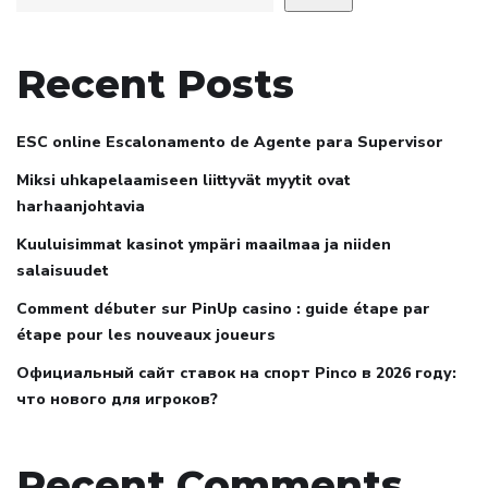
Recent Posts
ESC online Escalonamento de Agente para Supervisor
Miksi uhkapelaamiseen liittyvät myytit ovat
harhaanjohtavia
Kuuluisimmat kasinot ympäri maailmaa ja niiden
salaisuudet
Comment débuter sur PinUp casino : guide étape par
étape pour les nouveaux joueurs
Официальный сайт ставок на спорт Pinco в 2026 году:
что нового для игроков?
Recent Comments