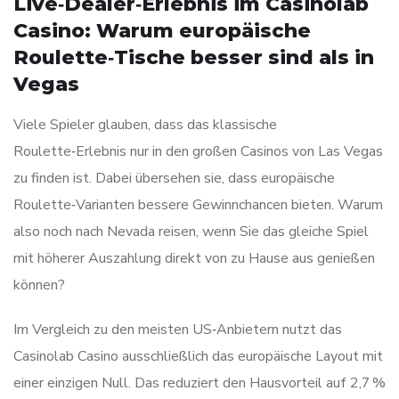
Live‑Dealer‑Erlebnis im Casinolab
Casino: Warum europäische
Roulette‑Tische besser sind als in
Vegas
Viele Spieler glauben, dass das klassische
Roulette‑Erlebnis nur in den großen Casinos von Las Vegas
zu finden ist. Dabei übersehen sie, dass europäische
Roulette‑Varianten bessere Gewinnchancen bieten. Warum
also noch nach Nevada reisen, wenn Sie das gleiche Spiel
mit höherer Auszahlung direkt von zu Hause aus genießen
können?
Im Vergleich zu den meisten US‑Anbietern nutzt das
Casinolab Casino ausschließlich das europäische Layout mit
einer einzigen Null. Das reduziert den Hausvorteil auf 2,7 %