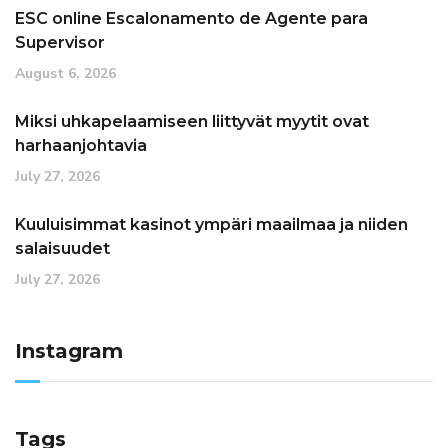
ESC online Escalonamento de Agente para
Supervisor
August 6, 2026
Miksi uhkapelaamiseen liittyvät myytit ovat
harhaanjohtavia
July 27, 2026
Kuuluisimmat kasinot ympäri maailmaa ja niiden
salaisuudet
July 27, 2026
Instagram
Tags