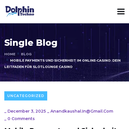
Single Blog
HOME
BLOG
MOBILE PAYMENTS UND SICHERHEIT IM ONLINE‑CASINO: DEIN
LEITFADEN FÜR SLOTLOUNGE CASINO
UNCATEGORIZED
_
December 3, 2025
_
Anandkaushal.in@gmail.com
_
0 Comments