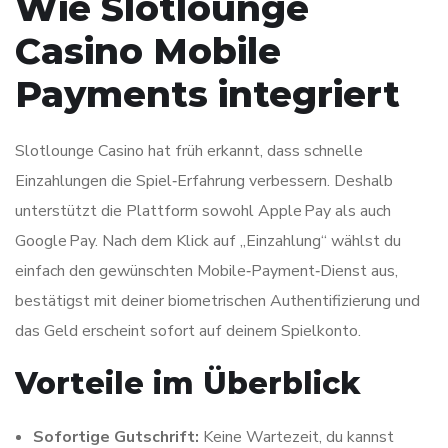
Wie Slotlounge
Casino Mobile
Payments integriert
Slotlounge Casino hat früh erkannt, dass schnelle
Einzahlungen die Spiel‑Erfahrung verbessern. Deshalb
unterstützt die Plattform sowohl Apple Pay als auch
Google Pay. Nach dem Klick auf „Einzahlung“ wählst du
einfach den gewünschten Mobile‑Payment‑Dienst aus,
bestätigst mit deiner biometrischen Authentifizierung und
das Geld erscheint sofort auf deinem Spielkonto.
Vorteile im Überblick
Sofortige Gutschrift:
Keine Wartezeit, du kannst