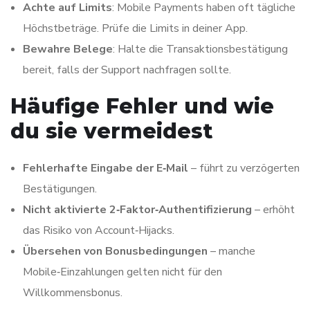
Achte auf Limits
: Mobile Payments haben oft tägliche
Höchstbeträge. Prüfe die Limits in deiner App.
Bewahre Belege
: Halte die Transaktionsbestätigung
bereit, falls der Support nachfragen sollte.
Häufige Fehler und wie
du sie vermeidest
Fehlerhafte Eingabe der E‑Mail
– führt zu verzögerten
Bestätigungen.
Nicht aktivierte 2‑Faktor‑Authentifizierung
– erhöht
das Risiko von Account‑Hijacks.
Übersehen von Bonusbedingungen
– manche
Mobile‑Einzahlungen gelten nicht für den
Willkommensbonus.