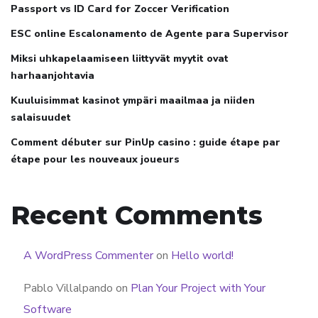
Passport vs ID Card for Zoccer Verification
ESC online Escalonamento de Agente para Supervisor
Miksi uhkapelaamiseen liittyvät myytit ovat
harhaanjohtavia
Kuuluisimmat kasinot ympäri maailmaa ja niiden
salaisuudet
Comment débuter sur PinUp casino : guide étape par
étape pour les nouveaux joueurs
Recent Comments
A WordPress Commenter
on
Hello world!
Pablo Villalpando
on
Plan Your Project with Your
Software