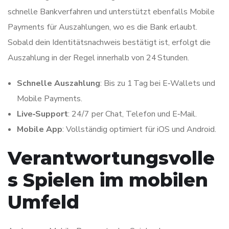
schnelle Bankverfahren und unterstützt ebenfalls Mobile
Payments für Auszahlungen, wo es die Bank erlaubt.
Sobald dein Identitätsnachweis bestätigt ist, erfolgt die
Auszahlung in der Regel innerhalb von 24 Stunden.
Schnelle Auszahlung
: Bis zu 1 Tag bei E‑Wallets und
Mobile Payments.
Live‑Support
: 24/7 per Chat, Telefon und E‑Mail.
Mobile App
: Vollständig optimiert für iOS und Android.
Verantwortungsvolle
s Spielen im mobilen
Umfeld