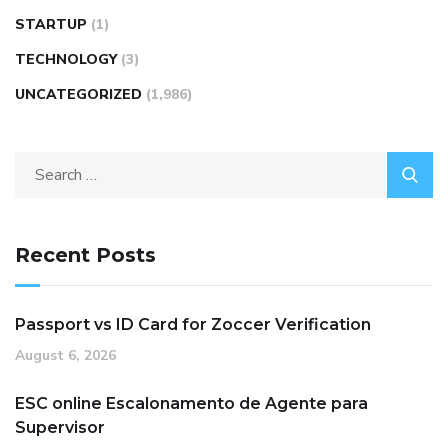
STARTUP
(1)
TECHNOLOGY
(3)
UNCATEGORIZED
(1,986)
Recent Posts
Passport vs ID Card for Zoccer Verification
August 6, 2026
ESC online Escalonamento de Agente para
Supervisor