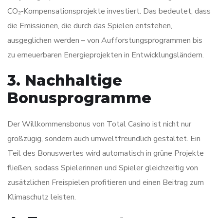
CO₂‑Kompensationsprojekte investiert. Das bedeutet, dass
die Emissionen, die durch das Spielen entstehen,
ausgeglichen werden – von Aufforstungsprogrammen bis
zu erneuerbaren Energieprojekten in Entwicklungsländern.
3. Nachhaltige
Bonusprogramme
Der Willkommensbonus von Total Casino ist nicht nur
großzügig, sondern auch umweltfreundlich gestaltet. Ein
Teil des Bonuswertes wird automatisch in grüne Projekte
fließen, sodass Spielerinnen und Spieler gleichzeitig von
zusätzlichen Freispielen profitieren und einen Beitrag zum
Klimaschutz leisten.