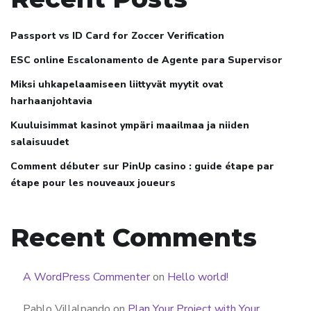
Passport vs ID Card for Zoccer Verification
ESC online Escalonamento de Agente para Supervisor
Miksi uhkapelaamiseen liittyvät myytit ovat
harhaanjohtavia
Kuuluisimmat kasinot ympäri maailmaa ja niiden
salaisuudet
Comment débuter sur PinUp casino : guide étape par
étape pour les nouveaux joueurs
Recent Comments
A WordPress Commenter
on
Hello world!
Pablo Villalpando
on
Plan Your Project with Your