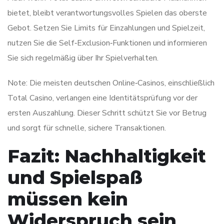
bietet, bleibt verantwortungsvolles Spielen das oberste
Gebot. Setzen Sie Limits für Einzahlungen und Spielzeit,
nutzen Sie die Self‑Exclusion‑Funktionen und informieren
Sie sich regelmäßig über Ihr Spielverhalten.
Note: Die meisten deutschen Online‑Casinos, einschließlich
Total Casino, verlangen eine Identitätsprüfung vor der
ersten Auszahlung. Dieser Schritt schützt Sie vor Betrug
und sorgt für schnelle, sichere Transaktionen.
Fazit: Nachhaltigkeit
und Spielspaß
müssen kein
Widerspruch sein