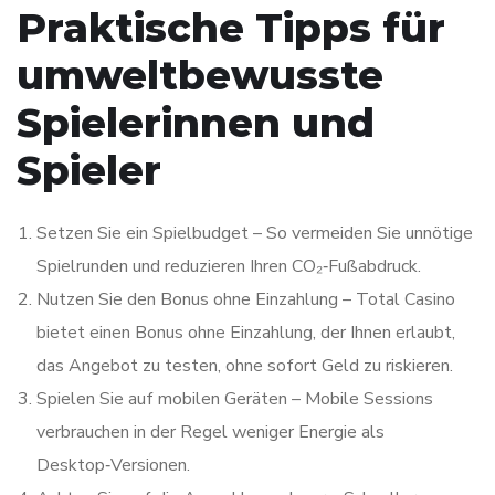
Praktische Tipps für
umweltbewusste
Spielerinnen und
Spieler
Setzen Sie ein Spielbudget – So vermeiden Sie unnötige
Spielrunden und reduzieren Ihren CO₂‑Fußabdruck.
Nutzen Sie den Bonus ohne Einzahlung – Total Casino
bietet einen Bonus ohne Einzahlung, der Ihnen erlaubt,
das Angebot zu testen, ohne sofort Geld zu riskieren.
Spielen Sie auf mobilen Geräten – Mobile Sessions
verbrauchen in der Regel weniger Energie als
Desktop‑Versionen.