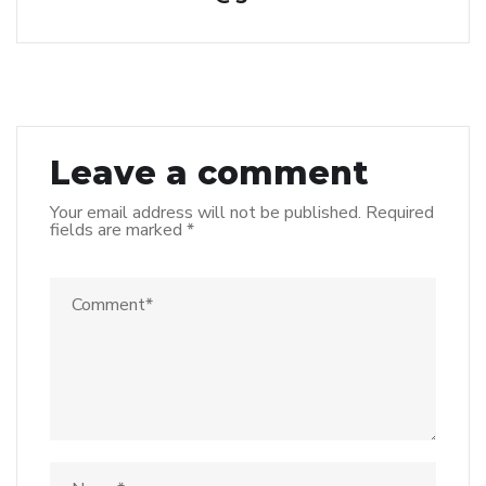
Leave a comment
Your email address will not be published.
Required
fields are marked
*