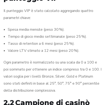
Il punteggio VIP è stato calcolato aggregando quattro
parametri chiave:
Spesa media mensile (peso 30 %).
Tempo di gioco medio settimanale (peso 25 %).
Tasso di retention a 6 mesi (peso 25 %).
Valore LTV stimato a 12 mesi (peso 20 %).
Ogni parametro è normalizzato su una scala da 0 a 100 e
poi sommato per ottenere un indice compreso tra 0 e 100. I
valori soglia per i livelli Bronze, Silver, Gold e Platinum
sono stati definiti in base al 25°, 50°, 75° e 90° percentile
della distribuzione complessiva.
2.2 Campione di casinò