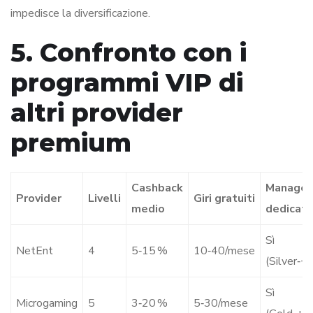
impedisce la diversificazione.
5. Confronto con i
programmi VIP di
altri provider
premium
Cashback
Manager
Provider
Livelli
Giri gratuiti
medio
dedicat
Sì
NetEnt
4
5‑15 %
10‑40/mese
(Silver‑+)
Sì
Microgaming
5
3‑20 %
5‑30/mese