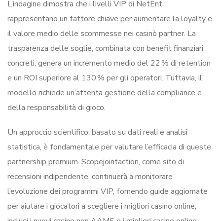
L’indagine dimostra che i livelli VIP di NetEnt
rappresentano un fattore chiave per aumentare la loyalty e
il valore medio delle scommesse nei casinò partner. La
trasparenza delle soglie, combinata con benefit finanziari
concreti, genera un incremento medio del 22 % di retention
e un ROI superiore al 130 % per gli operatori. Tuttavia, il
modello richiede un’attenta gestione della compliance e
della responsabilità di gioco.
Un approccio scientifico, basato su dati reali e analisi
statistica, è fondamentale per valutare l’efficacia di queste
partnership premium. Scopejointaction, come sito di
recensioni indipendente, continuerà a monitorare
l’evoluzione dei programmi VIP, fornendo guide aggiornate
per aiutare i giocatori a scegliere i migliori casino online,