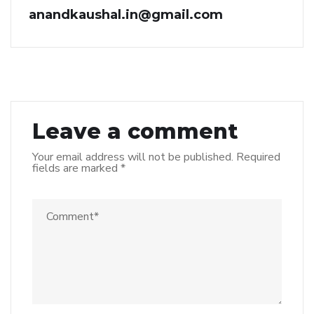
anandkaushal.in@gmail.com
Leave a comment
Your email address will not be published.
Required
fields are marked
*