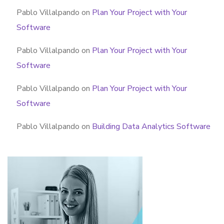
Pablo Villalpando
on
Plan Your Project with Your
Software
Pablo Villalpando
on
Plan Your Project with Your
Software
Pablo Villalpando
on
Plan Your Project with Your
Software
Pablo Villalpando
on
Building Data Analytics Software