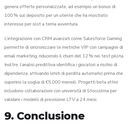
genera offerte personalizzate, ad esempio un bonus di
100 % sul deposito per un utente che ha mostrato
interesse per slot a tema avventura.
L’integrazione con CRM avanzati come Salesforce Gaming
permette di sincronizzare le metriche VIP con campagne di
email marketing, riducendo il churn del 12 % nei test pilota.
Inoltre, l’analisi predittiva identifica i giocatori a rischio di
dipendenza, attivando limiti di perdita automatici prima che
superino la soglia di €5.000 mensili. Progetti beta attivi
includono collaborazioni con università di Stoccolma per
validare i modelli di previsione LTV a 24 mesi.
9. Conclusione