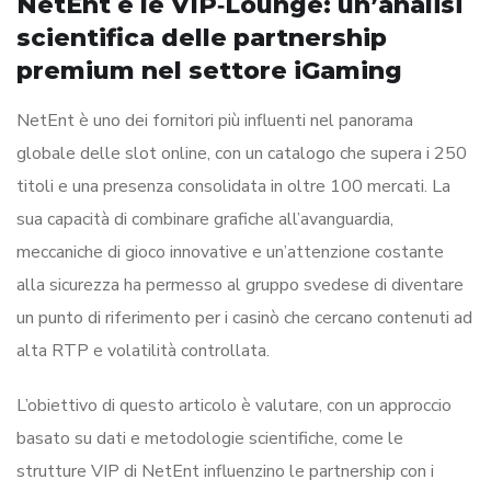
NetEnt e le VIP‑Lounge: un’analisi
scientifica delle partnership
premium nel settore iGaming
NetEnt è uno dei fornitori più influenti nel panorama
globale delle slot online, con un catalogo che supera i 250
titoli e una presenza consolidata in oltre 100 mercati. La
sua capacità di combinare grafiche all’avanguardia,
meccaniche di gioco innovative e un’attenzione costante
alla sicurezza ha permesso al gruppo svedese di diventare
un punto di riferimento per i casinò che cercano contenuti ad
alta RTP e volatilità controllata.
L’obiettivo di questo articolo è valutare, con un approccio
basato su dati e metodologie scientifiche, come le
strutture VIP di NetEnt influenzino le partnership con i