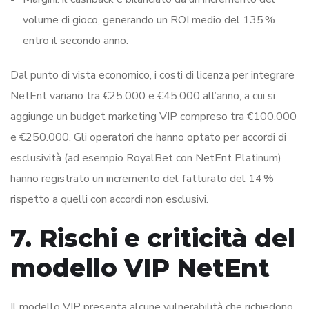
volume di gioco, generando un ROI medio del 135 %
entro il secondo anno.
Dal punto di vista economico, i costi di licenza per integrare
NetEnt variano tra €25.000 e €45.000 all’anno, a cui si
aggiunge un budget marketing VIP compreso tra €100.000
e €250.000. Gli operatori che hanno optato per accordi di
esclusività (ad esempio RoyalBet con NetEnt Platinum)
hanno registrato un incremento del fatturato del 14 %
rispetto a quelli con accordi non esclusivi.
7. Rischi e criticità del
modello VIP NetEnt
Il modello VIP presenta alcune vulnerabilità che richiedono