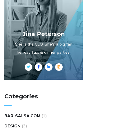
Jina Peterson
She is the CEO. She's a big fan
her cat Tux, & dinner parties.
Categories
BAR-SALSA.COM
(1)
DESIGN
(3)