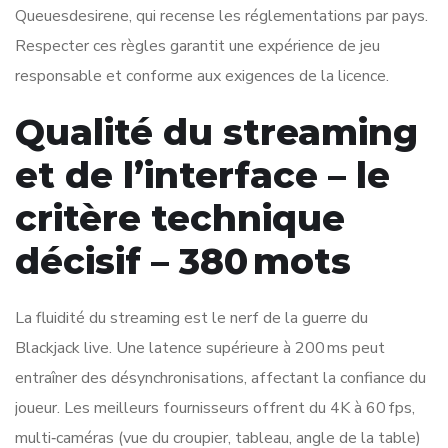
Queuesdesirene, qui recense les réglementations par pays.
Respecter ces règles garantit une expérience de jeu
responsable et conforme aux exigences de la licence.
Qualité du streaming
et de l’interface – le
critère technique
décisif – 380 mots
La fluidité du streaming est le nerf de la guerre du
Blackjack live. Une latence supérieure à 200 ms peut
entraîner des désynchronisations, affectant la confiance du
joueur. Les meilleurs fournisseurs offrent du 4K à 60 fps,
multi‑caméras (vue du croupier, tableau, angle de la table)