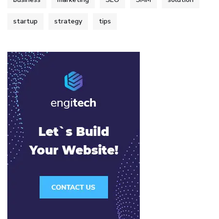
startup
strategy
tips