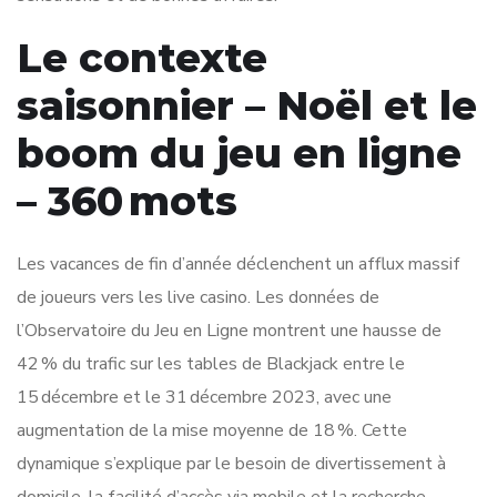
Le contexte
saisonnier – Noël et le
boom du jeu en ligne
– 360 mots
Les vacances de fin d’année déclenchent un afflux massif
de joueurs vers les live casino. Les données de
l’Observatoire du Jeu en Ligne montrent une hausse de
42 % du trafic sur les tables de Blackjack entre le
15 décembre et le 31 décembre 2023, avec une
augmentation de la mise moyenne de 18 %. Cette
dynamique s’explique par le besoin de divertissement à