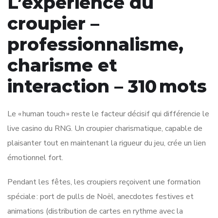
L’expérience du
croupier –
professionnalisme,
charisme et
interaction – 310 mots
Le « human touch » reste le facteur décisif qui différencie le
live casino du RNG. Un croupier charismatique, capable de
plaisanter tout en maintenant la rigueur du jeu, crée un lien
émotionnel fort.
Pendant les fêtes, les croupiers reçoivent une formation
spéciale : port de pulls de Noël, anecdotes festives et
animations (distribution de cartes en rythme avec la