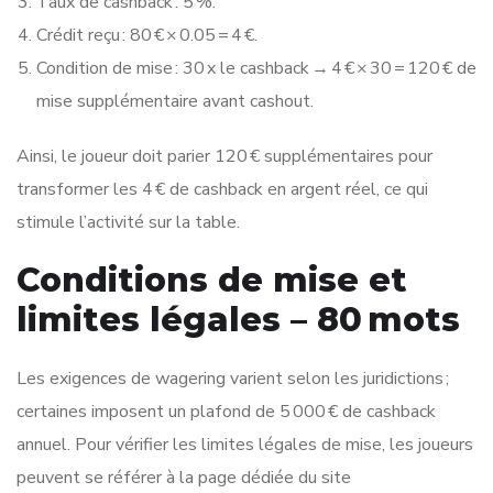
Taux de cashback : 5 %.
Crédit reçu : 80 € × 0.05 = 4 €.
Condition de mise : 30 x le cashback → 4 € × 30 = 120 € de
mise supplémentaire avant cashout.
Ainsi, le joueur doit parier 120 € supplémentaires pour
transformer les 4 € de cashback en argent réel, ce qui
stimule l’activité sur la table.
Conditions de mise et
limites légales – 80 mots
Les exigences de wagering varient selon les juridictions ;
certaines imposent un plafond de 5 000 € de cashback
annuel. Pour vérifier les limites légales de mise, les joueurs
peuvent se référer à la page dédiée du site