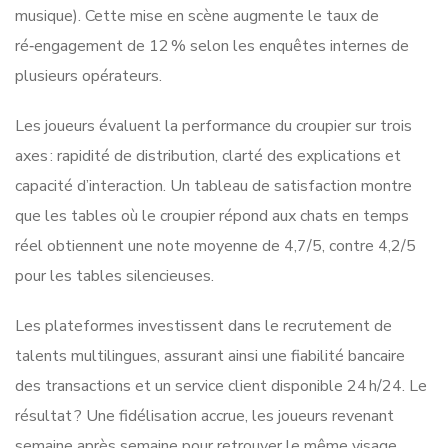
musique). Cette mise en scène augmente le taux de
ré‑engagement de 12 % selon les enquêtes internes de
plusieurs opérateurs.
Les joueurs évaluent la performance du croupier sur trois
axes : rapidité de distribution, clarté des explications et
capacité d’interaction. Un tableau de satisfaction montre
que les tables où le croupier répond aux chats en temps
réel obtiennent une note moyenne de 4,7/5, contre 4,2/5
pour les tables silencieuses.
Les plateformes investissent dans le recrutement de
talents multilingues, assurant ainsi une fiabilité bancaire
des transactions et un service client disponible 24 h/24. Le
résultat ? Une fidélisation accrue, les joueurs revenant
semaine après semaine pour retrouver le même visage