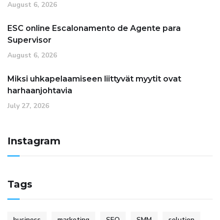
August 6, 2026
ESC online Escalonamento de Agente para
Supervisor
August 6, 2026
Miksi uhkapelaamiseen liittyvät myytit ovat
harhaanjohtavia
July 27, 2026
Instagram
Tags
business
marketing
SEO
SMM
solution