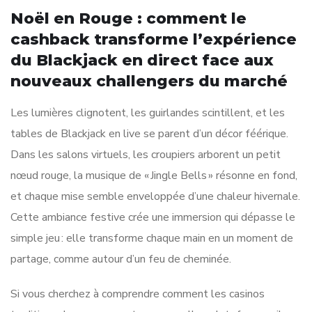
Noël en Rouge : comment le
cashback transforme l’expérience
du Blackjack en direct face aux
nouveaux challengers du marché
Les lumières clignotent, les guirlandes scintillent, et les
tables de Blackjack en live se parent d’un décor féérique.
Dans les salons virtuels, les croupiers arborent un petit
nœud rouge, la musique de « Jingle Bells » résonne en fond,
et chaque mise semble enveloppée d’une chaleur hivernale.
Cette ambiance festive crée une immersion qui dépasse le
simple jeu : elle transforme chaque main en un moment de
partage, comme autour d’un feu de cheminée.
Si vous cherchez à comprendre comment les casinos