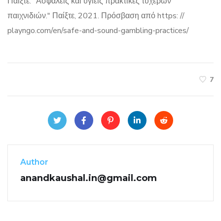
Παίξτε. "Ασφαλείς και υγιείς πρακτικές τυχερών
παιχνιδιών." Παίξτε, 2021. Πρόσβαση από https: //
playngo.com/en/safe-and-sound-gambling-practices/
7
Author
anandkaushal.in@gmail.com