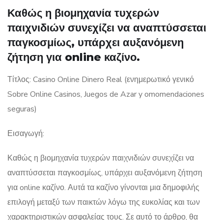
Καθώς η βιομηχανία τυχερών
παιχνιδιών συνεχίζει να αναπτύσσεται
παγκοσμίως, υπάρχει αυξανόμενη
ζήτηση για online καζίνο.
Τίτλος: Casino Online Dinero Real (ενημερωτικό γενικό
Sobre Online Casinos, Juegos de Azar y omomendaciones
seguras)
Εισαγωγή:
Καθώς η βιομηχανία τυχερών παιχνιδιών συνεχίζει να
αναπτύσσεται παγκοσμίως, υπάρχει αυξανόμενη ζήτηση
για online καζίνο. Αυτά τα καζίνο γίνονται μια δημοφιλής
επιλογή μεταξύ των παικτών λόγω της ευκολίας και των
χαρακτηριστικών ασφαλείας τους. Σε αυτό το άρθρο, θα