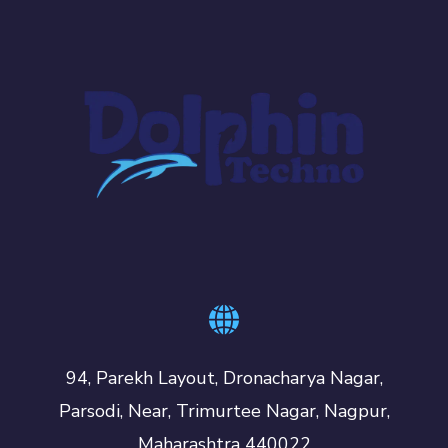
94, Parekh Layout, Dronacharya Nagar,
Parsodi, Near, Trimurtee Nagar, Nagpur,
Maharashtra 440022