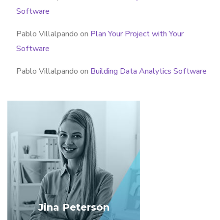
Software
Pablo Villalpando
on
Plan Your Project with Your
Software
Pablo Villalpando
on
Building Data Analytics Software
Jina Peterson