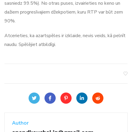
sasniedz 99.5%). No otras puses, izvairieties no keno un
dažiem progresīvajiem džekpotiem, kuru RTP var būt zem
90%.
Atcerieties, ka azartspēles ir izklaide, nevis veids, kā pelnīt
naudu. Spēlējiet atbildīgi.
Author