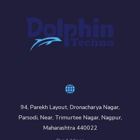
94, Parekh Layout, Dronacharya Nagar,
Parsodi, Near, Trimurtee Nagar, Nagpur,
Maharashtra 440022