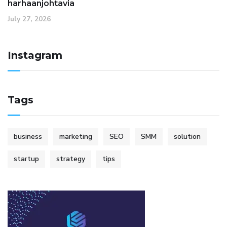
harhaanjohtavia
July 27, 2026
Instagram
Tags
business
marketing
SEO
SMM
solution
startup
strategy
tips