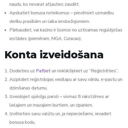
naudu, ko nevarat atļauties zaudēt.
Apskatiet bonusa noteikumus – pievērsiet uzmanību
derību prasībām un laika ierobežojumiem.
Pārbaudiet, vai kazino ir licence no uzticamas regulējošas
iestādes (piemēram, MGA, Curacao).
Konta izveidošana
Dodieties uz
Pafbet
un noklikšķiniet uz “Reģistrēties”.
Aizpildiet reģistrācijas veidlapu ar savu vārdu, e-pastu un
dzimšanas datumu.
Izveidojiet spēcīgu paroli – vismaz 8 rakstzīmes ar
lielajiem un mazajiem burtiem, un cipariem.
Izvēlieties savu valūtu un, ja nepieciešams, ievadiet
bonusa kodu.