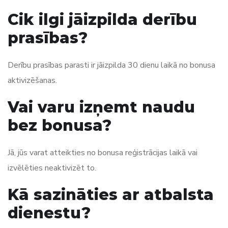
Cik ilgi jāizpilda derību
prasības?
Derību prasības parasti ir jāizpilda 30 dienu laikā no bonusa
aktivizēšanas.
Vai varu izņemt naudu
bez bonusa?
Jā, jūs varat atteikties no bonusa reģistrācijas laikā vai
izvēlēties neaktivizēt to.
Kā sazināties ar atbalsta
dienestu?