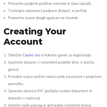
Preverite podprte plačilne metode in čase izplačil.
Testirajte odzivnost podpore (klepet, e-pošta).
Preberite ocene drugih igralcev na forumih.
Creating Your
Account
Obiščite
Casino Joo
in kliknite gumb za registracijo.
Izpolnite obrazec z osnovnimi podatki (ime, e-pošta,
geslo).
Potrdite svoj e-poštni naslov prek povezave v prejetem
sporočilu.
Opravite obvezni KYC (pošljite osebni dokument in
dokazilo o naslovu).
Izberite način pologa in aktivirajte morebitni bonus.