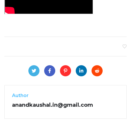
Author
anandkaushal.in@gmail.com