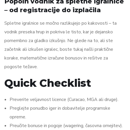
Popoln vodnik za spletne igralnice
– od registracije do izplačila
Spletne igralnice se močno razlikujejo po kakovosti – ta
vodnik preseka hrup in pokriva le tisto, kar je dejansko
pomembno za gladko izkušnjo. Ne glede na to, ali ste
začetnik ali izkušen igralec, boste tukaj našli praktične
korake, matematične izračune bonusov in rešitve za
pogoste težave.
Quick Checklist
Preverite veljavnost licence (Curacao, MGA ali druge).
Preglejte ponudbo iger in dobavitelje programske
opreme.
Preučite bonuse in pogoje (wagering, časovna omejitev).