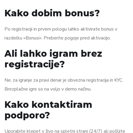
Kako dobim bonus?
Po registraciji in prvem pologu lahko aktivirate bonus v
razdelku »Bonusi«. Preberite pogoje pred aktivacijo.
Ali lahko igram brez
registracije?
Ne, za igranje za pravi denar je obvezna registracija in KYC.
Brezplačne igre so na voljo v demo načinu.
Kako kontaktiram
podporo?
Uporabite klepet v živo na spletni strani (24/7) ali pošljite