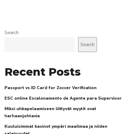
Search
Search
Recent Posts
Passport vs ID Card for Zoccer Verification
ESC online Escalonamento de Agente para Supervisor
Miksi uhkapelaamiseen liittyvät myytit ovat
harhaanjohtavia
Kuuluisimmat kasinot ympäri maailmaa ja niiden
salaisuudet