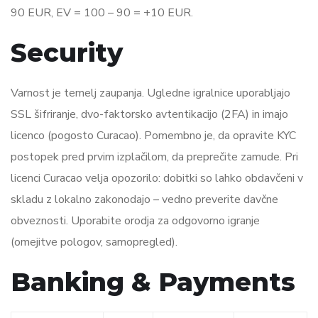
90 EUR, EV = 100 – 90 = +10 EUR.
Security
Varnost je temelj zaupanja. Ugledne igralnice uporabljajo
SSL šifriranje, dvo-faktorsko avtentikacijo (2FA) in imajo
licenco (pogosto Curacao). Pomembno je, da opravite KYC
postopek pred prvim izplačilom, da preprečite zamude. Pri
licenci Curacao velja opozorilo: dobitki so lahko obdavčeni v
skladu z lokalno zakonodajo – vedno preverite davčne
obveznosti. Uporabite orodja za odgovorno igranje
(omejitve pologov, samopregled).
Banking & Payments