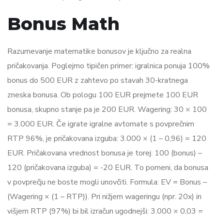
Bonus Math
Razumevanje matematike bonusov je ključno za realna
pričakovanja. Poglejmo tipičen primer: igralnica ponuja 100%
bonus do 500 EUR z zahtevo po stavah 30-kratnega
zneska bonusa. Ob pologu 100 EUR prejmete 100 EUR
bonusa, skupno stanje pa je 200 EUR. Wagering: 30 × 100
= 3.000 EUR. Če igrate igralne avtomate s povprečnim
RTP 96%, je pričakovana izguba: 3.000 × (1 – 0,96) = 120
EUR. Pričakovana vrednost bonusa je torej: 100 (bonus) –
120 (pričakovana izguba) = -20 EUR. To pomeni, da bonusa
v povprečju ne boste mogli unovčiti. Formula: EV = Bonus –
(Wagering × (1 – RTP)). Pri nižjem wageringu (npr. 20x) in
višjem RTP (97%) bi bil izračun ugodnejši: 3.000 × 0,03 =