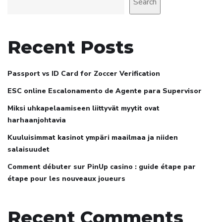
Search
Recent Posts
Passport vs ID Card for Zoccer Verification
ESC online Escalonamento de Agente para Supervisor
Miksi uhkapelaamiseen liittyvät myytit ovat
harhaanjohtavia
Kuuluisimmat kasinot ympäri maailmaa ja niiden
salaisuudet
Comment débuter sur PinUp casino : guide étape par
étape pour les nouveaux joueurs
Recent Comments