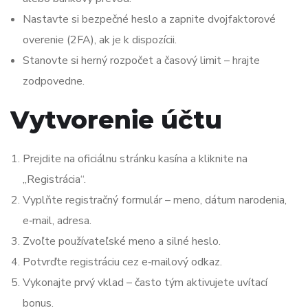
Nastavte si bezpečné heslo a zapnite dvojfaktorové
overenie (2FA), ak je k dispozícii.
Stanovte si herný rozpočet a časový limit – hrajte
zodpovedne.
Vytvorenie účtu
Prejdite na oficiálnu stránku kasína a kliknite na
„Registrácia“.
Vyplňte registračný formulár – meno, dátum narodenia,
e‑mail, adresa.
Zvoľte používateľské meno a silné heslo.
Potvrďte registráciu cez e‑mailový odkaz.
Vykonajte prvý vklad – často tým aktivujete uvítací
bonus.