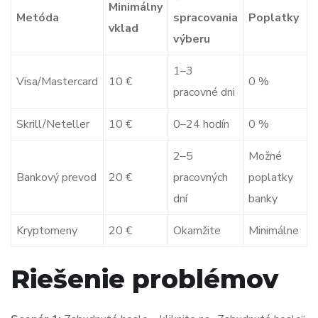
Minimálny
Metóda
spracovania
Poplatky
vklad
výberu
1–3
Visa/Mastercard
10 €
0 %
pracovné dni
Skrill/Neteller
10 €
0–24 hodín
0 %
2–5
Možné
Bankový prevod
20 €
pracovných
poplatky
dní
banky
Kryptomeny
20 €
Okamžite
Minimálne
Riešenie problémov