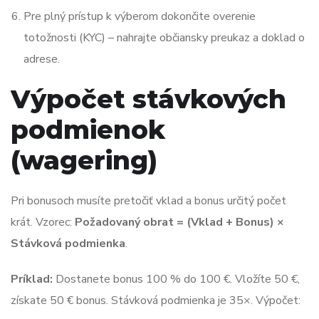
Pre plný prístup k výberom dokončite overenie
totožnosti (KYC) – nahrajte občiansky preukaz a doklad o
adrese.
Výpočet stávkových
podmienok
(wagering)
Pri bonusoch musíte pretočiť vklad a bonus určitý počet
krát. Vzorec:
Požadovaný obrat = (Vklad + Bonus) ×
Stávková podmienka
.
Príklad:
Dostanete bonus 100 % do 100 €. Vložíte 50 €,
získate 50 € bonus. Stávková podmienka je 35×. Výpočet: