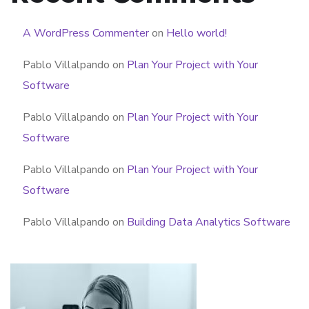
A WordPress Commenter
on
Hello world!
Pablo Villalpando
on
Plan Your Project with Your
Software
Pablo Villalpando
on
Plan Your Project with Your
Software
Pablo Villalpando
on
Plan Your Project with Your
Software
Pablo Villalpando
on
Building Data Analytics Software