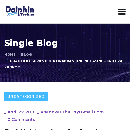
Single Blog
HOME
BLOG
PRAKTICKÝ SPRIEVODCA HRANÍM V ONLINE CASINE – KROK ZA
KROKOM
UNCATEGORIZED
_
April 27, 2018
_
Anandkaushal.in@gmail.com
_
0 Comments