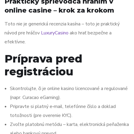
Praktický sprievodca hraním v
online casine – krok za krokom
Toto nie je generická recenzia kasína – toto je praktický
návod pre hráčov
LuxuryCasino
ako hrať bezpečne a
efektívne.
Príprava pred
registráciou
Skontrolujte, či je online kasino licencované a regulované
(napr. Curacao eGaming).
Pripravte si platný e‑mail, telefónne číslo a doklad
totožnosti (pre overenie KYC).
Zvoľte platobnú metódu – karta, elektronická peňaženka
alebo bankový prevod.