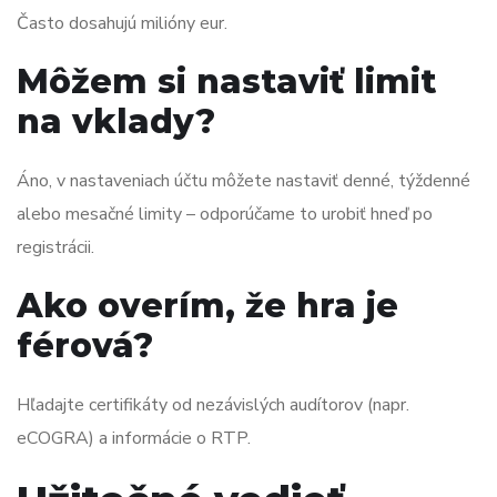
Často dosahujú milióny eur.
Môžem si nastaviť limit
na vklady?
Áno, v nastaveniach účtu môžete nastaviť denné, týždenné
alebo mesačné limity – odporúčame to urobiť hneď po
registrácii.
Ako overím, že hra je
férová?
Hľadajte certifikáty od nezávislých audítorov (napr.
eCOGRA) a informácie o RTP.