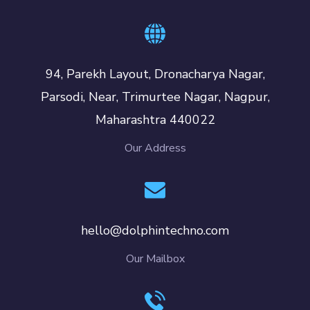
94, Parekh Layout, Dronacharya Nagar,
Parsodi, Near, Trimurtee Nagar, Nagpur,
Maharashtra 440022
Our Address
hello@dolphintechno.com
Our Mailbox