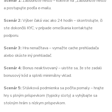
Scenár 1:
Zabudnuté heslo – kliknite na „Zabudnuté heslo“
a postupujte podľa e‑mailu.
Scenár 2:
Výber čaká viac ako 24 hodín – skontrolujte, či
ste dokončili KYC; v prípade omeškania kontaktujte
podporu.
Scenár 3:
Hra nenačítava – vymažte cache prehliadača
alebo skúste iný prehliadač.
Scenár 4:
Bonus neaktivovaný – uistite sa, že ste zadali
bonusový kód a splnili minimálny vklad.
Scenár 5:
Stávková podmienka sa počíta pomaly – hrajte
hry s plným príspevkom (typicky sloty) a vyhýbajte sa
stolným hrám s nízkym príspevkom.