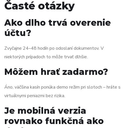
Časté otázky
Ako dlho trvá overenie
účtu?
Zvyčajne 24–48 hodín po odoslaní dokumentov. V
niektorých prípadoch to môže trvať dlhšie.
Môžem hrať zadarmo?
Áno, väčšina kasín ponúka demo režim pri slotoch – hráte s
virtuálnymi peniazmi bez rizika.
Je mobilná verzia
rovnako funkčná ako