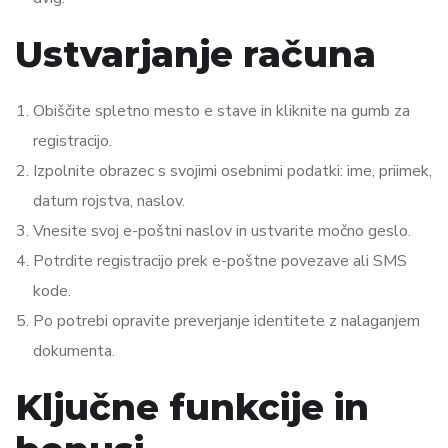
Ustvarjanje računa
Obiščite spletno mesto e stave in kliknite na gumb za
registracijo.
Izpolnite obrazec s svojimi osebnimi podatki: ime, priimek,
datum rojstva, naslov.
Vnesite svoj e-poštni naslov in ustvarite močno geslo.
Potrdite registracijo prek e-poštne povezave ali SMS
kode.
Po potrebi opravite preverjanje identitete z nalaganjem
dokumenta.
Ključne funkcije in