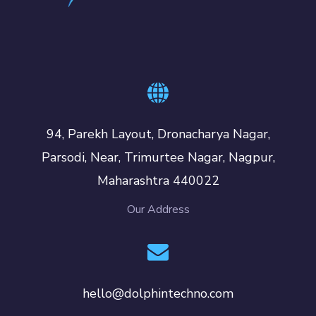
94, Parekh Layout, Dronacharya Nagar,
Parsodi, Near, Trimurtee Nagar, Nagpur,
Maharashtra 440022
Our Address
hello@dolphintechno.com