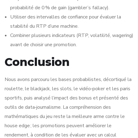
probabilité de 0 % de gain (gambler’s fallacy).
Utiliser des intervalles de confiance pour évaluer la
stabilité du RTP d’une machine.
Combiner plusieurs indicateurs (RTP, volatilité, wagering)
avant de choisir une promotion.
Conclusion
Nous avons parcouru les bases probabilistes, décortiqué la
roulette, le blackjack, les slots, le vidéo‑poker et les paris
sportifs, puis analysé l’impact des bonus et présenté des
outils de data‑journalisme. La compréhension des
mathématiques du jeu reste la meilleure arme contre le
house edge ; les promotions peuvent améliorer le
rendement, à condition de les évaluer avec un calcul