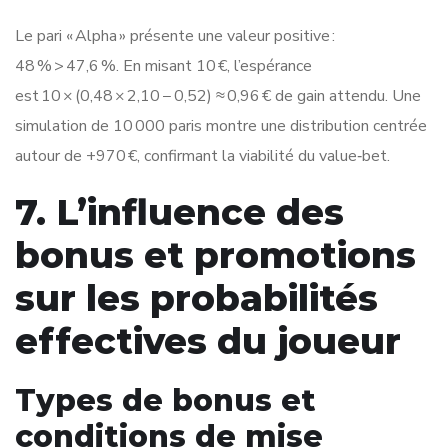
Le pari « Alpha » présente une valeur positive :
48 % > 47,6 %. En misant 10 €, l’espérance
est 10 × (0,48 × 2,10 − 0,52) ≈ 0,96 € de gain attendu. Une
simulation de 10 000 paris montre une distribution centrée
autour de +970 €, confirmant la viabilité du value‑bet.
7. L’influence des
bonus et promotions
sur les probabilités
effectives du joueur
Types de bonus et
conditions de mise