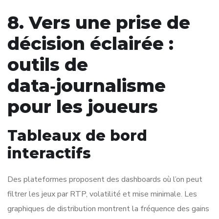
8. Vers une prise de
décision éclairée :
outils de
data‑journalisme
pour les joueurs
Tableaux de bord
interactifs
Des plateformes proposent des dashboards où l’on peut
filtrer les jeux par RTP, volatilité et mise minimale. Les
graphiques de distribution montrent la fréquence des gains