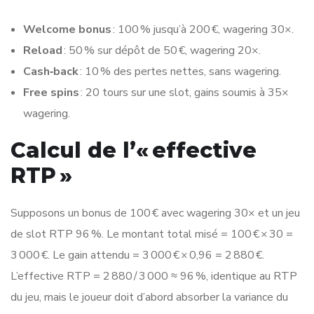
Welcome bonus
: 100 % jusqu’à 200 €, wagering 30×.
Reload
: 50 % sur dépôt de 50 €, wagering 20×.
Cash‑back
: 10 % des pertes nettes, sans wagering.
Free spins
: 20 tours sur une slot, gains soumis à 35×
wagering.
Calcul de l’« effective
RTP »
Supposons un bonus de 100 € avec wagering 30× et un jeu
de slot RTP 96 %. Le montant total misé = 100 € × 30 =
3 000 €. Le gain attendu = 3 000 € × 0,96 = 2 880 €.
L’effective RTP = 2 880 / 3 000 ≈ 96 %, identique au RTP
du jeu, mais le joueur doit d’abord absorber la variance du