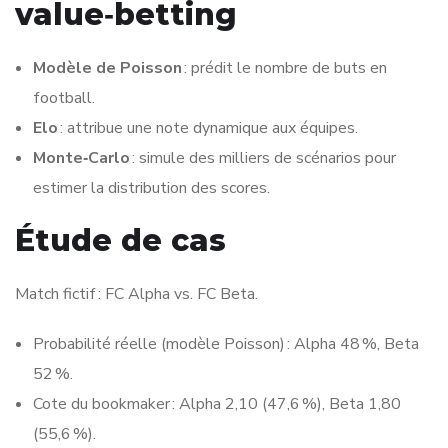
value‑betting
Modèle de Poisson
: prédit le nombre de buts en
football.
Elo
: attribue une note dynamique aux équipes.
Monte‑Carlo
: simule des milliers de scénarios pour
estimer la distribution des scores.
Étude de cas
Match fictif : FC Alpha vs. FC Beta.
Probabilité réelle (modèle Poisson) : Alpha 48 %, Beta
52 %.
Cote du bookmaker : Alpha 2,10 (47,6 %), Beta 1,80
(55,6 %).