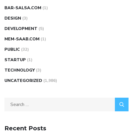
BAR-SALSA.COM
(1)
DESIGN
(3)
DEVELOPMENT
(5)
MEM-SAAB.COM
(1)
PUBLIC
(32)
STARTUP
(1)
TECHNOLOGY
(3)
UNCATEGORIZED
(1,986)
Recent Posts