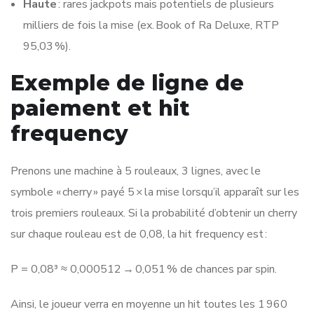
Haute
: rares jackpots mais potentiels de plusieurs
milliers de fois la mise (ex. Book of Ra Deluxe, RTP
95,03 %).
Exemple de ligne de
paiement et hit
frequency
Prenons une machine à 5 rouleaux, 3 lignes, avec le
symbole « cherry » payé 5 × la mise lorsqu’il apparaît sur les
trois premiers rouleaux. Si la probabilité d’obtenir un cherry
sur chaque rouleau est de 0,08, la hit frequency est :
P = 0,08³ ≈ 0,000512 → 0,051 % de chances par spin.
Ainsi, le joueur verra en moyenne un hit toutes les 1 960