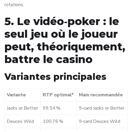
rotations.
5. Le vidéo‑poker : le
seul jeu où le joueur
peut, théoriquement,
battre le casino
Variantes principales
Variante
RTP optimal*
Main recommandée
Jacks or Better
99,54 %
9‑card Jacks or Better
Deuces Wild
100,76 %
9‑card Deuces Wild