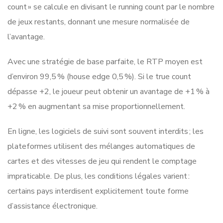
count » se calcule en divisant le running count par le nombre
de jeux restants, donnant une mesure normalisée de
l’avantage.
Avec une stratégie de base parfaite, le RTP moyen est
d’environ 99,5 % (house edge 0,5 %). Si le true count
dépasse +2, le joueur peut obtenir un avantage de +1 % à
+2 % en augmentant sa mise proportionnellement.
En ligne, les logiciels de suivi sont souvent interdits ; les
plateformes utilisent des mélanges automatiques de
cartes et des vitesses de jeu qui rendent le comptage
impraticable. De plus, les conditions légales varient :
certains pays interdisent explicitement toute forme
d’assistance électronique.