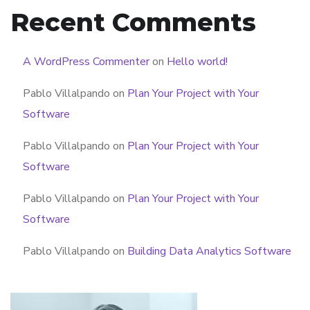
Recent Comments
A WordPress Commenter
on
Hello world!
Pablo Villalpando
on
Plan Your Project with Your
Software
Pablo Villalpando
on
Plan Your Project with Your
Software
Pablo Villalpando
on
Plan Your Project with Your
Software
Pablo Villalpando
on
Building Data Analytics Software