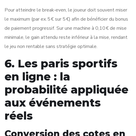
Pour atteindre le break‑even, le joueur doit souvent miser
le maximum (par ex. 5 € sur 5 €) afin de bénéficier du bonus
de paiement progressif. Sur une machine à 0,10 € de mise
minimale, le gain attendu reste inférieur à la mise, rendant
le jeu non rentable sans stratégie optimale.
6. Les paris sportifs
en ligne : la
probabilité appliquée
aux événements
réels
Conversion des cotes en