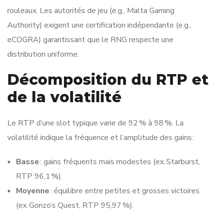
rouleaux. Les autorités de jeu (e.g., Malta Gaming
Authority) exigent une certification indépendante (e.g.,
eCOGRA) garantissant que le RNG respecte une
distribution uniforme.
Décomposition du RTP et
de la volatilité
Le RTP d’une slot typique varie de 92 % à 98 %. La
volatilité indique la fréquence et l’amplitude des gains :
Basse
: gains fréquents mais modestes (ex. Starburst,
RTP 96,1 %).
Moyenne
: équilibre entre petites et grosses victoires
(ex. Gonzo’s Quest, RTP 95,97 %).