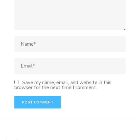
Save my name, email, and website in this
browser for the next time I comment.