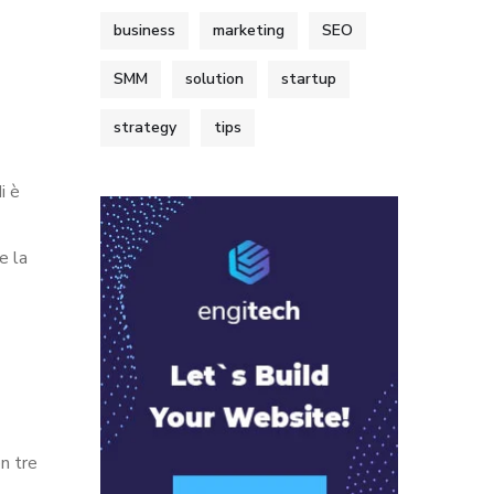
business
marketing
SEO
SMM
solution
startup
strategy
tips
i è
e la
n tre