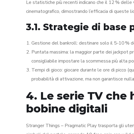
Le statistiche più recenti indicano che il 12 % delle 
cinematografico, dimostrando l’efficacia di queste l
3.1. Strategie di base
Gestione del bankroll: destinare solo il 5‑10 % d
Puntata massima: la maggior parte dei jackpot pro
consigliabile impostare la scommessa più alta possi
Tempi di gioco: giocare durante le ore di picco (
probabilità di attivazione, ma non garantisce nulla
4. Le serie TV che
bobine digitali
Stranger Things – Pragmatic Play trasporta gli utent