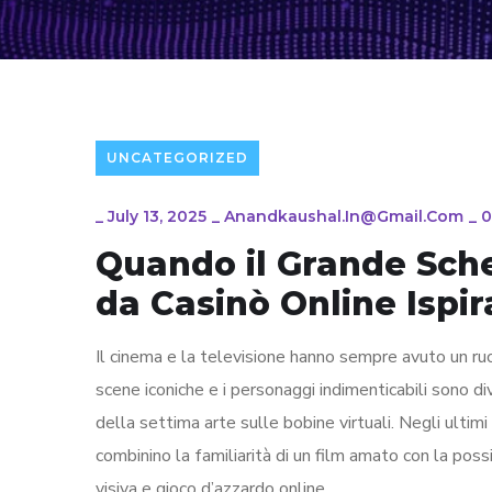
UNCATEGORIZED
_
July 13, 2025
_
Anandkaushal.in@gmail.com
_
0
Quando il Grande Scher
da Casinò Online Ispir
Il cinema e la televisione hanno sempre avuto un ruol
scene iconiche e i personaggi indimenticabili sono di
della settima arte sulle bobine virtuali. Negli ultimi
combinino la familiarità di un film amato con la poss
visiva e gioco d’azzardo online.