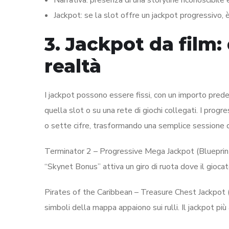
Narrativa: presenza di una storyline riconoscibile
Jackpot: se la slot offre un jackpot progressivo, 
3. Jackpot da film:
realtà
I jackpot possono essere fissi, con un importo pre
quella slot o su una rete di giochi collegati. I progr
o sette cifre, trasformando una semplice sessione di 
Terminator 2 – Progressive Mega Jackpot (Blueprint 
“Skynet Bonus” attiva un giro di ruota dove il giocat
Pirates of the Caribbean – Treasure Chest Jackpot 
simboli della mappa appaiono sui rulli. Il jackpot più 