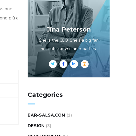
ssione
tono più a
Jina Peterson
She is the CEO. She's a big fan
her cat Tux, & dinner parties.
Categories
BAR-SALSA.COM
(1)
DESIGN
(3)