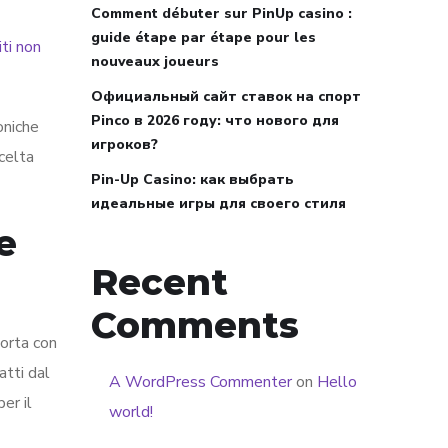
Comment débuter sur PinUp casino :
guide étape par étape pour les
iti non
nouveaux joueurs
Официальный сайт ставок на спорт
Pinco в 2026 году: что нового для
oniche
игроков?
scelta
Pin-Up Casino: как выбрать
идеальные игры для своего стиля
e
Recent
Comments
porta con
atti dal
A WordPress Commenter
on
Hello
er il
world!