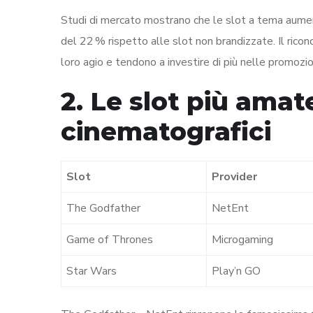
Studi di mercato mostrano che le slot a tema aume
del 22 % rispetto alle slot non brandizzate. Il ricono
loro agio e tendono a investire di più nelle promozion
2. Le slot più amate
cinematografici
Slot
Provider
The Godfather
NetEnt
Game of Thrones
Microgaming
Star Wars
Play’n GO