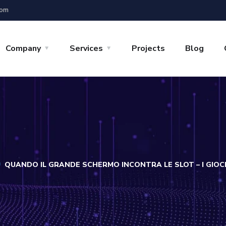
com
Company
Services
Projects
Blog
QUANDO IL GRANDE SCHERMO INCONTRA LE SLOT – I GIOCHI