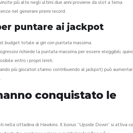
vincite più alte negli ultimi due anni proviene da slot a tema
icenze nel generare premi record.
 per puntare ai jackpot
el budget totale ai giri con puntata massima.
gressivi richiede la puntata massima per essere eleggibili, quind
bile entro i propri limiti.
quando più giocatori stanno contribuendo al jackpot) può aumentar
.
 hanno conquistato le
i nella cittadina di Hawkins. Il bonus “Upside Down” si attiva co