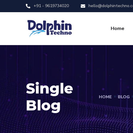
+91 - 9619734020
hello@dolphintechno.
Home
Single
HOME
BLOG
Blog