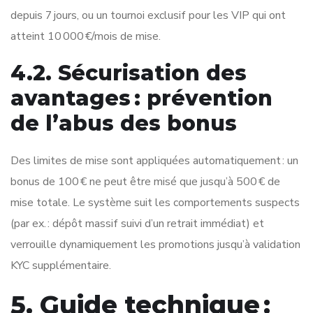
depuis 7 jours, ou un tournoi exclusif pour les VIP qui ont
atteint 10 000 €/mois de mise.
4.2. Sécurisation des
avantages : prévention
de l’abus des bonus
Des limites de mise sont appliquées automatiquement : un
bonus de 100 € ne peut être misé que jusqu’à 500 € de
mise totale. Le système suit les comportements suspects
(par ex. : dépôt massif suivi d’un retrait immédiat) et
verrouille dynamiquement les promotions jusqu’à validation
KYC supplémentaire.
5. Guide technique :