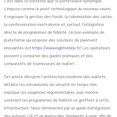
C’est dans ce contexte que le portefeuille numérique
s’impose comme le pivot technologique du nouveau casino.
Il regroupe la gestion des fonds, la tokenisation des cartes,
la synchronisation multi‑device et, surtout, l’intégration
directe de programmes de fidélité. Un bon exemple de
plateforme qui propose des solutions de paiement
innovantes est
https://www.lightonline.fr/
. Les opérateurs
peuvent y consulter des guides pratiques et des
comparatifs de fournisseurs de wallet.
Cet article décrypte l’architecture moderne des wallets,
détaille les mécanismes de sécurité en temps réel,
explique les exigences réglementaires, puis montre
comment les programmes de fidélité se greffent à cette
infrastructure. Nous terminerons par un guide d’intégration,
des astuces UX et un aperçu des tendances à venir, afin de