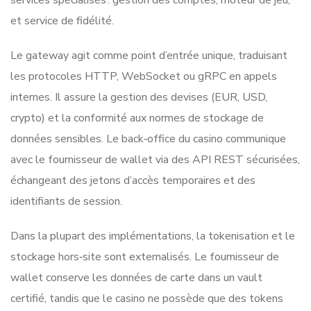
services spécialisés : gestion des comptes, moteur de jeu,
et service de fidélité.
Le gateway agit comme point d’entrée unique, traduisant
les protocoles HTTP, WebSocket ou gRPC en appels
internes. Il assure la gestion des devises (EUR, USD,
crypto) et la conformité aux normes de stockage de
données sensibles. Le back‑office du casino communique
avec le fournisseur de wallet via des API REST sécurisées,
échangeant des jetons d’accès temporaires et des
identifiants de session.
Dans la plupart des implémentations, la tokenisation et le
stockage hors‑site sont externalisés. Le fournisseur de
wallet conserve les données de carte dans un vault
certifié, tandis que le casino ne possède que des tokens