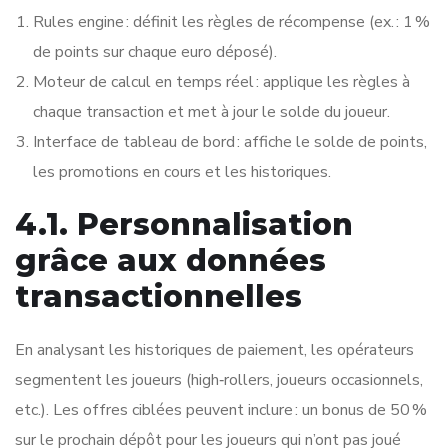
Rules engine : définit les règles de récompense (ex. : 1 %
de points sur chaque euro déposé).
Moteur de calcul en temps réel : applique les règles à
chaque transaction et met à jour le solde du joueur.
Interface de tableau de bord : affiche le solde de points,
les promotions en cours et les historiques.
4.1. Personnalisation
grâce aux données
transactionnelles
En analysant les historiques de paiement, les opérateurs
segmentent les joueurs (high‑rollers, joueurs occasionnels,
etc.). Les offres ciblées peuvent inclure : un bonus de 50 %
sur le prochain dépôt pour les joueurs qui n’ont pas joué