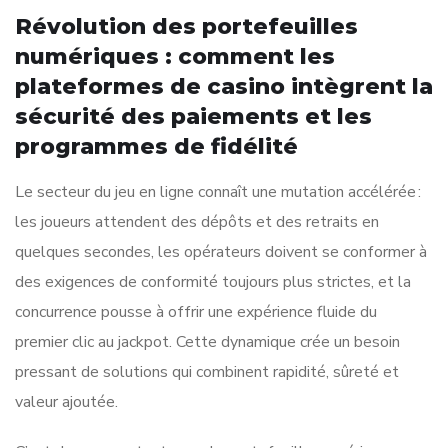
Révolution des portefeuilles
numériques : comment les
plateformes de casino intègrent la
sécurité des paiements et les
programmes de fidélité
Le secteur du jeu en ligne connaît une mutation accélérée :
les joueurs attendent des dépôts et des retraits en
quelques secondes, les opérateurs doivent se conformer à
des exigences de conformité toujours plus strictes, et la
concurrence pousse à offrir une expérience fluide du
premier clic au jackpot. Cette dynamique crée un besoin
pressant de solutions qui combinent rapidité, sûreté et
valeur ajoutée.