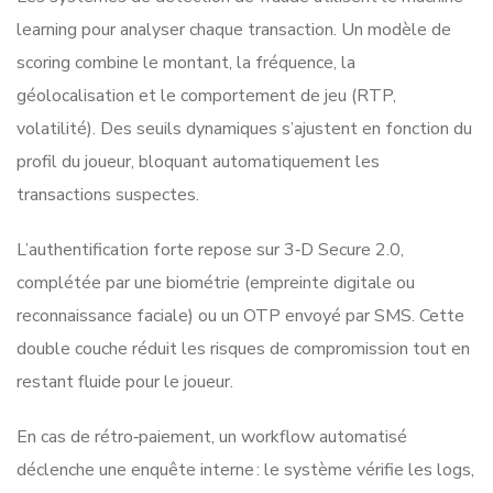
learning pour analyser chaque transaction. Un modèle de
scoring combine le montant, la fréquence, la
géolocalisation et le comportement de jeu (RTP,
volatilité). Des seuils dynamiques s’ajustent en fonction du
profil du joueur, bloquant automatiquement les
transactions suspectes.
L’authentification forte repose sur 3‑D Secure 2.0,
complétée par une biométrie (empreinte digitale ou
reconnaissance faciale) ou un OTP envoyé par SMS. Cette
double couche réduit les risques de compromission tout en
restant fluide pour le joueur.
En cas de rétro‑paiement, un workflow automatisé
déclenche une enquête interne : le système vérifie les logs,