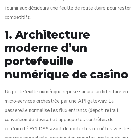
fournir aux décideurs une feuille de route claire pour rester
compétitifs.
1. Architecture
moderne d’un
portefeuille
numérique de casino
Un portefeuille numérique repose sur une architecture en
micro‑services orchestrée par une API gateway. La
passerelle normalise les flux entrants (dépot, retrait,
conversion de devise) et applique les contrôles de
conformité PCI‑DSS avant de router les requêtes vers les