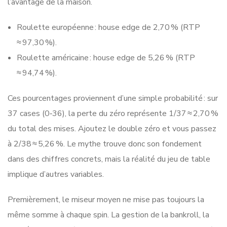
l’avantage de la maison.
Roulette européenne : house edge de 2,70 % (RTP
≈ 97,30 %).
Roulette américaine : house edge de 5,26 % (RTP
≈ 94,74 %).
Ces pourcentages proviennent d’une simple probabilité : sur
37 cases (0‑36), la perte du zéro représente 1/37 ≈ 2,70 %
du total des mises. Ajoutez le double zéro et vous passez
à 2/38 ≈ 5,26 %. Le mythe trouve donc son fondement
dans des chiffres concrets, mais la réalité du jeu de table
implique d’autres variables.
Premièrement, le miseur moyen ne mise pas toujours la
même somme à chaque spin. La gestion de la bankroll, la