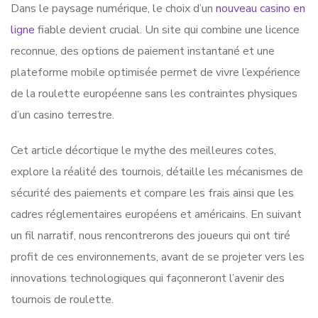
Dans le paysage numérique, le choix d’un
nouveau casino en
ligne
fiable devient crucial. Un site qui combine une licence
reconnue, des options de paiement instantané et une
plateforme mobile optimisée permet de vivre l’expérience
de la roulette européenne sans les contraintes physiques
d’un casino terrestre.
Cet article décortique le mythe des meilleures cotes,
explore la réalité des tournois, détaille les mécanismes de
sécurité des paiements et compare les frais ainsi que les
cadres réglementaires européens et américains. En suivant
un fil narratif, nous rencontrerons des joueurs qui ont tiré
profit de ces environnements, avant de se projeter vers les
innovations technologiques qui façonneront l’avenir des
tournois de roulette.