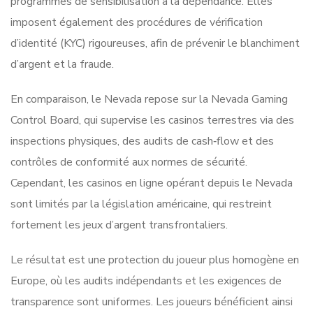
programmes de sensibilisation à la dépendance. Elles
imposent également des procédures de vérification
d’identité (KYC) rigoureuses, afin de prévenir le blanchiment
d’argent et la fraude.
En comparaison, le Nevada repose sur la Nevada Gaming
Control Board, qui supervise les casinos terrestres via des
inspections physiques, des audits de cash‑flow et des
contrôles de conformité aux normes de sécurité.
Cependant, les casinos en ligne opérant depuis le Nevada
sont limités par la législation américaine, qui restreint
fortement les jeux d’argent transfrontaliers.
Le résultat est une protection du joueur plus homogène en
Europe, où les audits indépendants et les exigences de
transparence sont uniformes. Les joueurs bénéficient ainsi