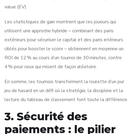
value (EV).
Les statistiques de gain montrent que les joueurs qui
utilisent une approche hybride – combinant des paris
extérieurs pour sécuriser le capital et des paris intérieurs
ciblés pour booster le score – obtiennent en moyenne un
ROI de 12 % au cours d’un tournoi de 30 minutes, contre
4 % pour ceux qui misent de façon aléatoire.
En somme, les tournois transforment la roulette d’un pur
jeu de hasard en un défi où la stratégie, la discipline et la
lecture du tableau de classement font toute la différence.
3. Sécurité des
paiements : le pilier