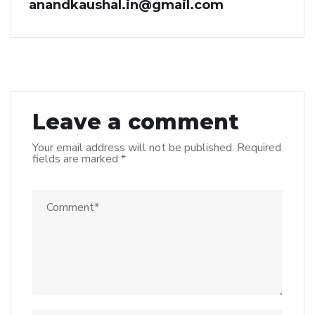
anandkaushal.in@gmail.com
Leave a comment
Your email address will not be published.
Required
fields are marked
*