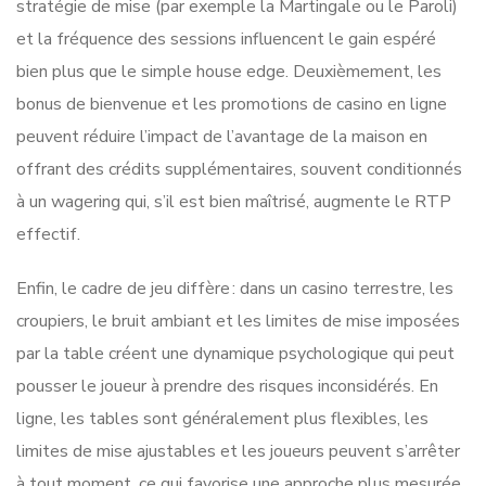
stratégie de mise (par exemple la Martingale ou le Paroli)
et la fréquence des sessions influencent le gain espéré
bien plus que le simple house edge. Deuxièmement, les
bonus de bienvenue et les promotions de casino en ligne
peuvent réduire l’impact de l’avantage de la maison en
offrant des crédits supplémentaires, souvent conditionnés
à un wagering qui, s’il est bien maîtrisé, augmente le RTP
effectif.
Enfin, le cadre de jeu diffère : dans un casino terrestre, les
croupiers, le bruit ambiant et les limites de mise imposées
par la table créent une dynamique psychologique qui peut
pousser le joueur à prendre des risques inconsidérés. En
ligne, les tables sont généralement plus flexibles, les
limites de mise ajustables et les joueurs peuvent s’arrêter
à tout moment, ce qui favorise une approche plus mesurée.