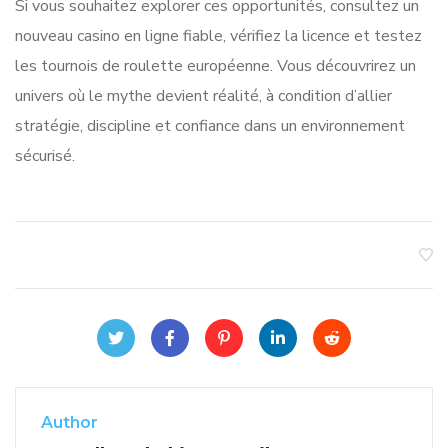
Si vous souhaitez explorer ces opportunités, consultez un
nouveau casino en ligne fiable, vérifiez la licence et testez
les tournois de roulette européenne. Vous découvrirez un
univers où le mythe devient réalité, à condition d’allier
stratégie, discipline et confiance dans un environnement
sécurisé.
Author