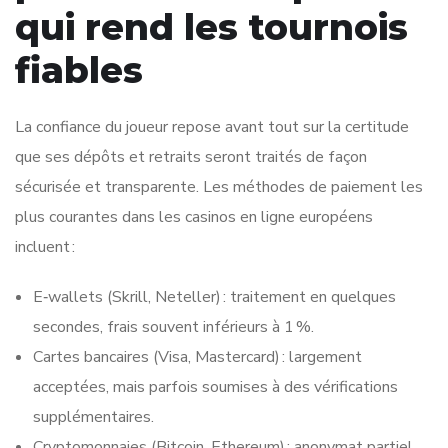
qui rend les tournois
fiables
La confiance du joueur repose avant tout sur la certitude
que ses dépôts et retraits seront traités de façon
sécurisée et transparente. Les méthodes de paiement les
plus courantes dans les casinos en ligne européens
incluent :
E‑wallets (Skrill, Neteller) : traitement en quelques
secondes, frais souvent inférieurs à 1 %.
Cartes bancaires (Visa, Mastercard) : largement
acceptées, mais parfois soumises à des vérifications
supplémentaires.
Cryptomonnaies (Bitcoin, Ethereum) : anonymat partiel,