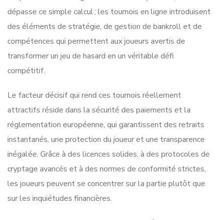
dépasse ce simple calcul ; les tournois en ligne introduisent
des éléments de stratégie, de gestion de bankroll et de
compétences qui permettent aux joueurs avertis de
transformer un jeu de hasard en un véritable défi
compétitif.
Le facteur décisif qui rend ces tournois réellement
attractifs réside dans la sécurité des paiements et la
réglementation européenne, qui garantissent des retraits
instantanés, une protection du joueur et une transparence
inégalée. Grâce à des licences solides, à des protocoles de
cryptage avancés et à des normes de conformité strictes,
les joueurs peuvent se concentrer sur la partie plutôt que
sur les inquiétudes financières.