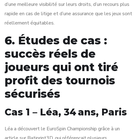
d’une meilleure visibilité sur leurs droits, d’un recours plus
rapide en cas de litige et d’une assurance que les jeux sont
réellement équitables.
6. Études de cas :
succès réels de
joueurs qui ont tiré
profit des tournois
sécurisés
Cas 1 – Léa, 34 ans, Paris
Léa a découvert le EuroSpin Championship grâce à un
article sur Batiprint3D, qui référençait plusieurs