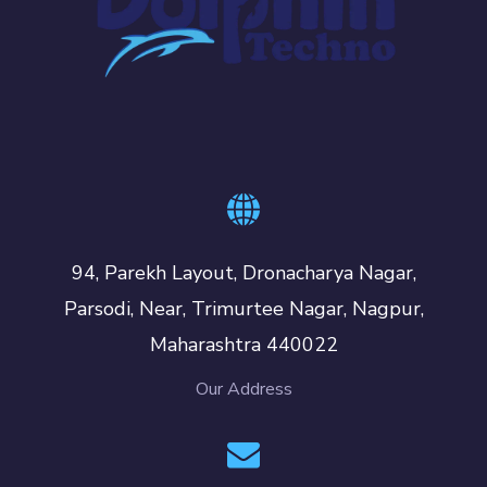
94, Parekh Layout, Dronacharya Nagar,
Parsodi, Near, Trimurtee Nagar, Nagpur,
Maharashtra 440022
Our Address