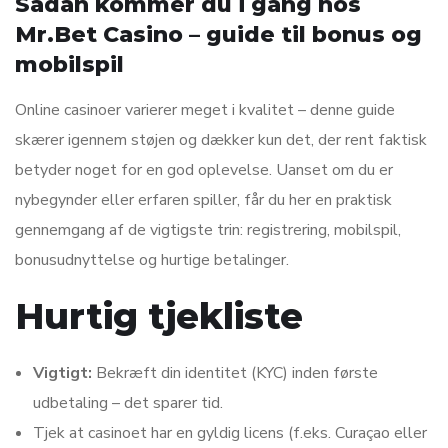
Sådan kommer du i gang hos
Mr.Bet Casino – guide til bonus og
mobilspil
Online casinoer varierer meget i kvalitet – denne guide
skærer igennem støjen og dækker kun det, der rent faktisk
betyder noget for en god oplevelse. Uanset om du er
nybegynder eller erfaren spiller, får du her en praktisk
gennemgang af de vigtigste trin: registrering, mobilspil,
bonusudnyttelse og hurtige betalinger.
Hurtig tjekliste
Vigtigt:
Bekræft din identitet (KYC) inden første
udbetaling – det sparer tid.
Tjek at casinoet har en gyldig licens (f.eks. Curaçao eller