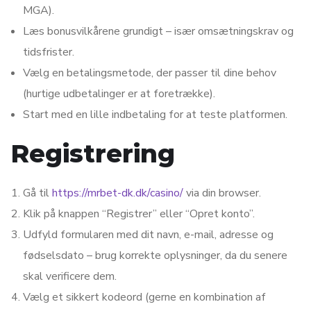
MGA).
Læs bonusvilkårene grundigt – især omsætningskrav og
tidsfrister.
Vælg en betalingsmetode, der passer til dine behov
(hurtige udbetalinger er at foretrække).
Start med en lille indbetaling for at teste platformen.
Registrering
Gå til
https://mrbet-dk.dk/casino/
via din browser.
Klik på knappen “Registrer” eller “Opret konto”.
Udfyld formularen med dit navn, e-mail, adresse og
fødselsdato – brug korrekte oplysninger, da du senere
skal verificere dem.
Vælg et sikkert kodeord (gerne en kombination af