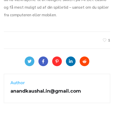
og få mest muligt ud af din spilletid – uanset om du spiller
fra computeren eller mobilen.
1
Author
anandkaushal.in@gmail.com