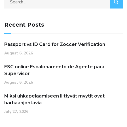
Recent Posts
Passport vs ID Card for Zoccer Verification
August 6, 2026
ESC online Escalonamento de Agente para
Supervisor
August 6, 2026
Miksi uhkapelaamiseen liittyvät myytit ovat
harhaanjohtavia
July 27, 2026