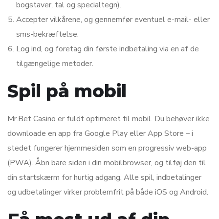
bogstaver, tal og specialtegn).
Accepter vilkårene, og gennemfør eventuel e-mail- eller
sms-bekræftelse.
Log ind, og foretag din første indbetaling via en af de
tilgængelige metoder.
Spil på mobil
Mr.Bet Casino er fuldt optimeret til mobil. Du behøver ikke
downloade en app fra Google Play eller App Store – i
stedet fungerer hjemmesiden som en progressiv web-app
(PWA). Åbn bare siden i din mobilbrowser, og tilføj den til
din startskærm for hurtig adgang. Alle spil, indbetalinger
og udbetalinger virker problemfrit på både iOS og Android.