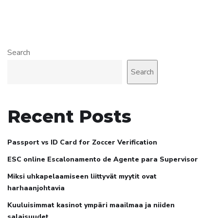
Search
Search
Recent Posts
Passport vs ID Card for Zoccer Verification
ESC online Escalonamento de Agente para Supervisor
Miksi uhkapelaamiseen liittyvät myytit ovat
harhaanjohtavia
Kuuluisimmat kasinot ympäri maailmaa ja niiden
salaisuudet