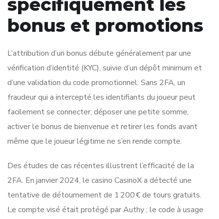
spécifiquement les
bonus et promotions
L’attribution d’un bonus débute généralement par une
vérification d’identité (KYC), suivie d’un dépôt minimum et
d’une validation du code promotionnel. Sans 2FA, un
fraudeur qui a intercepté les identifiants du joueur peut
facilement se connecter, déposer une petite somme,
activer le bonus de bienvenue et retirer les fonds avant
même que le joueur légitime ne s’en rende compte.
Des études de cas récentes illustrent l’efficacité de la
2FA. En janvier 2024, le casino CasinoX a détecté une
tentative de détournement de 1 200 € de tours gratuits.
Le compte visé était protégé par Authy ; le code à usage