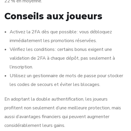
22 % en moyenne.
Conseils aux joueurs
Activez la 2FA dès que possible : vous débloquez
immédiatement les promotions réservées.
Vérifiez les conditions : certains bonus exigent une
validation de 2FA à chaque dépôt, pas seulement à
l’inscription.
Utilisez un gestionnaire de mots de passe pour stocker
les codes de secours et éviter les blocages.
En adoptant la double authentification, les joueurs
profitent non seulement d’une meilleure protection, mais
aussi d’avantages financiers qui peuvent augmenter
considérablement leurs gains.