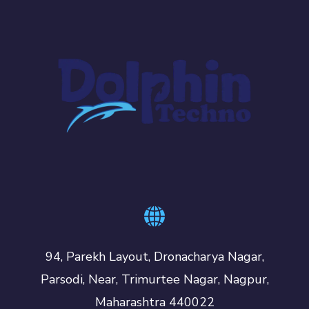
94, Parekh Layout, Dronacharya Nagar,
Parsodi, Near, Trimurtee Nagar, Nagpur,
Maharashtra 440022