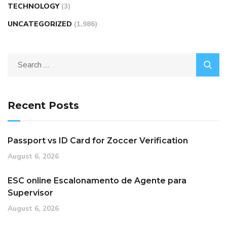
TECHNOLOGY
(3)
UNCATEGORIZED
(1,986)
Recent Posts
Passport vs ID Card for Zoccer Verification
August 6, 2026
ESC online Escalonamento de Agente para
Supervisor
August 6, 2026