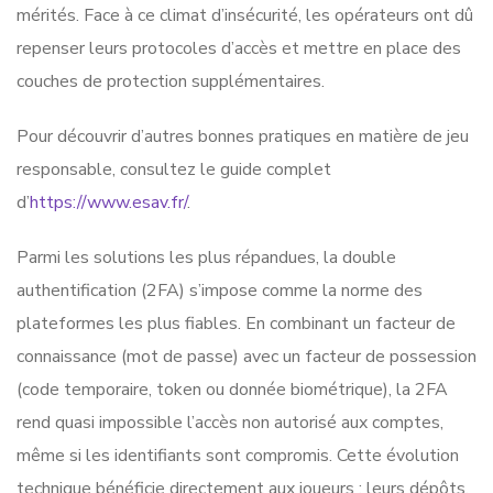
mérités. Face à ce climat d’insécurité, les opérateurs ont dû
repenser leurs protocoles d’accès et mettre en place des
couches de protection supplémentaires.
Pour découvrir d’autres bonnes pratiques en matière de jeu
responsable, consultez le guide complet
d’
https://www.esav.fr/
.
Parmi les solutions les plus répandues, la double
authentification (2FA) s’impose comme la norme des
plateformes les plus fiables. En combinant un facteur de
connaissance (mot de passe) avec un facteur de possession
(code temporaire, token ou donnée biométrique), la 2FA
rend quasi impossible l’accès non autorisé aux comptes,
même si les identifiants sont compromis. Cette évolution
technique bénéficie directement aux joueurs : leurs dépôts,