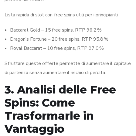
Lista rapida di slot con free spins utili per i principianti
Baccarat Gold – 15 free spins, RTP 96,2 %
Dragon’s Fortune – 20 free spins, RTP 95,8 %
Royal Baccarat – 10 free spins, RTP 97,0 %
Sfruttare queste offerte permette di aumentare il capitale
di partenza senza aumentare il rischio di perdita.
3. Analisi delle Free
Spins: Come
Trasformarle in
Vantaggio