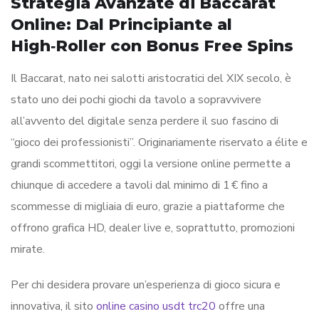
Strategia Avanzate di Baccarat
Online: Dal Principiante al
High‑Roller con Bonus Free Spins
Il Baccarat, nato nei salotti aristocratici del XIX secolo, è
stato uno dei pochi giochi da tavolo a sopravvivere
all’avvento del digitale senza perdere il suo fascino di
“gioco dei professionisti”. Originariamente riservato a élite e
grandi scommettitori, oggi la versione online permette a
chiunque di accedere a tavoli dal minimo di 1 € fino a
scommesse di migliaia di euro, grazie a piattaforme che
offrono grafica HD, dealer live e, soprattutto, promozioni
mirate.
Per chi desidera provare un’esperienza di gioco sicura e
innovativa, il sito
online casino usdt trc20
offre una