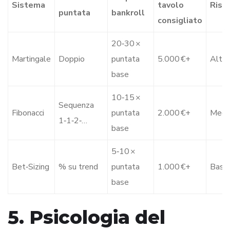
Sistema
tavolo
Risc
puntata
bankroll
consigliato
20‑30 ×
Martingale
Doppio
puntata
5.000 €+
Alto
base
10‑15 ×
Sequenza
Fibonacci
puntata
2.000 €+
Medi
1‑1‑2‑…
base
5‑10 ×
Bet‑Sizing
% su trend
puntata
1.000 €+
Bass
base
5. Psicologia del