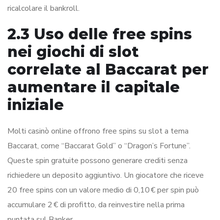
ricalcolare il bankroll.
2.3 Uso delle free spins
nei giochi di slot
correlate al Baccarat per
aumentare il capitale
iniziale
Molti casinò online offrono free spins su slot a tema
Baccarat, come “Baccarat Gold” o “Dragon’s Fortune”.
Queste spin gratuite possono generare crediti senza
richiedere un deposito aggiuntivo. Un giocatore che riceve
20 free spins con un valore medio di 0,10 € per spin può
accumulare 2 € di profitto, da reinvestire nella prima
puntata sul Banker.