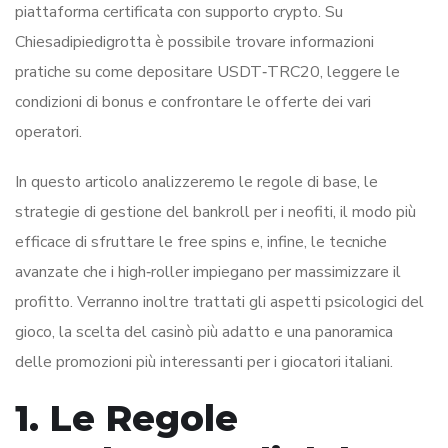
piattaforma certificata con supporto crypto. Su
Chiesadipiedigrotta è possibile trovare informazioni
pratiche su come depositare USDT‑TRC20, leggere le
condizioni di bonus e confrontare le offerte dei vari
operatori.
In questo articolo analizzeremo le regole di base, le
strategie di gestione del bankroll per i neofiti, il modo più
efficace di sfruttare le free spins e, infine, le tecniche
avanzate che i high‑roller impiegano per massimizzare il
profitto. Verranno inoltre trattati gli aspetti psicologici del
gioco, la scelta del casinò più adatto e una panoramica
delle promozioni più interessanti per i giocatori italiani.
1. Le Regole