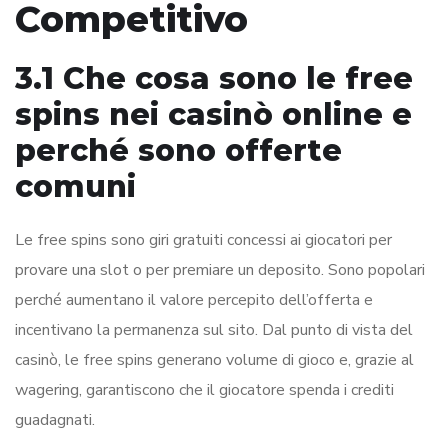
Competitivo
3.1 Che cosa sono le free
spins nei casinò online e
perché sono offerte
comuni
Le free spins sono giri gratuiti concessi ai giocatori per
provare una slot o per premiare un deposito. Sono popolari
perché aumentano il valore percepito dell’offerta e
incentivano la permanenza sul sito. Dal punto di vista del
casinò, le free spins generano volume di gioco e, grazie al
wagering, garantiscono che il giocatore spenda i crediti
guadagnati.