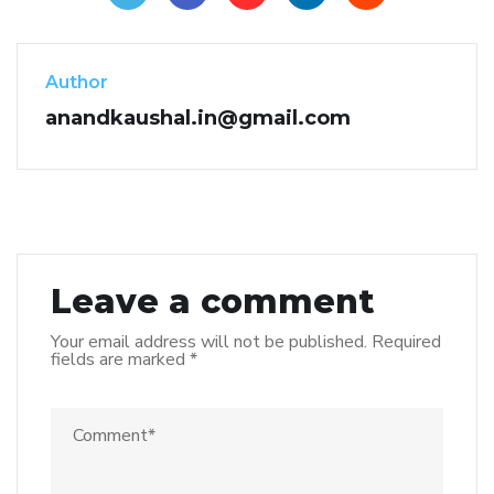
Author
anandkaushal.in@gmail.com
Leave a comment
Your email address will not be published.
Required
fields are marked
*