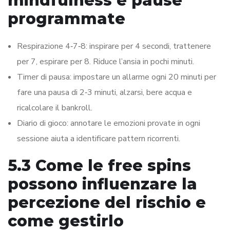
mindfulness e pause
programmate
Respirazione 4‑7‑8: inspirare per 4 secondi, trattenere
per 7, espirare per 8. Riduce l’ansia in pochi minuti.
Timer di pausa: impostare un allarme ogni 20 minuti per
fare una pausa di 2‑3 minuti, alzarsi, bere acqua e
ricalcolare il bankroll.
Diario di gioco: annotare le emozioni provate in ogni
sessione aiuta a identificare pattern ricorrenti.
5.3 Come le free spins
possono influenzare la
percezione del rischio e
come gestirlo