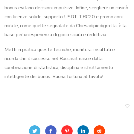
bonus evitano decisioni impulsive. Infine, scegliere un casinò
con licenze solide, supporto USDT‑TRC20 e promozioni
mirate, come quelle segnalate da Chiesadipiedigrotta, è la
base per un’esperienza di gioco sicura e redditizia.
Metti in pratica queste tecniche, monitora i risultati e
ricorda che il successo nel Baccarat nasce dalla
combinazione di statistica, disciplina e sfruttamento
intelligente dei bonus. Buona fortuna al tavolo!