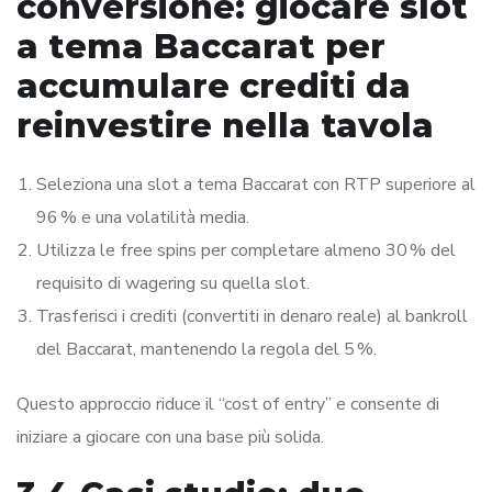
conversione: giocare slot
a tema Baccarat per
accumulare crediti da
reinvestire nella tavola
Seleziona una slot a tema Baccarat con RTP superiore al
96 % e una volatilità media.
Utilizza le free spins per completare almeno 30 % del
requisito di wagering su quella slot.
Trasferisci i crediti (convertiti in denaro reale) al bankroll
del Baccarat, mantenendo la regola del 5 %.
Questo approccio riduce il “cost of entry” e consente di
iniziare a giocare con una base più solida.