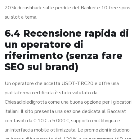
20 % di cashback sulle perdite del Banker e 10 free spins
su slot a tema.
6.4 Recensione rapida di
un operatore di
riferimento (senza fare
SEO sul brand)
Un operatore che accetta USDT‑TRC20 e offre una
piattaforma certificata è stato valutato da
Chiesadipiedigrotta come una buona opzione per i giocatori
italiani. Il sito presenta una sezione dedicata al Baccarat
con tavoli da 0,10 € a 5.000 €, supporto multilingua e
un’interfaccia mobile ottimizzata. Le promozioni includono