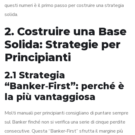
questi numeri è il primo passo per costruire una strategia
solida.
2. Costruire una Base
Solida: Strategie per
Principianti
2.1 Strategia
“Banker‑First”: perché è
la più vantaggiosa
Molti manuali per principianti consigliano di puntare sempre
sul Banker finché non si verifica una serie di cinque perdite
consecutive. Questa “Banker‑First” sfrutta il margine più