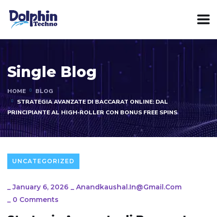
Single Blog
HOME
BLOG
STRATEGIA AVANZATE DI BACCARAT ONLINE: DAL
PRINCIPIANTE AL HIGH‑ROLLER CON BONUS FREE SPINS
UNCATEGORIZED
_
January 6, 2026
_
Anandkaushal.in@gmail.com
_
0 Comments