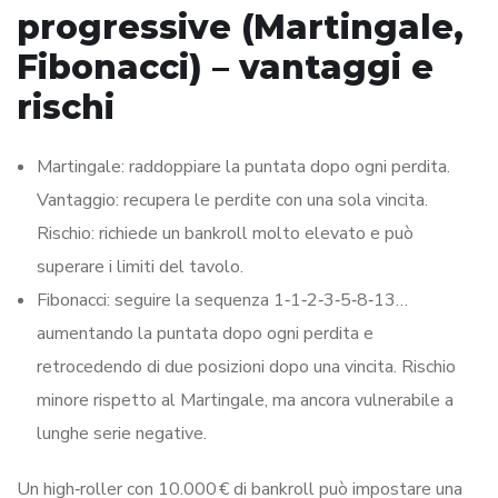
progressive (Martingale,
Fibonacci) – vantaggi e
rischi
Martingale: raddoppiare la puntata dopo ogni perdita.
Vantaggio: recupera le perdite con una sola vincita.
Rischio: richiede un bankroll molto elevato e può
superare i limiti del tavolo.
Fibonacci: seguire la sequenza 1‑1‑2‑3‑5‑8‑13…
aumentando la puntata dopo ogni perdita e
retrocedendo di due posizioni dopo una vincita. Rischio
minore rispetto al Martingale, ma ancora vulnerabile a
lunghe serie negative.
Un high‑roller con 10.000 € di bankroll può impostare una