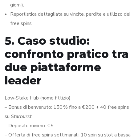
giorni).
Reportistica dettagliata su vincite, perdite e utilizzo dei
free spins.
5. Caso studio:
confronto pratico tra
due piattaforme
leader
Low‑Stake Hub (nome fittizio)
– Bonus di benvenuto: 150 % fino a € 200 + 40 free spins
su
Starburst
.
– Deposito minimo: € 5.
– Offerta di free spins settimanali: 10 spin su slot a bassa