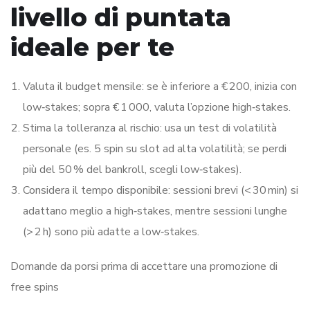
livello di puntata
ideale per te
Valuta il budget mensile: se è inferiore a € 200, inizia con
low‑stakes; sopra € 1 000, valuta l’opzione high‑stakes.
Stima la tolleranza al rischio: usa un test di volatilità
personale (es. 5 spin su slot ad alta volatilità; se perdi
più del 50 % del bankroll, scegli low‑stakes).
Considera il tempo disponibile: sessioni brevi (< 30 min) si
adattano meglio a high‑stakes, mentre sessioni lunghe
(> 2 h) sono più adatte a low‑stakes.
Domande da porsi prima di accettare una promozione di
free spins