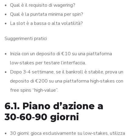
Qual è il requisito di wagering?
Qual è la puntata minima per spin?
La slot è a bassa o alta volatilità?
Suggerimenti pratici
Inizia con un deposito di € 10 su una piattaforma
low‑stakes per testare l’interfaccia.
Dopo 3‑4 settimane, se il bankroll è stabile, prova un
deposito di € 200 su una piattaforma high‑stakes con
free spins “high‑value”.
6.1. Piano d’azione a
30‑60‑90 giorni
30 giorni: gioca esclusivamente su low‑stakes, utilizza