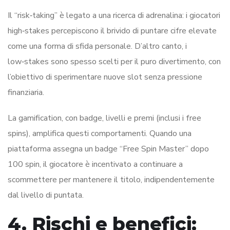
Il “risk‑taking” è legato a una ricerca di adrenalina: i giocatori
high‑stakes percepiscono il brivido di puntare cifre elevate
come una forma di sfida personale. D’altro canto, i
low‑stakes sono spesso scelti per il puro divertimento, con
l’obiettivo di sperimentare nuove slot senza pressione
finanziaria.
La gamification, con badge, livelli e premi (inclusi i free
spins), amplifica questi comportamenti. Quando una
piattaforma assegna un badge “Free Spin Master” dopo
100 spin, il giocatore è incentivato a continuare a
scommettere per mantenere il titolo, indipendentemente
dal livello di puntata.
4. Rischi e benefici: