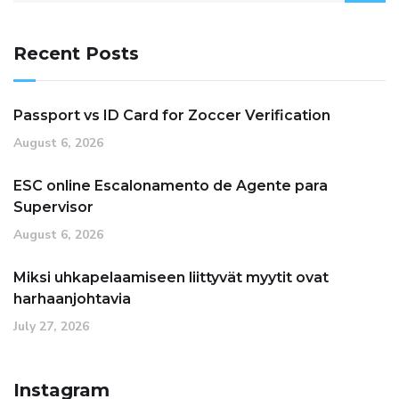
Recent Posts
Passport vs ID Card for Zoccer Verification
August 6, 2026
ESC online Escalonamento de Agente para
Supervisor
August 6, 2026
Miksi uhkapelaamiseen liittyvät myytit ovat
harhaanjohtavia
July 27, 2026
Instagram