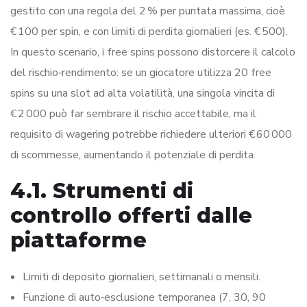
gestito con una regola del 2 % per puntata massima, cioè
€ 100 per spin, e con limiti di perdita giornalieri (es. € 500).
In questo scenario, i free spins possono distorcere il calcolo
del rischio‑rendimento: se un giocatore utilizza 20 free
spins su una slot ad alta volatilità, una singola vincita di
€ 2 000 può far sembrare il rischio accettabile, ma il
requisito di wagering potrebbe richiedere ulteriori € 60 000
di scommesse, aumentando il potenziale di perdita.
4.1. Strumenti di
controllo offerti dalle
piattaforme
Limiti di deposito giornalieri, settimanali o mensili.
Funzione di auto‑esclusione temporanea (7, 30, 90