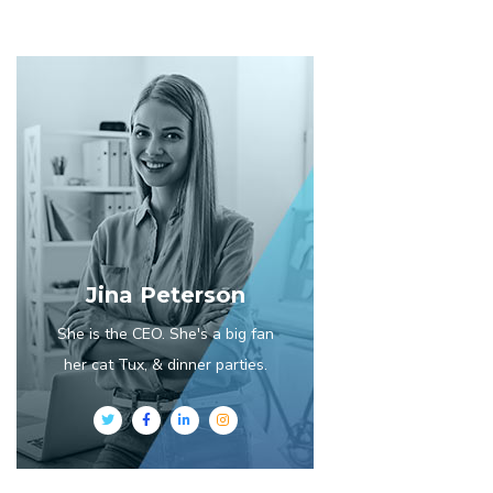
Jina Peterson
She is the CEO. She's a big fan
her cat Tux, & dinner parties.