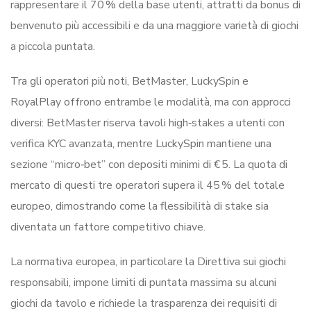
rappresentare il 70 % della base utenti, attratti da bonus di
benvenuto più accessibili e da una maggiore varietà di giochi
a piccola puntata.
Tra gli operatori più noti, BetMaster, LuckySpin e
RoyalPlay offrono entrambe le modalità, ma con approcci
diversi: BetMaster riserva tavoli high‑stakes a utenti con
verifica KYC avanzata, mentre LuckySpin mantiene una
sezione “micro‑bet” con depositi minimi di € 5. La quota di
mercato di questi tre operatori supera il 45 % del totale
europeo, dimostrando come la flessibilità di stake sia
diventata un fattore competitivo chiave.
La normativa europea, in particolare la Direttiva sui giochi
responsabili, impone limiti di puntata massima su alcuni
giochi da tavolo e richiede la trasparenza dei requisiti di