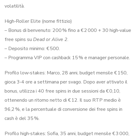
volatilità.
High‑Roller Elite (nome fittizio)
– Bonus di benvenuto: 200 % fino a € 2 000 + 30 high‑value
free spins su
Dead or Alive 2
.
– Deposito minimo: € 500.
– Programma VIP con cashback 15 % e manager personale.
Profilo low‑stakes: Marco, 28 anni, budget mensile € 150,
gioca 3‑4 ore a settimana per svago. Dopo aver attivato il
bonus, utilizza i 40 free spins in due sessioni da € 0,10,
ottenendo un ritorno netto di € 12. Il suo RTP medio è
96,2 %, e la percentuale di conversione dei free spins in
cash è del 35 %.
Profilo high‑stakes: Sofia, 35 anni, budget mensile € 3 000,