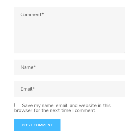
Save my name, email, and website in this
browser for the next time I comment.