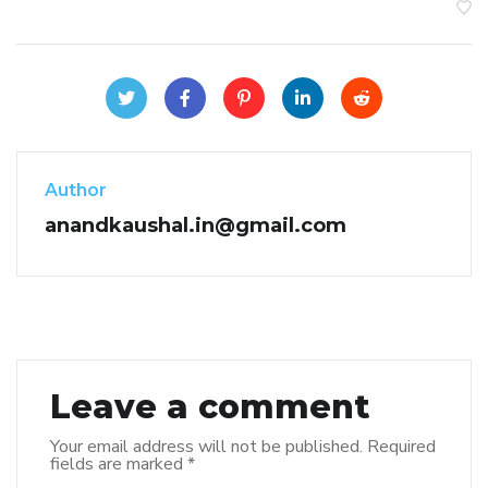
Author
anandkaushal.in@gmail.com
Leave a comment
Your email address will not be published.
Required
fields are marked
*