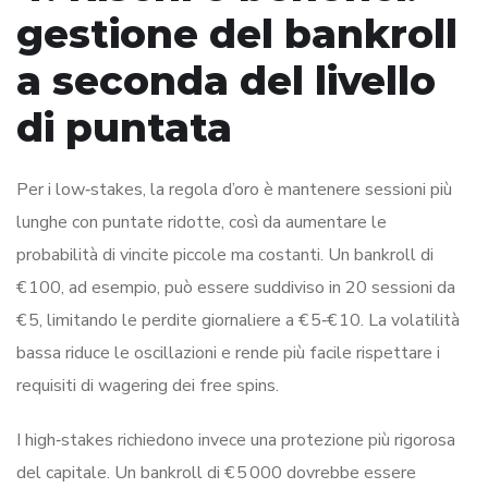
gestione del bankroll
a seconda del livello
di puntata
Per i low‑stakes, la regola d’oro è mantenere sessioni più
lunghe con puntate ridotte, così da aumentare le
probabilità di vincite piccole ma costanti. Un bankroll di
€ 100, ad esempio, può essere suddiviso in 20 sessioni da
€ 5, limitando le perdite giornaliere a € 5‑€ 10. La volatilità
bassa riduce le oscillazioni e rende più facile rispettare i
requisiti di wagering dei free spins.
I high‑stakes richiedono invece una protezione più rigorosa
del capitale. Un bankroll di € 5 000 dovrebbe essere