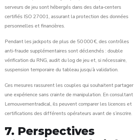
serveurs de jeu sont hébergés dans des data‑centers
certifiés ISO 27001, assurant la protection des données
personnelles et financières.
Pendant les jackpots de plus de 50 000 €, des contrôles
anti‑fraude supplémentaires sont déclenchés : double
vérification du RNG, audit du log de jeu et, si nécessaire,
suspension temporaire du tableau jusqu’à validation.
Ces mesures rassurent les couples qui souhaitent partager
une expérience sans crainte de manipulation. En consultant
Lemouvementradical, ils peuvent comparer les licences et
certifications des différents opérateurs avant de s’inscrire.
7. Perspectives