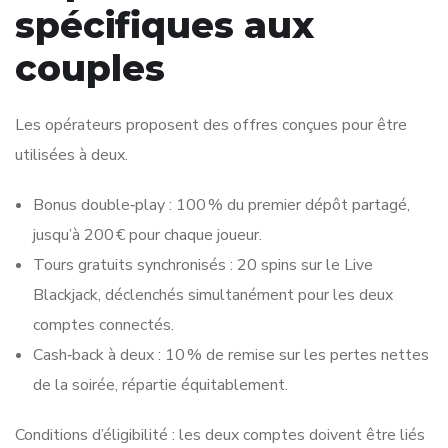
spécifiques aux
couples
Les opérateurs proposent des offres conçues pour être
utilisées à deux.
Bonus double‑play : 100 % du premier dépôt partagé,
jusqu’à 200 € pour chaque joueur.
Tours gratuits synchronisés : 20 spins sur le Live
Blackjack, déclenchés simultanément pour les deux
comptes connectés.
Cash‑back à deux : 10 % de remise sur les pertes nettes
de la soirée, répartie équitablement.
Conditions d’éligibilité : les deux comptes doivent être liés