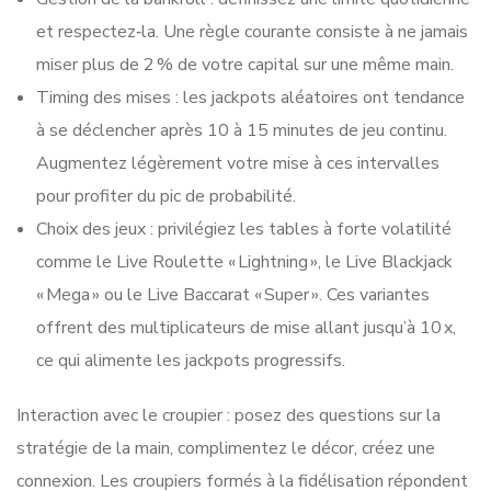
et respectez‑la. Une règle courante consiste à ne jamais
miser plus de 2 % de votre capital sur une même main.
Timing des mises : les jackpots aléatoires ont tendance
à se déclencher après 10 à 15 minutes de jeu continu.
Augmentez légèrement votre mise à ces intervalles
pour profiter du pic de probabilité.
Choix des jeux : privilégiez les tables à forte volatilité
comme le Live Roulette « Lightning », le Live Blackjack
« Mega » ou le Live Baccarat « Super ». Ces variantes
offrent des multiplicateurs de mise allant jusqu’à 10 x,
ce qui alimente les jackpots progressifs.
Interaction avec le croupier : posez des questions sur la
stratégie de la main, complimentez le décor, créez une
connexion. Les croupiers formés à la fidélisation répondent