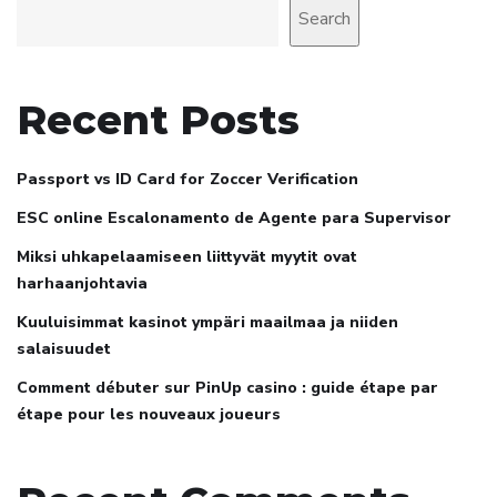
Search
Recent Posts
Passport vs ID Card for Zoccer Verification
ESC online Escalonamento de Agente para Supervisor
Miksi uhkapelaamiseen liittyvät myytit ovat
harhaanjohtavia
Kuuluisimmat kasinot ympäri maailmaa ja niiden
salaisuudet
Comment débuter sur PinUp casino : guide étape par
étape pour les nouveaux joueurs