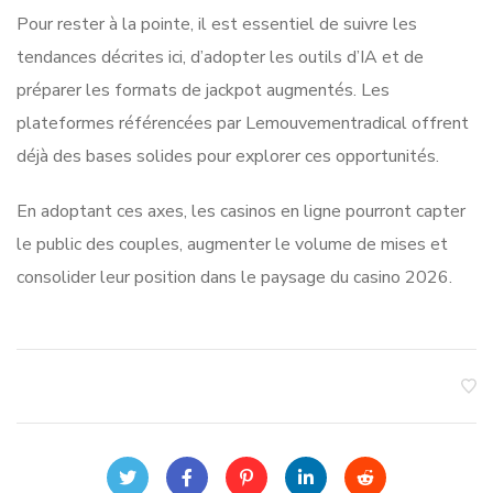
Pour rester à la pointe, il est essentiel de suivre les
tendances décrites ici, d’adopter les outils d’IA et de
préparer les formats de jackpot augmentés. Les
plateformes référencées par Lemouvementradical offrent
déjà des bases solides pour explorer ces opportunités.
En adoptant ces axes, les casinos en ligne pourront capter
le public des couples, augmenter le volume de mises et
consolider leur position dans le paysage du casino 2026.