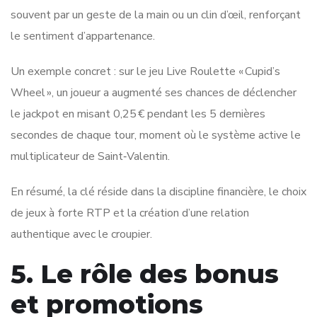
souvent par un geste de la main ou un clin d’œil, renforçant
le sentiment d’appartenance.
Un exemple concret : sur le jeu Live Roulette « Cupid’s
Wheel », un joueur a augmenté ses chances de déclencher
le jackpot en misant 0,25 € pendant les 5 dernières
secondes de chaque tour, moment où le système active le
multiplicateur de Saint‑Valentin.
En résumé, la clé réside dans la discipline financière, le choix
de jeux à forte RTP et la création d’une relation
authentique avec le croupier.
5. Le rôle des bonus
et promotions