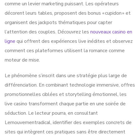
comme un levier marketing puissant. Les opérateurs
décorent leurs tables, proposent des bonus « cupidon » et
organisent des jackpots thématiques pour capter
l’attention des couples. Découvrez les
nouveaux casino en
ligne
qui offrent des expériences live inédites et observez
comment ces plateformes utilisent la romance comme
moteur de mise.
Le phénomène s’inscrit dans une stratégie plus large de
différenciation. En combinant technologie immersive, offres
promotionnelles ciblées et storytelling émotionnel, les
live casino transforment chaque partie en une soirée de
séduction. Le lecteur pourra, en consultant
Lemouvementradical, identifier des exemples concrets de
sites qui intègrent ces pratiques sans être directement