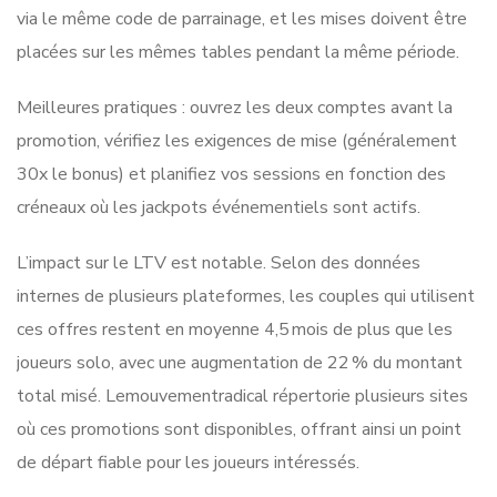
via le même code de parrainage, et les mises doivent être
placées sur les mêmes tables pendant la même période.
Meilleures pratiques : ouvrez les deux comptes avant la
promotion, vérifiez les exigences de mise (généralement
30x le bonus) et planifiez vos sessions en fonction des
créneaux où les jackpots événementiels sont actifs.
L’impact sur le LTV est notable. Selon des données
internes de plusieurs plateformes, les couples qui utilisent
ces offres restent en moyenne 4,5 mois de plus que les
joueurs solo, avec une augmentation de 22 % du montant
total misé. Lemouvementradical répertorie plusieurs sites
où ces promotions sont disponibles, offrant ainsi un point
de départ fiable pour les joueurs intéressés.