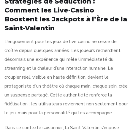
Stratégies de Séduction :
Comment les Live‑Casino
Boostent les Jackpots à l’Ère de la
Saint‑Valentin
L’engouement pour les jeux de live casino ne cesse de
croître depuis quelques années. Les joueurs recherchent
désormais une expérience qui mêle l’immédiateté du
streaming et la chaleur d’une interaction humaine. Le
croupier réel, visible en haute définition, devient le
protagoniste d’un théâtre où chaque main, chaque spin, crée
un suspense partagé. Cette authenticité renforce la
fidélisation : les utilisateurs reviennent non seulement pour
le jeu, mais pour la personnalité qui les accompagne.
Dans ce contexte saisonnier, la Saint‑Valentin s’impose