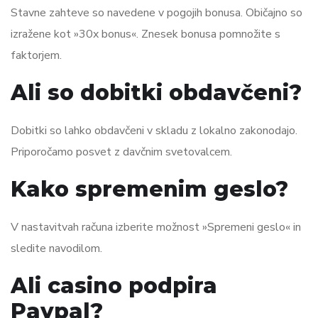
Stavne zahteve so navedene v pogojih bonusa. Običajno so
izražene kot »30x bonus«. Znesek bonusa pomnožite s
faktorjem.
Ali so dobitki obdavčeni?
Dobitki so lahko obdavčeni v skladu z lokalno zakonodajo.
Priporočamo posvet z davčnim svetovalcem.
Kako spremenim geslo?
V nastavitvah računa izberite možnost »Spremeni geslo« in
sledite navodilom.
Ali casino podpira
Paypal?