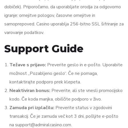
dobiček). Priporočamo, da uporabljate orodja za odgovorno
igranje: omejitve pologov, časovne omejitve in
samoprepoved. Casino uporablja 256-bitno SSL šifriranje za
varovanje podatkov.
Support Guide
Težave s prijavo:
Preverite geslo in e-pošto. Uporabite
možnost „Pozabljeno geslo“. Če ne pomaga,
kontaktirajte podporo prek klepeta.
Neaktiviran bonus:
Preverite, ali ste vnesli promocijsko
kodo. Če koda manjka, obiščite podporo v živo.
Zamuda pri izplačilu:
Preverite status v zgodovini
transakcij. Če je zamuda več kot 3 dni, pošljite e-pošto
na support@admiralcasino.com.