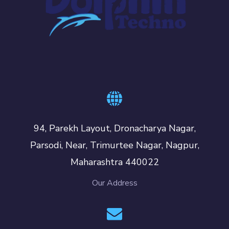
94, Parekh Layout, Dronacharya Nagar,
Parsodi, Near, Trimurtee Nagar, Nagpur,
Maharashtra 440022
Our Address