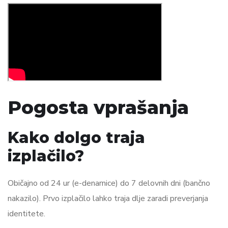
Pogosta vprašanja
Kako dolgo traja
izplačilo?
Običajno od 24 ur (e-denarnice) do 7 delovnih dni (bančno
nakazilo). Prvo izplačilo lahko traja dlje zaradi preverjanja
identitete.