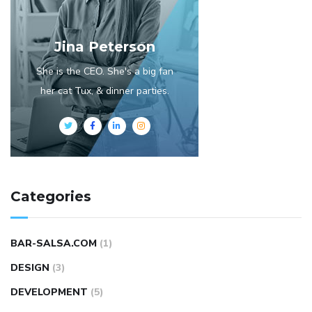
Jina Peterson
She is the CEO. She's a big fan
her cat Tux, & dinner parties.
Categories
BAR-SALSA.COM
(1)
DESIGN
(3)
DEVELOPMENT
(5)