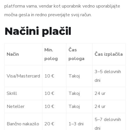
platforma varna, vendar kot uporabnik vedno uporabljajte
močna gesla in redno preverjajte svoj račun.
Načini plačil
Min.
Čas
Način
Čas izplačila
polog
pologa
3–5 delovnih
Visa/Mastercard
10 €
Takoj
dni
Skrill
10 €
Takoj
24 ur
Neteller
10 €
Takoj
24 ur
5–7 delovnih
Bančno nakazilo
20 €
1–3 dni
dni