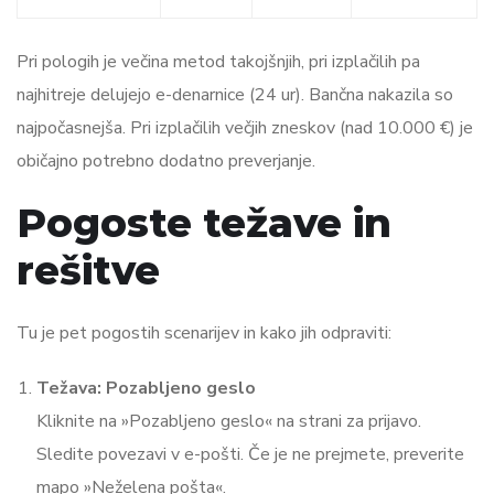
Pri pologih je večina metod takojšnjih, pri izplačilih pa
najhitreje delujejo e-denarnice (24 ur). Bančna nakazila so
najpočasnejša. Pri izplačilih večjih zneskov (nad 10.000 €) je
običajno potrebno dodatno preverjanje.
Pogoste težave in
rešitve
Tu je pet pogostih scenarijev in kako jih odpraviti:
Težava: Pozabljeno geslo
Kliknite na »Pozabljeno geslo« na strani za prijavo.
Sledite povezavi v e-pošti. Če je ne prejmete, preverite
mapo »Neželena pošta«.