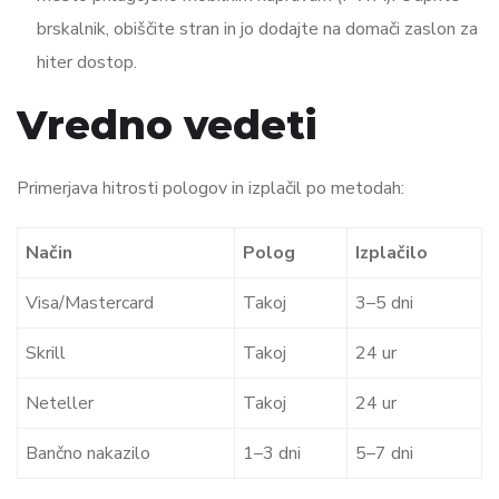
brskalnik, obiščite stran in jo dodajte na domači zaslon za
hiter dostop.
Vredno vedeti
Primerjava hitrosti pologov in izplačil po metodah:
Način
Polog
Izplačilo
Visa/Mastercard
Takoj
3–5 dni
Skrill
Takoj
24 ur
Neteller
Takoj
24 ur
Bančno nakazilo
1–3 dni
5–7 dni