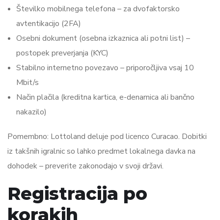
Številko mobilnega telefona – za dvofaktorsko
avtentikacijo (2FA)
Osebni dokument (osebna izkaznica ali potni list) –
postopek preverjanja (KYC)
Stabilno internetno povezavo – priporočljiva vsaj 10
Mbit/s
Način plačila (kreditna kartica, e-denarnica ali bančno
nakazilo)
Pomembno: Lottoland deluje pod licenco Curacao. Dobitki
iz takšnih igralnic so lahko predmet lokalnega davka na
dohodek – preverite zakonodajo v svoji državi.
Registracija po
korakih