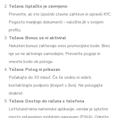
Težava: Izplačilo je zavrnjeno
Preverite, ali ste izpolnili stavne zahteve in opravili KYC.
Pogosto manjkajo dokumenti – naložite jih v svojem
profilu.
Težava: Bonus se ni aktiviral
Nekateri bonusi zahtevajo vnos promocijske kode. Brez
nje se ne aktivirajo samodejno. Preverite pogoje in
vnesite kodo ob pologu.
Težava: Polog ni prikazan
Počakajte do 30 minut. Če še vedno ni videti,
kontaktirajte podporo (klepet v živo). Ne pologajte
dvakrat.
Težava: Dostop do računa s telefona
Lottoland nima namenske aplikacije, vendar je spletno
mesto prilagojeno mobilnim napravam (PWA). Odprite