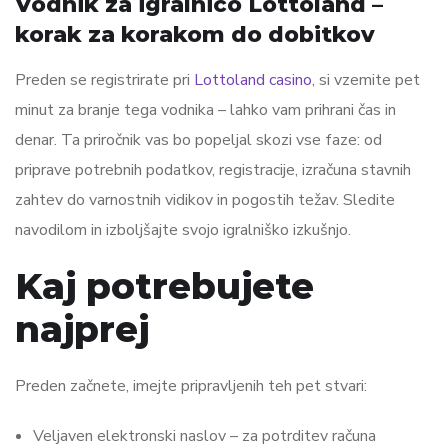
Vodnik za igralnico Lottoland –
korak za korakom do dobitkov
Preden se registrirate pri
Lottoland casino
, si vzemite pet
minut za branje tega vodnika – lahko vam prihrani čas in
denar. Ta priročnik vas bo popeljal skozi vse faze: od
priprave potrebnih podatkov, registracije, izračuna stavnih
zahtev do varnostnih vidikov in pogostih težav. Sledite
navodilom in izboljšajte svojo igralniško izkušnjo.
Kaj potrebujete
najprej
Preden začnete, imejte pripravljenih teh pet stvari:
Veljaven elektronski naslov – za potrditev računa