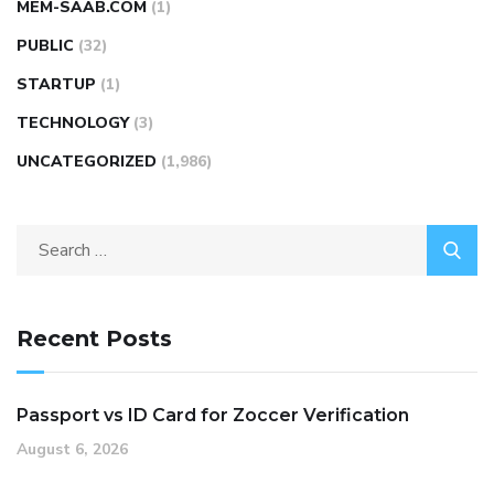
MEM-SAAB.COM
(1)
PUBLIC
(32)
STARTUP
(1)
TECHNOLOGY
(3)
UNCATEGORIZED
(1,986)
Recent Posts
Passport vs ID Card for Zoccer Verification
August 6, 2026