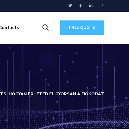
Contacts
FREE QUOTE
ZÉS: HOGYAN ÉRHETED EL GYORSAN A FIÓKODAT