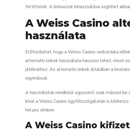
feltételek. A bónuszok kihasználása segíthet abban,
A Weiss Casino alt
használata
Előfordulhat, hogy a Weiss Casino weboldala időnk
alternatív linkek használata hasznos lehet, mivel e
játékokhoz. Az alternatív linkek általában a hivat
egymással.
A használatuk rendkívül egyszerű: csak másold be a
kívül a Weiss Casino ügyfélszolgálatán is kérhetsz i
helyes címben.
A Weiss Casino kifize