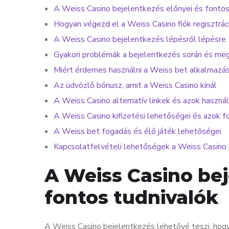
A Weiss Casino bejelentkezés előnyei és fontos
Hogyan végezd el a Weiss Casino fiók regisztrác
A Weiss Casino bejelentkezés lépésről lépésre
Gyakori problémák a bejelentkezés során és me
Miért érdemes használni a Weiss bet alkalmazá
Az üdvözlő bónusz, amit a Weiss Casino kínál
A Weiss Casino alternatív linkek és azok haszná
A Weiss Casino kifizetési lehetőségei és azok 
A Weiss bet fogadás és élő játék lehetőségei
Kapcsolatfelvételi lehetőségek a Weiss Casino 
A Weiss Casino bej
fontos tudnivalók
A Weiss Casino bejelentkezés lehetővé teszi, hogy