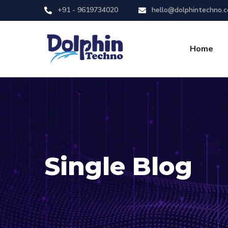
+91 - 9619734020
hello@dolphintechno.
Home
Single Blog