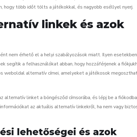
 hogy több időt tölts a játékokkal, és nagyobb eséllyel nyerj.
ernatív linkek és azok
ént nem érhető el a helyi szabályozások miatt. Ilyen esetekben
zek segítik a felhasználókat abban, hogy hozzáférjenek a fiókjuk
alos weboldal alternatív címei, amelyeket a játékosok megosztha
z alternatív linket a böngésződ címsorába, és lépj be a fiókodba
nformációkat az aktuális alternatív linkekről, ha nem vagy bizto
tési lehetőségei és azok