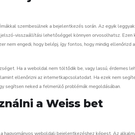
lémákkal szembesülnek a bejelentkezés során. Az egyik leggyak
 jelszó-visszaállítási lehetőséggel könnyen orvosolhatsz. Ezen k
er nem engedi, hogy belépj, így fontos, hogy mindig ellenőrizd 
zséget. Ha a weboldal nem töltődik be, vagy lassú, érdemes le
amint ellenőrizni az internetkapcsolatodat. Ha ezek nem segíte
ogy segítsen neked a felmerülő problémák megoldásában.
ználni a Weiss bet
a a hagyományos weboldali bejelentkezéshez képest. Az alkalm