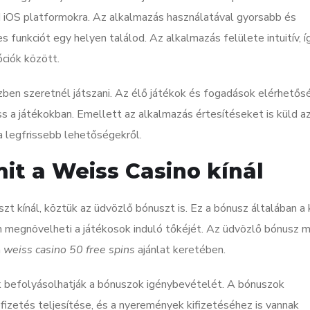
d iOS platformokra. Az alkalmazás használatával gyorsabb és
unkciót egy helyen találod. Az alkalmazás felülete intuitív, í
ciók között.
ben szeretnél játszani. Az élő játékok és fogadások elérhetős
s a játékokban. Emellett az alkalmazás értesítéseket is küld az
a legfrissebb lehetőségekről.
it a Weiss Casino kínál
t kínál, köztük az üdvözlő bónuszt is. Ez a bónusz általában a 
 megnövelheti a játékosok induló tőkéjét. Az üdvözlő bónusz m
a
weiss casino 50 free spins
ajánlat keretében.
ek befolyásolhatják a bónuszok igénybevételét. A bónuszok
izetés teljesítése, és a nyeremények kifizetéséhez is vannak