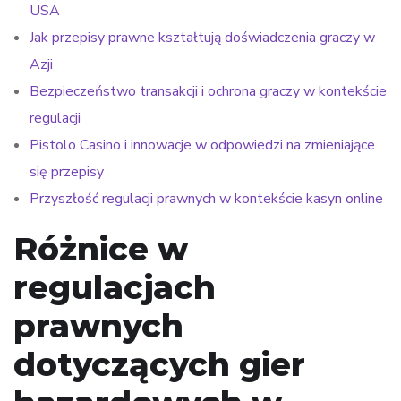
USA
Jak przepisy prawne kształtują doświadczenia graczy w
Azji
Bezpieczeństwo transakcji i ochrona graczy w kontekście
regulacji
Pistolo Casino i innowacje w odpowiedzi na zmieniające
się przepisy
Przyszłość regulacji prawnych w kontekście kasyn online
Różnice w
regulacjach
prawnych
dotyczących gier