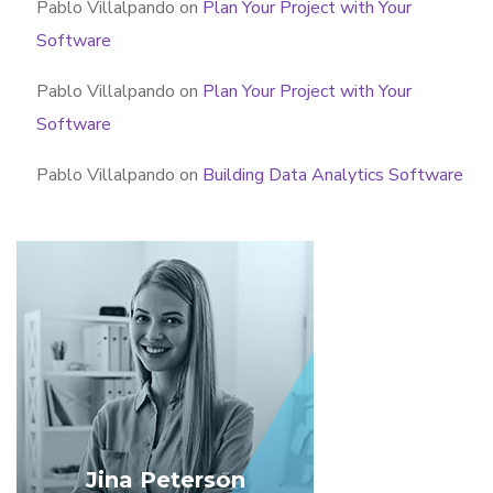
Pablo Villalpando
on
Plan Your Project with Your
Software
Pablo Villalpando
on
Plan Your Project with Your
Software
Pablo Villalpando
on
Building Data Analytics Software
Jina Peterson