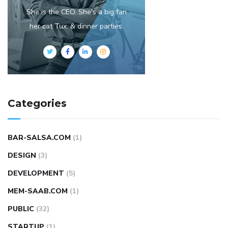
She is the CEO. She's a big fan
her cat Tux, & dinner parties.
Categories
BAR-SALSA.COM
(1)
DESIGN
(3)
DEVELOPMENT
(5)
MEM-SAAB.COM
(1)
PUBLIC
(32)
STARTUP
(1)