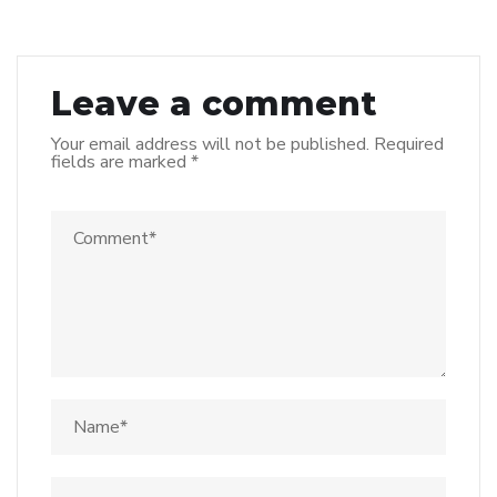
Leave a comment
Your email address will not be published.
Required
fields are marked
*