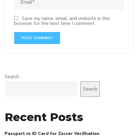
Save my name, email, and website in this
browser for the next time I comment.
Search
Search
Recent Posts
Passport vs ID Card for Zoccer Verification