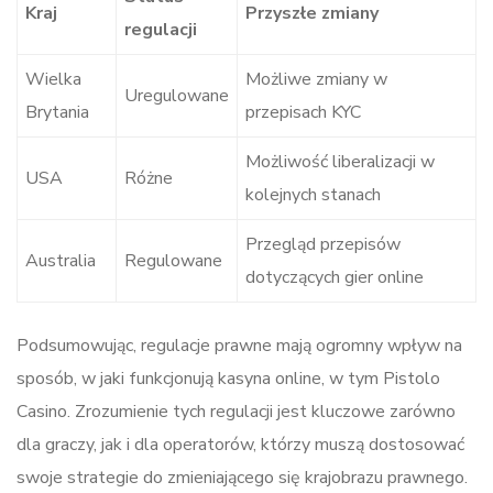
Kraj
Przyszłe zmiany
regulacji
Wielka
Możliwe zmiany w
Uregulowane
Brytania
przepisach KYC
Możliwość liberalizacji w
USA
Różne
kolejnych stanach
Przegląd przepisów
Australia
Regulowane
dotyczących gier online
Podsumowując, regulacje prawne mają ogromny wpływ na
sposób, w jaki funkcjonują kasyna online, w tym Pistolo
Casino. Zrozumienie tych regulacji jest kluczowe zarówno
dla graczy, jak i dla operatorów, którzy muszą dostosować
swoje strategie do zmieniającego się krajobrazu prawnego.