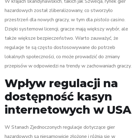
W krajach skandynawskich, takich jak Szwecja, rynek gier
hazardowych został zliberalizowany, co stworzyło
przestrzeń dla nowych graczy, w tym dla
pistolo casino
.
Dzięki systemowi licencji, gracze mają większy wybór, ale
także większe bezpieczeństwo. Warto zauważyć, że
regulacje te są często dostosowywane do potrzeb
lokalnych społeczności, co może prowadzić do zmiany
przepisów w odpowiedzi na trendy w zachowaniach graczy.
Wpływ regulacji na
dostępność kasyn
internetowych w USA
W Stanach Zjednoczonych regulacje dotyczące gier
hazardowych są niesamowicie złożone i różnią się w