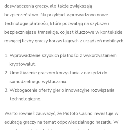
doświadczenia graczy, ale także zwiększają
bezpieczeństwo. Na przykład, wprowadzono nowe
technologie płatności, które pozwalają na szybsze i
bezpieczniejsze transakcje, co jest kluczowe w kontekście
rosnącej liczby graczy korzystających z urządzeń mobilnych.
Wprowadzenie szybkich płatności z wykorzystaniem
kryptowalut.
Umożliwienie graczom korzystania z narzędzi do
samodzielnego wykluczania.
Wzbogacenie oferty gier o innowacyjne rozwiązania
technologiczne.
Warto również zauważyć, że Pistolo Casino inwestuje w
edukację graczy na temat odpowiedzialnego hazardu. W