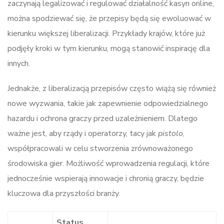
zaczynają legalizować i regulować działalność kasyn online,
można spodziewać się, że przepisy będą się ewoluować w
kierunku większej liberalizacji. Przykłady krajów, które już
podjęły kroki w tym kierunku, mogą stanowić inspirację dla
innych.
Jednakże, z liberalizacją przepisów często wiążą się również
nowe wyzwania, takie jak zapewnienie odpowiedzialnego
hazardu i ochrona graczy przed uzależnieniem. Dlatego
ważne jest, aby rządy i operatorzy, tacy jak
pistolo
,
współpracowali w celu stworzenia zrównoważonego
środowiska gier. Możliwość wprowadzenia regulacji, które
jednocześnie wspierają innowacje i chronią graczy, będzie
kluczowa dla przyszłości branży.
Status