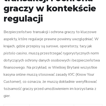
graczy w kontekście
regulacji
Bezpieczeństwo transakcji i ochrona graczy to kluczowe
aspekty, które regulacje prawne powinny uwzględniać. W
krajach, gdzie przepisy są surowe, operatorzy, tacy jak
pistolo casino
, muszą przestrzegać rygorystycznych norm
dotyczących ochrony danych osobowych i bezpieczeństwa
finansowego. Na przykład, w Wielkiej Brytanii wszystkie
kasyna online muszą stosować zasady KYC (Know Your
Customer), co oznacza, że muszą dokładnie weryfikować
tożsamość graczy przed umożliwieniem im korzystania z
gier.