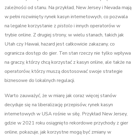
zależności od stanu. Na przykład, New Jersey i Nevada mają
w pełni rozwinięty rynek kasyn internetowych, co pozwala
na legalne korzystanie z
pistolo
i innych operatorów w
trybie online. Z drugiej strony, w wielu stanach, takich jak
Utah czy Hawaii, hazard jest całkowicie zakazany, co
ogranicza dostęp do gier. Ten stan rzeczy nie tylko wpływa
na graczy, którzy chcą korzystać z kasyn online, ale także na
operatorów, którzy muszą dostosować swoje strategie
biznesowe do lokalnych regulacji.
Warto zauważyć, że w miarę jak coraz więcej stanów
decyduje się na liberalizację przepisów, rynek kasyn
internetowych w USA rośnie w siłę. Przykład New Jersey,
gdzie w 2021 roku osiągnięto rekordowe przychody z gier
online, pokazuje, jak korzystne mogą być zmiany w